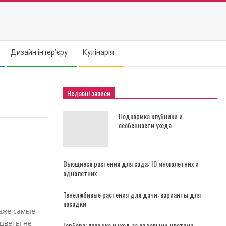
Дизайн інтер’єру
Кулінарія
Недавні записи
Подкормка клубники и
особенности ухода
Вьющиеся растения для сада: 10 многолетних и
однолетних
Тенелюбивые растения для дачи: варианты для
посадки
даже самые
 цветы не
Гербера: посадка и уход за садовыми цветами