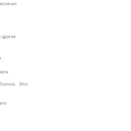
беспечит
е другие
.
мата.
доемов. Это
его