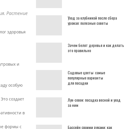
ия. Растение
Уход за клубникой после сбора
урожая: полезные советы
лог здоровья
Зачем белят деревья и как делать
это правильно
утровых и
Садовые цветы: самые
популярные варианты
для посадки
саду особую
 Это создает
Лук-севок: посадка весной и уход
за ним
ративности в
ые формы с
Бассейн своими руками: как