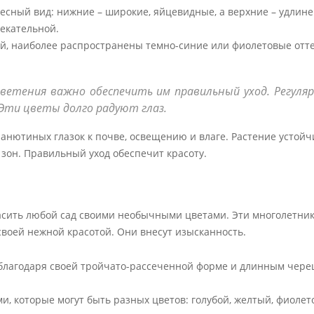
сный вид: нижние – широкие, яйцевидные, а верхние – удлине
лекательной.
кой, наиболее распространены темно-синие или фиолетовые отте
ветения важно обеспечить им правильный уход. Регуля
 Эти цветы долго радуют глаз.
анютиных глазок к почве, освещению и влаге. Растение устойчи
зон. Правильный уход обеспечит красоту.
расить любой сад своими необычными цветами. Эти многолетник
воей нежной красотой. Они внесут изысканность.
 благодаря своей тройчато-рассеченной форме и длинным чере
, которые могут быть разных цветов: голубой, желтый, фиолет