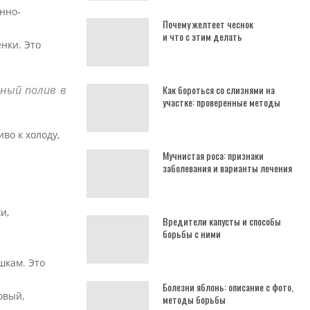
нно-
Почему желтеет чеснок
и что с этим делать
нки. Это
Как бороться со слизнями на
рный полив в
участке: проверенные методы
во к холоду,
Мучнистая роса: признаки
заболевания и варианты лечения
и,
Вредители капусты и способы
борьбы с ними
шкам. Это
Болезни яблонь: описание с фото,
овый,
методы борьбы