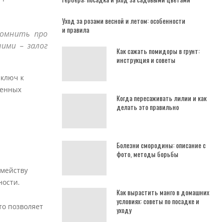
Уход за розами весной и летом: особенности
и правила
помнить про
ими – залог
Как сажать помидоры в грунт:
инструкция и советы
 ключ к
ненных
Когда пересаживать лилии и как
делать это правильно
Болезни смородины: описание с
фото, методы борьбы
емейству
ности.
Как вырастить манго в домашних
условиях: советы по посадке и
то позволяет
уходу