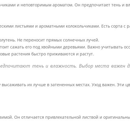
чиками и неповторимым ароматом. Он предпочитает тень и в
скими листьями и ароматными колокольчиками. Есть сорта с 
олутень. Не переносит прямых солнечных лучей.
стоит сажать его под хвойными деревьями. Важно учитывать ос
вые растения быстро приживаются и растут.
редпочитают тень и влажность. Выбор места важен д
высаживать их лучше в затененных местах. Уход важен. Эти ц
 зимой. Он отличается привлекательной листвой и оригинальн