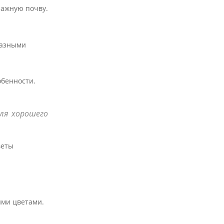
лажную почву.
разными
обенности.
ля хорошего
веты
ыми цветами.