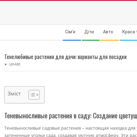
Skip
to
content
Secondary
Сім’я
Діти
Авто
Краса 
Navigation
Menu
Тенелюбивые растения для дачи: варианты для посадки
➤
ЦІКАВЕ
Зміст
Теневыносливые растения в саду: Создание цветущ
Теневыносливые садовые растения – настоящая находка для 
затененные уголки сада, создавая уютную атмосферу. Эти р