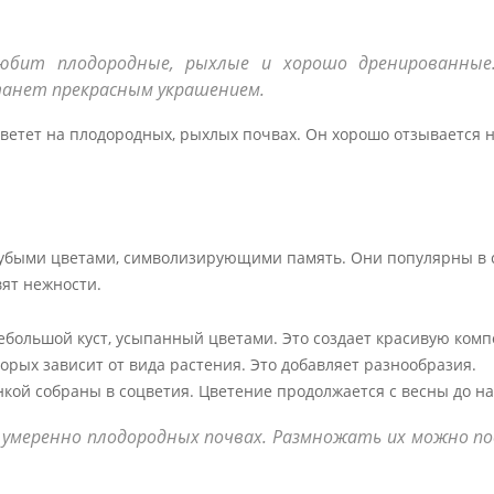
юбит плодородные, рыхлые и хорошо дренированные
танет прекрасным украшением.
 цветет на плодородных, рыхлых почвах. Он хорошо отзывается 
лубыми цветами, символизирующими память. Они популярны в 
вят нежности.
небольшой куст, усыпанный цветами. Это создает красивую ком
рых зависит от вида растения. Это добавляет разнообразия.
нкой собраны в соцветия. Цветение продолжается с весны до на
 умеренно плодородных почвах. Размножать их можно по