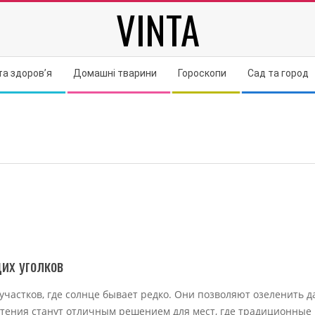
VINTA
та здоров’я
Домашні тварини
Гороскопи
Сад та город
их уголков
участков, где солнце бывает редко. Они позволяют озеленить 
астения станут отличным решением для мест, где традиционные