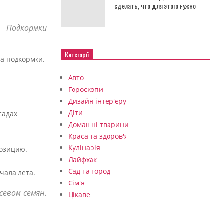
сделать, что для этого нужно
. Подкормки
Категорії
на подкормки.
Авто
Гороскопи
Дизайн інтер'єру
Діти
садах
Домашні тварини
Краса та здоров'я
Кулінарія
позицию.
Лайфхак
Сад та город
чала лета.
Сім'я
севом семян.
Цікаве