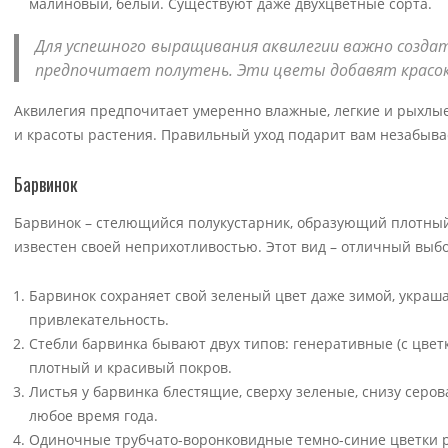
малиновый, белый. Существуют даже двухцветные сорта.
Для успешного выращивания аквилегии важно создат
предпочитает полутень. Эти цветы добавят красок 
Аквилегия предпочитает умеренно влажные, легкие и рыхлые 
и красоты растения. Правильный уход подарит вам незабыв
Барвинок
Барвинок – стелющийся полукустарник, образующий плотный 
известен своей неприхотливостью. Этот вид – отличный выбо
Барвинок сохраняет свой зеленый цвет даже зимой, украшая
привлекательность.
Стебли барвинка бывают двух типов: генеративные (с цвет
плотный и красивый покров.
Листья у барвинка блестящие, сверху зеленые, снизу серов
любое время года.
Одиночные трубчато-воронковидные темно-синие цветки р