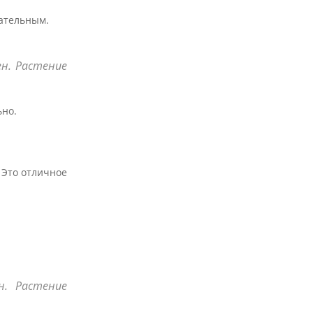
кательным.
н. Растение
ьно.
 Это отличное
н. Растение