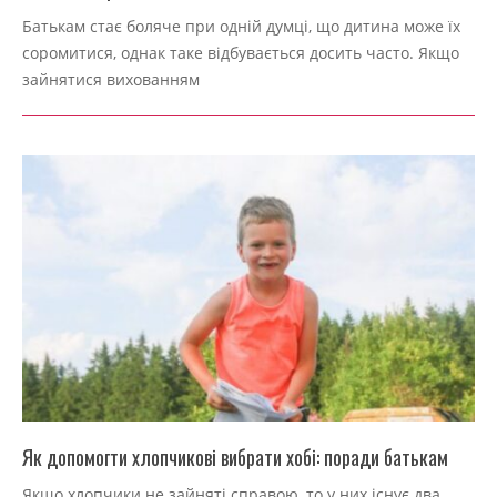
2022-
Батькам стає боляче при одній думці, що дитина може їх
09-
соромитися, однак таке відбувається досить часто. Якщо
04
зайнятися вихованням
Як допомогти хлопчикові вибрати хобі: поради батькам
2022-
Якщо хлопчики не зайняті справою, то у них існує два