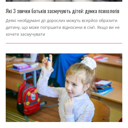
Які 3 звички батьків засмучують дітей: думка психологів
2022-
Деякі необдумані дії дорослих можуть всерйоз образити
09-
дитину, що може погіршити відносини в сім’ї. Якщо ви не
04
хочете засмучувати