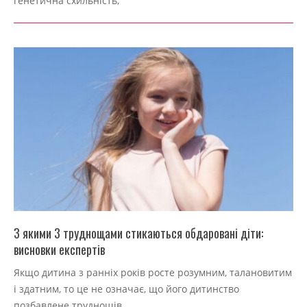
генетична схильність,
З якими 3 труднощами стикаються обдаровані діти:
висновки експертів
2022-
Якщо дитина з ранніх років росте розумним, талановитим
09-
і здатним, то це не означає, що його дитинство
04
позбавлене труднощів.