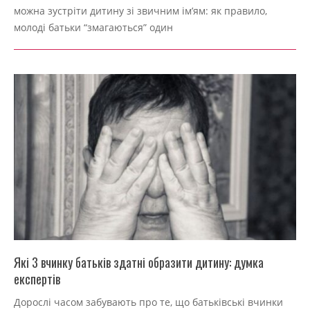
09-
можна зустріти дитину зі звичним ім’ям: як правило,
04
молоді батьки “змагаються” один
Які 3 вчинку батьків здатні образити дитину: думка
експертів
2022-
Дорослі часом забувають про те, що батьківські вчинки