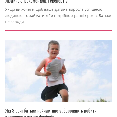
людиною: рекомендації експертів
2022-
Якщо ви хочете, щоб ваша дитина виросла успішною
09-
людиною, то займатися їм потрібно з ранніх років. Батьки
04
не завжди
Які 3 речі батьки найчастіше забороняють робити
хлопчикам: думка фахівців