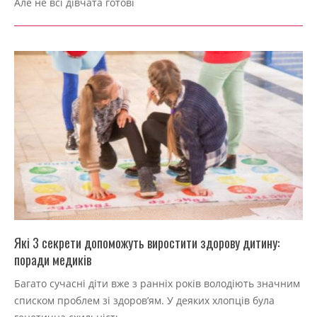
Але не всі дівчата готові
Які 3 секрети допоможуть виростити здорову дитину:
поради медиків
2022-
Багато сучасні діти вже з ранніх років володіють значним
09-
списком проблем зі здоров’ям. У деяких хлопців була
04