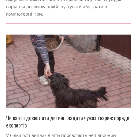
09-
варіанти розвитку подій: пустувати або грати в
04
комп’ютерні ігри.
Чи варто дозволяти дитині гладити чужих тварин: поради
експертів
2022-
У більшості випадків діти проявляють непідробний