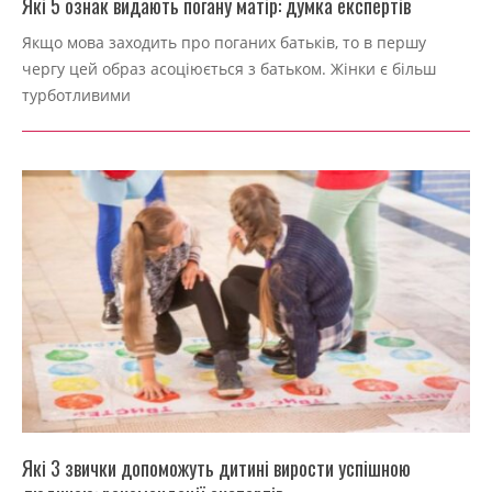
Які 5 ознак видають погану матір: думка експертів
2022-
Якщо мова заходить про поганих батьків, то в першу
09-
чергу цей образ асоціюється з батьком. Жінки є більш
04
турботливими
Які 3 звички допоможуть дитині вирости успішною