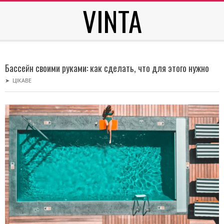
VINTA
Skip
to
content
Secondary
Navigation
Бассейн своими руками: как сделать, что для этого нужно
Menu
➤
ЦІКАВЕ