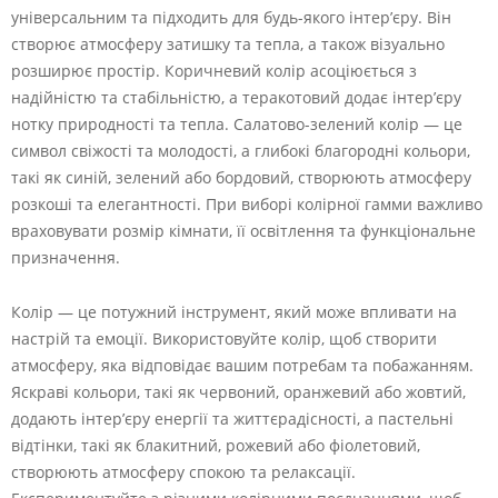
універсальним та підходить для будь-якого інтер’єру. Він
створює атмосферу затишку та тепла, а також візуально
розширює простір. Коричневий колір асоціюється з
надійністю та стабільністю, а теракотовий додає інтер’єру
нотку природності та тепла. Салатово-зелений колір — це
символ свіжості та молодості, а глибокі благородні кольори,
такі як синій, зелений або бордовий, створюють атмосферу
розкоші та елегантності. При виборі колірної гамми важливо
враховувати розмір кімнати, її освітлення та функціональне
призначення.
Колір — це потужний інструмент, який може впливати на
настрій та емоції. Використовуйте колір, щоб створити
атмосферу, яка відповідає вашим потребам та побажанням.
Яскраві кольори, такі як червоний, оранжевий або жовтий,
додають інтер’єру енергії та життєрадісності, а пастельні
відтінки, такі як блакитний, рожевий або фіолетовий,
створюють атмосферу спокою та релаксації.