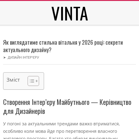
VINTA
Skip
to
content
Secondary
Navigation
Як виглядатиме стильна вітальня у 2026 році: секрети
Menu
актуального дизайну?
➤
ДИЗАЙН ІНТЕР'ЄРУ
Зміст
Створення Інтер’єру Майбутнього — Керівництво
для Дизайнерів
У погоні за актуальними трендами важко втриматися,
особливо коли мова йде про перетворення власного
житлового простору. Багато хто обирає вичікувальну