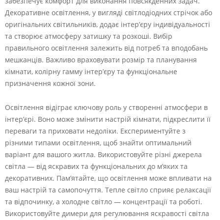
забезпечує комфорт для виконання повсякденних задач.
Декоративне освітлення, у вигляді світлодіодних стрічок або
оригінальних світильників, додає інтер’єру індивідуальності
та створює атмосферу затишку та розкоші. Вибір
правильного освітлення залежить від потреб та вподобань
мешканців. Важливо враховувати розмір та планування
кімнати, колірну гамму інтер’єру та функціональне
призначення кожної зони.
Освітлення відіграє ключову роль у створенні атмосфери в
інтер’єрі. Воно може змінити настрій кімнати, підкреслити її
переваги та приховати недоліки. Експериментуйте з
різними типами освітлення, щоб знайти оптимальний
варіант для вашого житла. Використовуйте різні джерела
світла — від яскравих та функціональних до м’яких та
декоративних. Пам’ятайте, що освітлення може впливати на
ваш настрій та самопочуття. Тепле світло сприяє релаксації
та відпочинку, а холодне світло — концентрації та роботі.
Використовуйте димери для регулювання яскравості світла