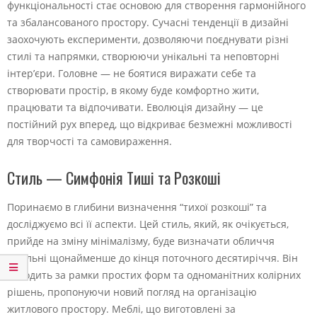
функціональності стає основою для створення гармонійного
та збалансованого простору. Сучасні тенденції в дизайні
заохочують експерименти, дозволяючи поєднувати різні
стилі та напрямки, створюючи унікальні та неповторні
інтер’єри. Головне — не боятися виражати себе та
створювати простір, в якому буде комфортно жити,
працювати та відпочивати. Еволюція дизайну — це
постійний рух вперед, що відкриває безмежні можливості
для творчості та самовираження.
Стиль — Симфонія Тиші та Розкоші
Поринаємо в глибини визначення “тихої розкоші” та
досліджуємо всі її аспекти. Цей стиль, який, як очікується,
прийде на зміну мінімалізму, буде визначати обличчя
вітальні щонайменше до кінця поточного десятиріччя. Він
виходить за рамки простих форм та одноманітних колірних
рішень, пропонуючи новий погляд на організацію
житлового простору. Меблі, що виготовлені за