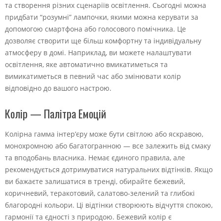
та створення різних сценаріїв освітлення. Сьогодні можна
придбати “розумні” лампочки, якими можна керувати за
допомогою смартфона або голосового помічника. Це
дозволяє створити ще більш комфортну та індивідуальну
атмосферу в домі. Наприклад, ви можете налаштувати
освітлення, яке автоматично вмикатиметься та
вимикатиметься в певний час або змінювати колір
відповідно до вашого настрою.
Колір — Палітра Емоцій
Колірна гамма інтер’єру може бути світлою або яскравою,
монохромною або багатогранною — все залежить від смаку
та вподобань власника. Немає єдиного правила, але
рекомендується дотримуватися натуральних відтінків. Якщо
ви бажаєте залишатися в тренді, обирайте бежевий,
коричневий, теракотовий, салатово-зелений та глибокі
благородні кольори. Ці відтінки створюють відчуття спокою,
гармонії та єдності з природою. Бежевий колір є