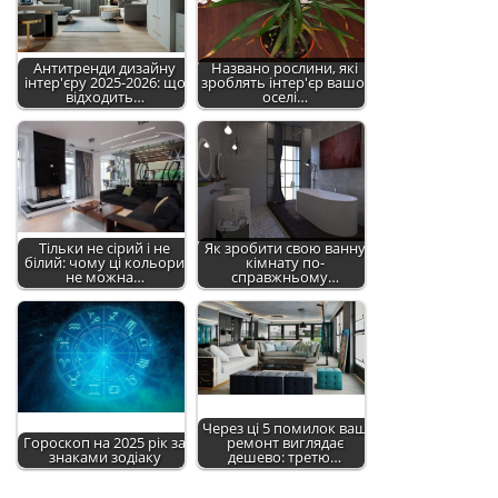
Антитренди дизайну
Названо рослини, які
інтер'єру 2025-2026: що
зроблять інтер'єр вашої
відходить…
оселі…
Тільки не сірий і не
Як зробити свою ванну
білий: чому ці кольори
кімнату по-
не можна…
справжньому…
Через ці 5 помилок ваш
Гороскоп на 2025 рік за
ремонт виглядає
знаками зодіаку
дешево: третю…