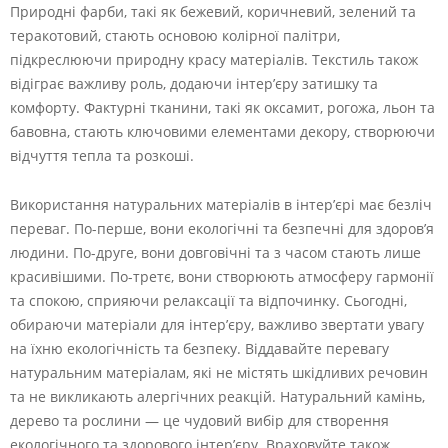
Природні фарби, такі як бежевий, коричневий, зелений та
теракотовий, стають основою колірної палітри,
підкреслюючи природну красу матеріалів. Текстиль також
відіграє важливу роль, додаючи інтер’єру затишку та
комфорту. Фактурні тканини, такі як оксамит, рогожа, льон та
бавовна, стають ключовими елементами декору, створюючи
відчуття тепла та розкоші.
Використання натуральних матеріалів в інтер’єрі має безліч
переваг. По-перше, вони екологічні та безпечні для здоров’я
людини. По-друге, вони довговічні та з часом стають лише
красивішими. По-третє, вони створюють атмосферу гармонії
та спокою, сприяючи релаксації та відпочинку. Сьогодні,
обираючи матеріали для інтер’єру, важливо звертати увагу
на їхню екологічність та безпеку. Віддавайте перевагу
натуральним матеріалам, які не містять шкідливих речовин
та не викликають алергічних реакцій. Натуральний камінь,
дерево та рослини — це чудовий вибір для створення
екологічного та здорового інтер’єру. Враховуйте також