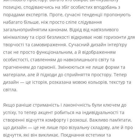
позицію, сподіваючись на збіг особистих вподобань з
порадами експертів. Проте, сучасні тенденції пропонують
набагато більше, ніж просто сліпе слідування
загальноприйнятим канонам. Відхід від нав’язливого
мінімалізму та сірої безликості відкриває нові горизонти для
творчості та самовираження. Сучасний дизайн інтер’єру
стає не просто функціональним, а й відображенням
особистості, ставленням до навколишнього світу та
прагненням до гармонії. Змінюються не лише форми та
матеріали, але й підходи до сприйняття простору. Тепер
дизайн — це історія, розказана мовою кольорів, текстур та
світла.
Якщо раніше стриманість і лаконічність були ключем до
успіху, то тепер акцент робиться на індивідуальності та
створенні відчуття комфорту і розкоші. Важливо пам’ятати,
що дизайн — це не лише про візуальну складову, але й про
відчуття, які він викликає. Поєднання естетики та