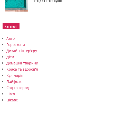
что для этого нужно
Категорії
Авто
Гороскопи
Дизайн інтер'єру
Діти
Домашні тварини
Краса та здоров'я
Кулінарія
Лайфхак
Сад та город
Сім'я
Цікаве