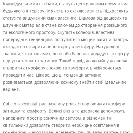
індивідуальними ескізами, стануть центральним елементом
будь-якого інтер’єру. Їх якість та ексклюзивність підкреслять
статус та вишуканий смак власника. Відмова від дешевих та
штучних матеріалів стане ключем до створення розкішного
та екологічного простору. Скупість кольорів, властива
попереднім тенденціям, поступиться місцем багатій палітрі,
яка здатна створити неповторну атмосферу. Натуральні
тканини, як-от оксамит, льон або бавовна, додадуть інтер’єру
відчуття тепла та затишку. Такий підхід до дизайну дозволяє
створити атмосферу спокою та комфорту, в якій хочеться
проводити час. Цікаво, що ці тенденції активно
розвиваються, дозволяючи кожному знайти свій ідеальний
варіант.
Світло також відіграє важливу роль, створюючи атмосферу
затишку та комфорту. Великі вікна та дзеркала допоможуть
наповнити простір сонячним світлом, а різноманітні
світильники дозволять створити необхідне освітлення в
кожній зоні. Декоративні елементи, такі як вази, картини або