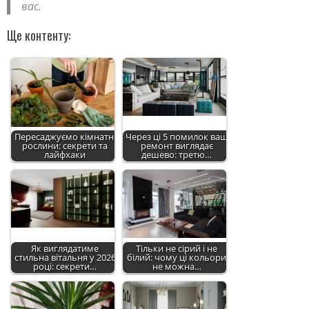
вас.
Ще контенту:
Пересаджуємо кімнатні
Через ці 5 помилок ваш
рослини: секрети та
ремонт виглядає
лайфхаки
дешево: третю…
Як виглядатиме
Тільки не сірий і не
стильна вітальня у 2026
білий: чому ці кольори
році: секрети…
не можна…