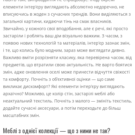
елементи інтер’єру виглядають абсолютно недоречно, не
вписуючись в жоден з сучасних трендів. Вони виділяються з
загальної картини, кидаючи тінь на смак власників.
Звичайно, у кожного свої вподобання, але є речі, які просто
застаріли і роблять ваш дім візуально важким. З часом, з
появою нових технологій та матеріалів, інтер’єр зазнає змін,
і те, що колись було модним, зараз може виглядати дивно.
Важливо вміти розрізняти класику, яка перевірена часом, від
предметів, що втратили свою актуальність. Не варто боятися
змін, адже оновлення оселі може принести відчуття свіжості
та комфорту. Почніть з об’єктивної оцінки — що саме
викликає дискомфорт? Які елементи інтер’єру виглядають
архаїчно? Можливо, це колір стін, застарілі меблі або
неактуальний текстиль. Почніть з малого — змініть текстиль,
додайте сучасні аксесуари, а потім переходьте до більш
масштабних змін.
Меблі з однієї колекції — що з ними не так?