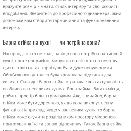
врахуйте розмір кімнати, стиль інтер’єру та свої особисті
вподобання. Зверніться до професійного дизайнера, який
допоможе вам створити гармонійний та функціональний
інтер’єр.
Барна стійка на кухні — чи потрібна вона?
Насправді, ніхто не знає, навіщо вона потрібна на типовій
кухні, проте наприкінці минулого століття та на початку
цього століття такі гарнітури були дуже популярними.
Обов’язковою деталлю була хромована підставка для
келихів. Сьогодні барна стійка втратила свою актуальність,
особливо на невеликих кухнях. Вона займає багато місця,
робить простір більш громіздким. Але, звичайно, барна
стійка може бути доречною, якщо вона виконує певну
функцію. Наприклад, якщо у вас велика кухня, то барна
стійка може служити роздільником простору між зоною
приготування їжі та зоною відпочинку. Також барна стійка
може бути чудовим місцем для сніданку або швидкого