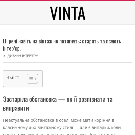
VINTA
Skip
to
content
Secondary
Navigation
Ці речі навіть на вінтаж не потягнуть: старять та псують
Menu
інтер’єр.
➤
ДИЗАЙН ІНТЕР'ЄРУ
Зміст
Застаріла обстановка — як її розпізнати та
виправити
Неактуальна обстановка в оселі може мати коріння в
класичному або вінтажному стилі — але є випадки, коли
навіть таке виправдання не спрацьовує. Іноді окремі