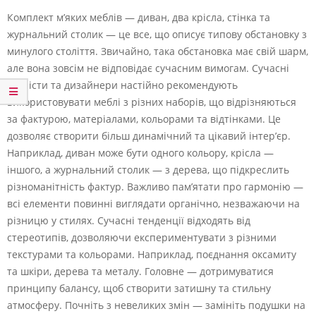
Комплект м’яких меблів — диван, два крісла, стінка та
журнальний столик — це все, що описує типову обстановку з
минулого століття. Звичайно, така обстановка має свій шарм,
але вона зовсім не відповідає сучасним вимогам. Сучасні
стилісти та дизайнери настійно рекомендують
використовувати меблі з різних наборів, що відрізняються
за фактурою, матеріалами, кольорами та відтінками. Це
дозволяє створити більш динамічний та цікавий інтер’єр.
Наприклад, диван може бути одного кольору, крісла —
іншого, а журнальний столик — з дерева, що підкреслить
різноманітність фактур. Важливо пам’ятати про гармонію —
всі елементи повинні виглядати органічно, незважаючи на
різницю у стилях. Сучасні тенденції відходять від
стереотипів, дозволяючи експериментувати з різними
текстурами та кольорами. Наприклад, поєднання оксамиту
та шкіри, дерева та металу. Головне — дотримуватися
принципу балансу, щоб створити затишну та стильну
атмосферу. Почніть з невеликих змін — замініть подушки на