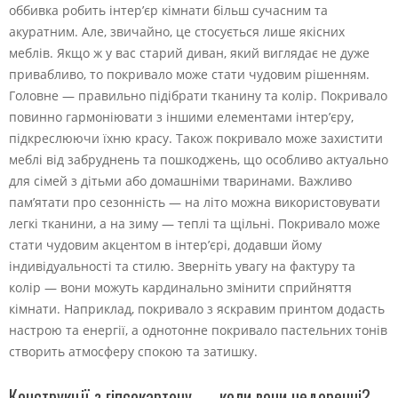
оббивка робить інтер’єр кімнати більш сучасним та
акуратним. Але, звичайно, це стосується лише якісних
меблів. Якщо ж у вас старий диван, який виглядає не дуже
привабливо, то покривало може стати чудовим рішенням.
Головне — правильно підібрати тканину та колір. Покривало
повинно гармоніювати з іншими елементами інтер’єру,
підкреслюючи їхню красу. Також покривало може захистити
меблі від забруднень та пошкоджень, що особливо актуально
для сімей з дітьми або домашніми тваринами. Важливо
пам’ятати про сезонність — на літо можна використовувати
легкі тканини, а на зиму — теплі та щільні. Покривало може
стати чудовим акцентом в інтер’єрі, додавши йому
індивідуальності та стилю. Зверніть увагу на фактуру та
колір — вони можуть кардинально змінити сприйняття
кімнати. Наприклад, покривало з яскравим принтом додасть
настрою та енергії, а однотонне покривало пастельних тонів
створить атмосферу спокою та затишку.
Конструкції з гіпсокартону — коли вони недоречні?