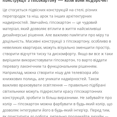
Це стосується підвісних конструкцій на стелі, різних
перегородок та ніш, арок та інших архітектурних
надмірностей. Звичайно, гіпсокартон — це чудовий
матеріал, який дозволяє втілити в життя найсміливіші
дизайнерські рішення. Але важливо пам’ятати про міру та
доцільність. Масивні конструкції з гіпсокартону, особливо в
невеликих квартирах, можуть візуально зменшити простір,
створити відчуття тиску та дискомфорту. Якщо ви все ж таки
вирішили використовувати гіпсокартон, то варто віддати
перевагу лаконічним та функціональним рішенням.
Наприклад, можна створити нішу для телевізора або
книжкових полиць, але уникати надмірностей. Також
важливо враховувати освітлення — правильно підібрані
світильники можуть підкреслити красу гіпсокартонних
конструкцій, зробити їх більш виразними. Не забувайте про
колір — гіпсокартон можна фарбувати в будь-який колір, що
дозволяє інтегрувати його в будь-який інтер’єр. Перед тим,
як приступити до роботи, ретельно продумайте дизайн —