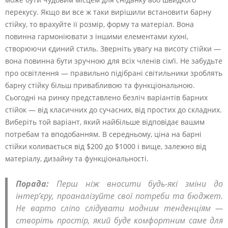
перекусу. Якщо ви все ж таки вирішили встановити барну
стійку, то врахуйте її розмір, форму та матеріал. Вона
повинна гармоніювати з іншими елементами кухні,
створюючи єдиний стиль. Зверніть увагу на висоту стійки —
вона повинна бути зручною для всіх членів сім’ї. Не забудьте
про освітлення — правильно підібрані світильники зроблять
барну стійку більш привабливою та функціональною.
Сьогодні на ринку представлено безліч варіантів барних
стійок — від класичних до сучасних, від простих до складних.
Виберіть той варіант, який найбільше відповідає вашим
потребам та вподобанням. В середньому, ціна на барні
стійки коливається від $200 до $1000 і вище, залежно від
матеріалу, дизайну та функціональності.
Порада:
Перш ніж вносити будь-які зміни до
інтер’єру, проаналізуйте свої потреби та бюджет.
Не варто сліпо слідувати модним тенденціям —
створіть простір, який буде комфортним саме для