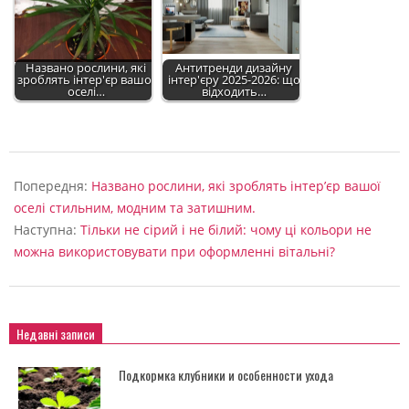
Названо рослини, які
Антитренди дизайну
зроблять інтер'єр вашої
інтер'єру 2025-2026: що
оселі…
відходить…
2025-
02-
Попередня:
Названо рослини, які зроблять інтер’єр вашої
18
оселі стильним, модним та затишним.
Наступна:
Тільки не сірий і не білий: чому ці кольори не
можна використовувати при оформленні вітальні?
Недавні записи
Подкормка клубники и особенности ухода