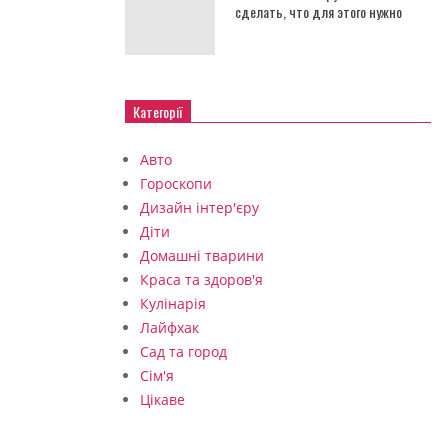
сделать, что для этого нужно
Категорії
Авто
Гороскопи
Дизайн інтер'єру
Діти
Домашні тварини
Краса та здоров'я
Кулінарія
Лайфхак
Сад та город
Сім'я
Цікаве