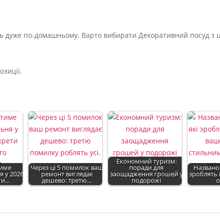
ють дуже по-домашньому. Варто вибирати Декоративний посуд з 
озиції.
Економний туризм:
тиме
Через ці 5 помилок ваш
поради для
Названо 
я у 2026
ремонт виглядає
заощадження грошей у
зроблять 
ети…
дешево: третю…
подорожі
о