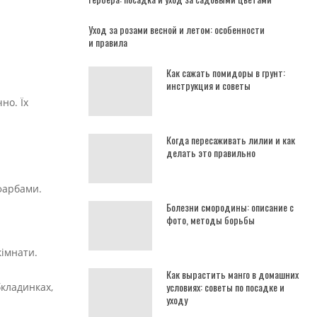
Уход за розами весной и летом: особенности
и правила
Как сажать помидоры в грунт:
инструкция и советы
но. Їх
Когда пересаживать лилии и как
делать это правильно
фарбами.
Болезни смородины: описание с
фото, методы борьбы
кімнати.
Как вырастить манго в домашних
условиях: советы по посадке и
бкладинках,
уходу