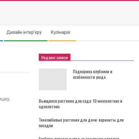
Дизайн інтер’єру
Кулінарія
Недавні записи
Подкормка клубники и
особенности ухода
ишку.
Вьющиеся растения для сада: 10 многолетних и
однолетних
Тенелюбивые растения для дачи: варианты для
посадки
Гербера: посадка и уход за садовыми цветами