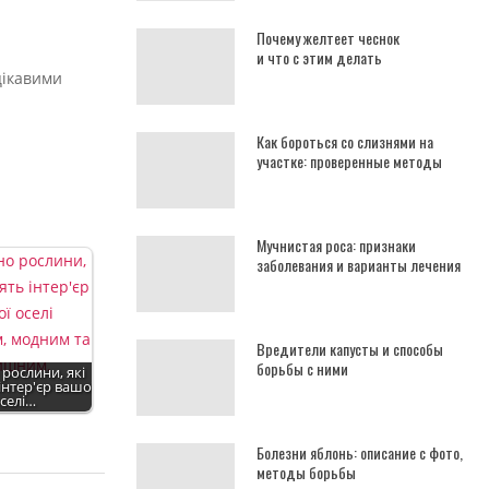
Почему желтеет чеснок
и что с этим делать
цікавими
Как бороться со слизнями на
участке: проверенные методы
Мучнистая роса: признаки
заболевания и варианты лечения
Вредители капусты и способы
борьбы с ними
рослини, які
інтер'єр вашої
селі…
Болезни яблонь: описание с фото,
методы борьбы