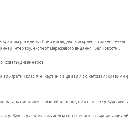
ь кращим рішенням. Вони виглядають яскраво, стильно і незвич
айнер інтер’єру, експерт мережевого видання “БелНовости”.
а вибирати і класичні картини з цікавим сюжетом і яскравими 
ання. Дві-три полки гармонійно впишуться в інтер’єр будь-якої 
е потребують рясному сонячному світлі, книги в подарункових о