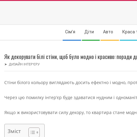
Skip
to
content
Secondary
Сім’я
Діти
Авто
Краса 
Navigation
Menu
Як декорувати білі стіни, щоб було модно і красиво: поради д
➤
ДИЗАЙН ІНТЕР'ЄРУ
Стіни білого кольору виглядають досить ефектно і модно, пр
Через цю помилку інтер’єр буде здаватися нудним і одномані
Якщо ж використовувати силу декору, то квартира стане модн
Зміст