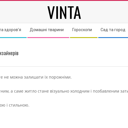
VINTA
та здоров’я
Домашні тварини
Гороскопи
Сад та город
изайнерів
оте не можна залишати їх порожніми.
тним, а саме житло стане візуально холодним і позбавленим зат
ою і стильною.