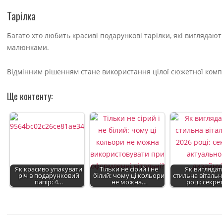
Тарілка
Багато хто любить красиві подарункові тарілки, які вигляда
малюнками.
Відмінним рішенням стане використання цілої сюжетної комп
Ще контенту:
Як красиво упакувати
Тільки не сірий і не
Як вигляда
річ в подарунковий
білий: чому ці кольори
стильна вітальн
папір: 4…
не можна…
році: секр
2022-