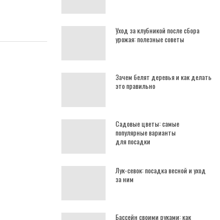
Уход за клубникой после сбора
урожая: полезные советы
Зачем белят деревья и как делать
это правильно
Садовые цветы: самые
популярные варианты
для посадки
Лук-севок: посадка весной и уход
за ним
Бассейн своими руками: как