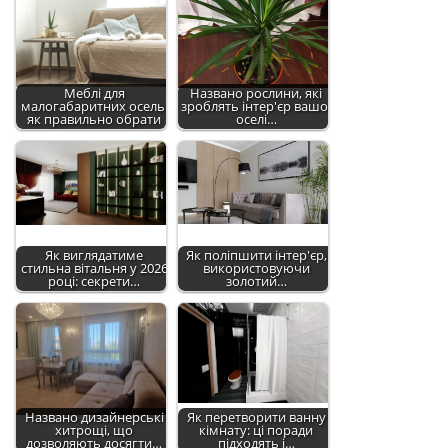
Меблі для
Названо рослини, які
малогабаритних осель:
зроблять інтер'єр вашої
як правильно обрати
оселі…
Як виглядатиме
Як поліпшити інтер'єр,
стильна вітальня у 2026
використовуючи
році: секрети…
золотий…
Названо дизайнерські
Як перетворити ванну
хитрощі, що
кімнату: ці поради
дозволяють досягти…
підходять і…