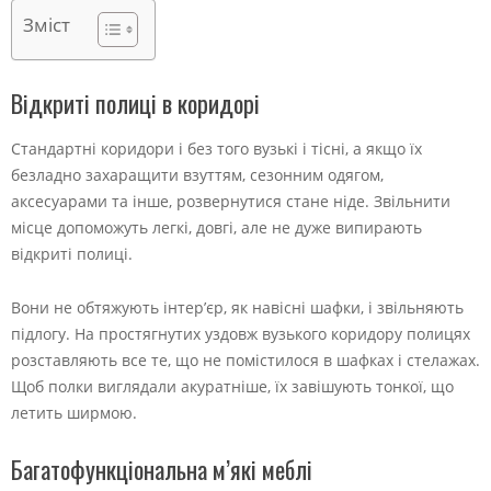
Зміст
Відкриті полиці в коридорі
Стандартні коридори і без того вузькі і тісні, а якщо їх
безладно захаращити взуттям, сезонним одягом,
аксесуарами та інше, розвернутися стане ніде. Звільнити
місце допоможуть легкі, довгі, але не дуже випирають
відкриті полиці.
Вони не обтяжують інтер’єр, як навісні шафки, і звільняють
підлогу. На простягнутих уздовж вузького коридору полицях
розставляють все те, що не помістилося в шафках і стелажах.
Щоб полки виглядали акуратніше, їх завішують тонкої, що
летить ширмою.
Багатофункціональна м’які меблі