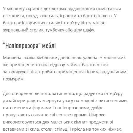
У місткому скрині з декількома відділеннями поміститься
все: книги, посуд, текстиль, іграшки та багато іншого. У
багатьох історичних стилях інтер’єру він замінює
журнальний столик, тумбочку або цілу шафу.
“Напівпрозора” меблі
Масивна, важка меблі вже давно неактуальна. У маленьких
же приміщеннях вона відразу займає багато місця,
загороджує світло, робить приміщення тісним, задушливим і
похмурим.
Для створення легкого, затишного, що радує око інтер’єру
дизайнери радять звернути увагу на моделі з витонченими,
витонченими формами і напівпрозорими, добре
пропускають сонячне світло текстурами. Широко
використовуються для маленьких кімнат предмети зі
вставками зі скла, столи, стільці і крісла на тонких ніжках,