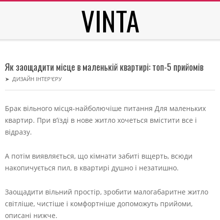
VINTA
Skip
to
content
Secondary
Navigation
Як заощадити місце в маленькій квартирі: топ-5 прийомів
Menu
➤
ДИЗАЙН ІНТЕР'ЄРУ
Брак вільного місця-найболючіше питання Для маленьких
квартир. При в’їзді в нове житло хочеться вмістити все і
відразу.
А потім виявляється, що кімнати забиті вщерть, всюди
накопичується пил, в квартирі душно і незатишно.
Заощадити вільний простір, зробити малогабаритне житло
світліше, чистіше і комфортніше допоможуть прийоми,
описані нижче.