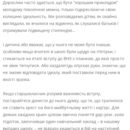
Дорослим часто здається, що бути “хорошим прикладом”
молодому поколінню можна, тільки підкреслюючи свою
колишню ідеальність. Ми розповідаємо дітям, як охайно
виглядали, як вчилися на відмінно, як слухалися батьків і
отримували підвищену стипендію…
І дитина або вважає, що у нього не може бути інакше,
особливо якщо вчителі в школі були щедрі на п’ятірки, і
стикається на етапі вступу до ВНЗ з планкою, до якої просто
не звик тягнутися. Або заздалегідь опускає руки, знаючи, що
не зможе відповідати ідеалу, який поставили перед ним в
якості зразка.
Якщо старшокласник розумів важливість вступу,
постарайтеся донести до нього думку, що те, що трапилося
не ставить хрест на його майбутньому житті і кар’єрі. Для
деяких західних країн цілком звично поняття gap-year, коли
підліток, закінчивши один навчальний заклад – в нашому
випадку школу, – не відразу кидається в бій на наступний