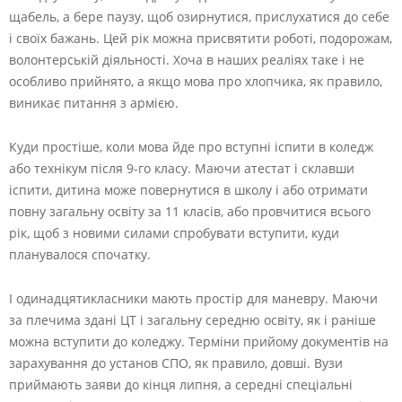
щабель, а бере паузу, щоб озирнутися, прислухатися до себе
і своїх бажань. Цей рік можна присвятити роботі, подорожам,
волонтерській діяльності. Хоча в наших реаліях таке і не
особливо прийнято, а якщо мова про хлопчика, як правило,
виникає питання з армією.
Куди простіше, коли мова йде про вступні іспити в коледж
або технікум після 9-го класу. Маючи атестат і склавши
іспити, дитина може повернутися в школу і або отримати
повну загальну освіту за 11 класів, або провчитися всього
рік, щоб з новими силами спробувати вступити, куди
планувалося спочатку.
І одинадцятикласники мають простір для маневру. Маючи
за плечима здані ЦТ і загальну середню освіту, як і раніше
можна вступити до коледжу. Терміни прийому документів на
зарахування до установ СПО, як правило, довші. Вузи
приймають заяви до кінця липня, а середні спеціальні