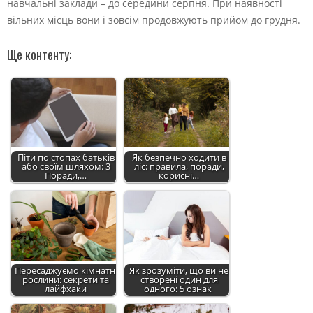
навчальні заклади – до середини серпня. При наявності
вільних місць вони і зовсім продовжують прийом до грудня.
Ще контенту:
Піти по стопах батьків
Як безпечно ходити в
або своїм шляхом: 3
ліс: правила, поради,
Поради,…
корисні…
Пересаджуємо кімнатні
Як зрозуміти, що ви не
рослини: секрети та
створені один для
лайфхаки
одного: 5 ознак