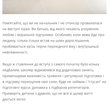
Пам’ятайте, що ви не начальник і не спонсор провалилася
на виступі зірки. Ви батько, від якого чекають розуміння,
любові і моральної підтримки. Особливо, коли мова йде про
людину, тільки-тільки встав на шлях дорослішання,
пробивається крізь терни перехідного віку і внутрішньої
невпевненості.
Якщо ж ставлення до вступу з самого початку було кілька
недбалим, школяр відмовлявся від додаткових занять,
применшував важливість тривалої і регулярної підготовки і
в підсумку переоцінив свої сили, буде не зайвим і “стусан” на
підготовчі курси, допомога з підбором репетиторів.
Примиріть дитини з думкою, що не все в цьому житті
дається легко.