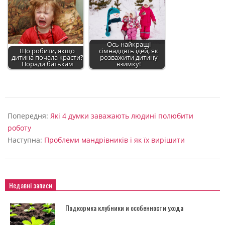
Ось найкращі
Що робити, якщо
сімнадцять ідей, як
дитина почала красти?
розважити дитину
Поради батькам
взимку!
2022-
09-
Попередня:
Які 4 думки заважають людині полюбити
04
роботу
Наступна:
Проблеми мандрівників і як їх вирішити
Недавні записи
Подкормка клубники и особенности ухода