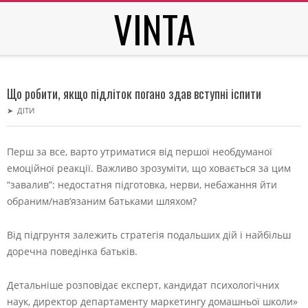
VINTA
Skip
to
content
Secondary
Navigation
Що робити, якщо підліток погано здав вступні іспити
Menu
➤
ДІТИ
Перш за все, варто утриматися від першої необдуманої
емоційної реакції. Важливо зрозуміти, що ховається за цим
“завалив”: недостатня підготовка, нерви, небажання йти
обраним/нав’язаним батьками шляхом?
Від підгрунтя залежить стратегія подальших дій і найбільш
доречна поведінка батьків.
Детальніше розповідає експерт, кандидат психологічних
наук, директор департаменту маркетингу домашньої школи»