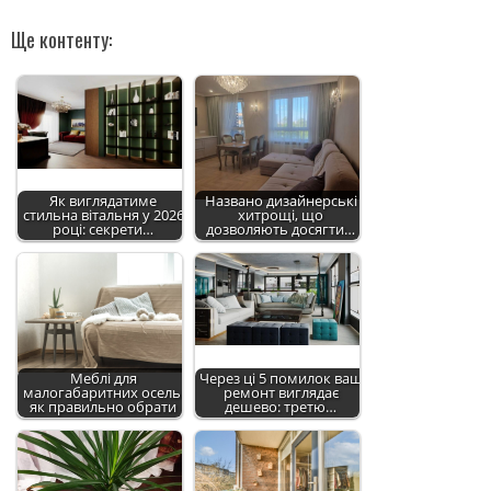
Ще контенту:
Як виглядатиме
Названо дизайнерські
стильна вітальня у 2026
хитрощі, що
році: секрети…
дозволяють досягти…
Меблі для
Через ці 5 помилок ваш
малогабаритних осель:
ремонт виглядає
як правильно обрати
дешево: третю…