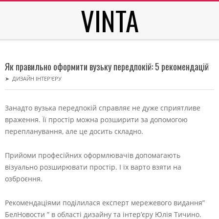
VINTA
Skip
to
content
Secondary
Navigation
Як правильно оформити вузьку передпокій: 5 рекомендацій
Menu
➤
ДИЗАЙН ІНТЕР'ЄРУ
Занадто вузька передпокій справляє не дуже сприятливе
враження. Її простір можна розширити за допомогою
перепланування, але це досить складно.
Прийоми професійних оформлювачів допомагають
візуально розширювати простір. І їх варто взяти на
озброєння.
Рекомендаціями поділилася експерт мережевого видання”
БелНовости ” в області дизайну та інтер’єру Юлія Тичино.