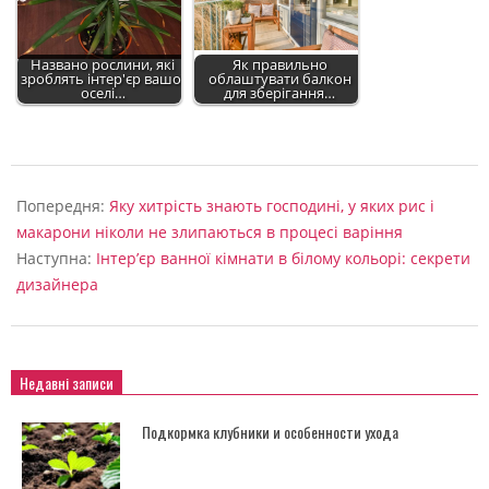
Названо рослини, які
Як правильно
зроблять інтер'єр вашої
облаштувати балкон
оселі…
для зберігання…
2022-
09-
Попередня:
Яку хитрість знають господині, у яких рис і
04
макарони ніколи не злипаються в процесі варіння
Наступна:
Інтер’єр ванної кімнати в білому кольорі: секрети
дизайнера
Недавні записи
Подкормка клубники и особенности ухода