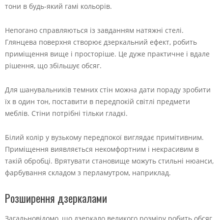
тони в будь-який гамі кольорів.
Непогано справляються із завданням натяжні стелі.
Глянцева поверхня створює дзеркальний ефект, робить
приміщення вище і просторіше. Це дуже практичне і вдале
рішення, що збільшує обсяг.
Для шанувальників темних стін можна дати пораду зробити
їх в один тон, поставити в передпокій світлі предмети
меблів. Стіни потрібні тільки гладкі.
Білий колір у вузькому передпокої виглядає примітивним.
Приміщення виявляється некомфортним і некрасивим в
такій обробці. Врятувати становище можуть стильні нюанси,
фарбування складом з перламутром, наприклад.
Розширення дзеркалами
Загальновідомо, що дзеркало великого розміру робить обсяг