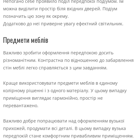
Непогано себе проявило поділ передпокої подіумом. Їм
можна виділити простір біля вхідних дверей. Подіум
позначить цю зону як окрему.
Додатково до неї приверне увагу ефектний світильник.
Предмети меблів
Важливо зробити оформлення передпокою досить
різноманітним. Контрастна по відношенню до забарвлення
стін меблі легко справляється з цим завданням.
Краще використовувати предмети меблів в єдиному
колірному рішенні і з одного матеріалу. У цьому випадку
приміщення виглядає гармонійно, простір не
перевантажено.
Важливо добре попрацювати над оформленням вузької
прихожей, продумати всі деталі. В цьому випадку вузька
передпокій стане комфортним привабливим приміщенням.