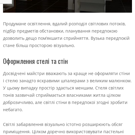
Продумане освітлення, вдалий розподіл світлових потоків,
підбір предметів обстановки, планування передпокою
дозволить дещо пом’якшити сприйняття. Вузька передпокій
стане більш просторою візуально.
Оформлення стелі та стін
Досвідчені майстри вважають за краще не оформляти стіни
і стелю занадто яскравими шпалерами з великим малюнком.
У цьому випадку простір здається меншим. Стеля світлих
тонів зазвичай сприймається власниками житла цілком
доброзичливо, але світлі стіни в передпокої згодні зробити
небагато.
Світлі забарвлення візуально істотно розширюють обсяг
приміщення. Цілком доречно використовувати пастельні