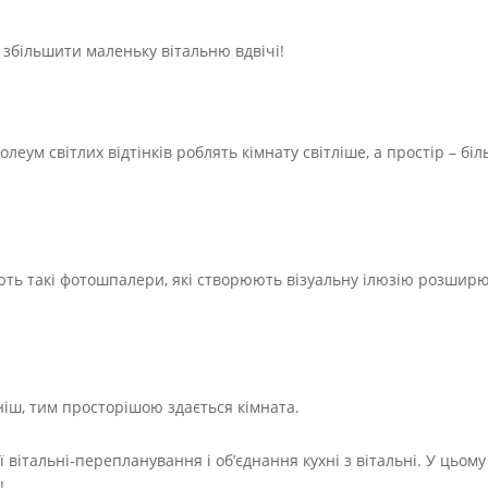
 збільшити маленьку вітальню вдвічі!
нолеум світлих відтінків роблять кімнату світліше, а простір – бі
нують такі фотошпалери, які створюють візуальну ілюзію розшир
 ніш, тим просторішою здається кімната.
вітальні-перепланування і об’єднання кухні з вітальні. У цьом
!