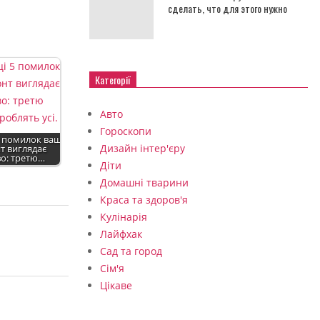
сделать, что для этого нужно
Категорії
Авто
Гороскопи
5 помилок ваш
Дизайн інтер'єру
т виглядає
о: третю…
Діти
Домашні тварини
Краса та здоров'я
Кулінарія
Лайфхак
Сад та город
Сім'я
Цікаве