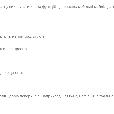
датну виконувати кілька функцій одночасно; мобільні меблі, здат
іалів, наприклад, зі скла.
озширює простір.
 площа стін.
з глянцевою поверхнею, наприклад, натяжна, не тільки візуальн