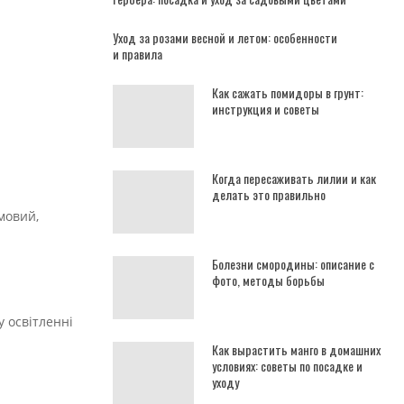
Уход за розами весной и летом: особенности
и правила
Как сажать помидоры в грунт:
инструкция и советы
Когда пересаживать лилии и как
делать это правильно
мовий,
Болезни смородины: описание с
фото, методы борьбы
у освітленні
Как вырастить манго в домашних
условиях: советы по посадке и
уходу