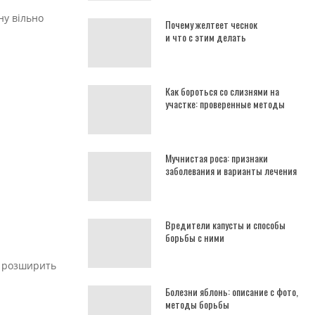
ну вільно
Почему желтеет чеснок
и что с этим делать
Как бороться со слизнями на
участке: проверенные методы
Мучнистая роса: признаки
заболевания и варианты лечения
Вредители капусты и способы
борьбы с ними
о розширить
Болезни яблонь: описание с фото,
методы борьбы