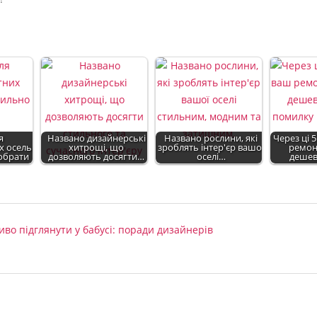
я
Названо дизайнерські
Названо рослини, які
Через ці 
 осель:
хитрощі, що
зроблять інтер'єр вашої
ремон
обрати
дозволяють досягти…
оселі…
дешев
во підглянути у бабусі: поради дизайнерів