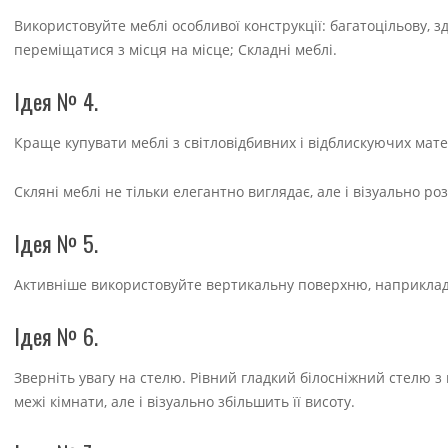
Використовуйте меблі особливої конструкції: багатоцільову, з
переміщатися з місця на місце; Складні меблі.
Ідея № 4.
Краще купувати меблі з світловідбивних і відблискуючих матер
Скляні меблі не тільки елегантно виглядає, але і візуально р
Ідея № 5.
Активніше використовуйте вертикальну поверхню, наприклад,
Ідея № 6.
Зверніть увагу на стелю. Рівний гладкий білосніжний стелю 
межі кімнати, але і візуально збільшить її висоту.