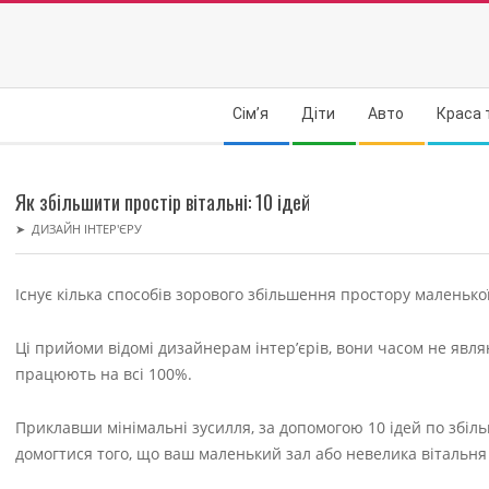
Skip
to
content
Secondary
Сім’я
Діти
Авто
Краса 
Navigation
Menu
Як збільшити простір вітальні: 10 ідей
➤
ДИЗАЙН ІНТЕР'ЄРУ
Існує кілька способів зорового збільшення простору маленької
Ці прийоми відомі дизайнерам інтер’єрів, вони часом не явля
працюють на всі 100%.
Приклавши мінімальні зусилля, за допомогою 10 ідей по збіл
домогтися того, що ваш маленький зал або невелика вітальня