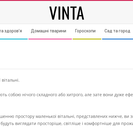
VINTA
та здоров’я
Домашні тварини
Гороскопи
Сад та город
 вітальні.
ють собою нічого складного або хитрого, але зате вони дуже ефе
ьшенню простору маленької вітальні, представлених нижче, ви 
 будуть виглядати просторіше, світліше і комфортніше для прож