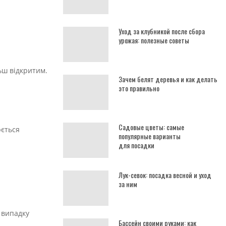
Уход за клубникой после сбора
урожая: полезные советы
льш відкритим.
Зачем белят деревья и как делать
это правильно
Садовые цветы: самые
юється
популярные варианты
для посадки
Лук-севок: посадка весной и уход
за ним
у випадку
Бассейн своими руками: как