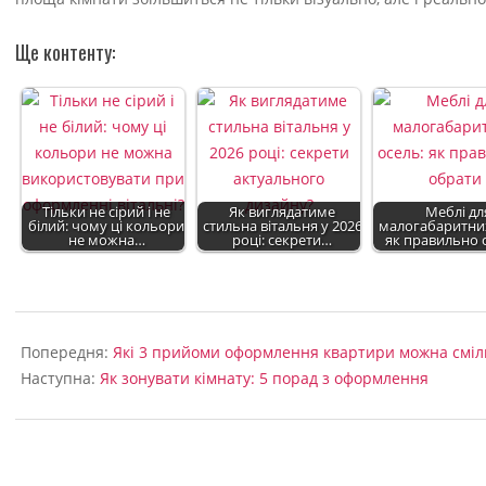
Ще контенту:
Тільки не сірий і не
Як виглядатиме
Меблі дл
білий: чому ці кольори
стильна вітальня у 2026
малогабаритних
не можна…
році: секрети…
як правильно 
2022-
09-
Попередня:
Які 3 прийоми оформлення квартири можна сміли
04
Наступна:
Як зонувати кімнату: 5 порад з оформлення