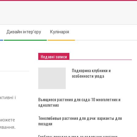
Дизайн інтер’єру
Кулінарія
Недавні записи
Подкормка клубники и
особенности ухода
ктивні і
Вьющиеся растения для сада: 10 многолетних и
однолетних
Тенелюбивые растения для дачи: варианты для
зможете
посадки
ивання.
Гербера: посадка и уход за садовыми цветами