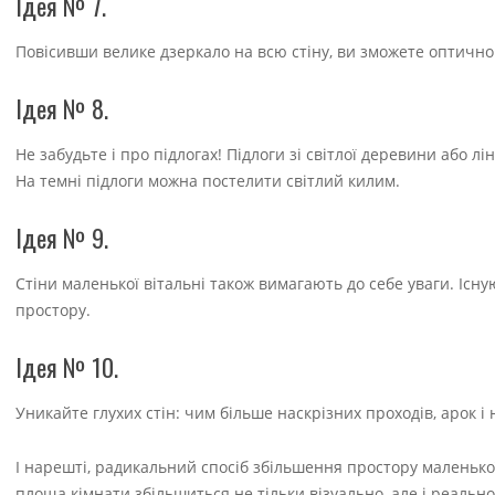
Ідея № 7.
Повісивши велике дзеркало на всю стіну, ви зможете оптично
Ідея № 8.
Не забудьте і про підлогах! Підлоги зі світлої деревини або лі
На темні підлоги можна постелити світлий килим.
Ідея № 9.
Стіни маленької вітальні також вимагають до себе уваги. Іс
простору.
Ідея № 10.
Уникайте глухих стін: чим більше наскрізних проходів, арок і
І нарешті, радикальний спосіб збільшення простору маленької 
площа кімнати збільшиться не тільки візуально, але і реально