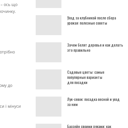
 – ось що
починку.
Уход за клубникой после сбора
урожая: полезные советы
Зачем белят деревья и как делать
это правильно
потрібно
Садовые цветы: самые
популярные варианты
для посадки
ому до
Лук-севок: посадка весной и уход
за ним
и і мінуси
Бассейн своими руками: как