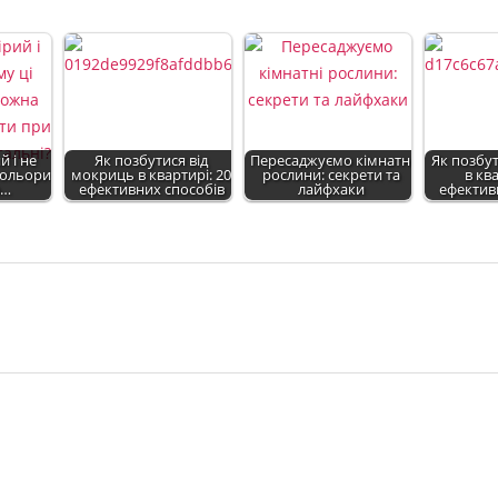
й і не
Як позбутися від
Пересаджуємо кімнатні
Як позбут
 кольори
мокриць в квартирі: 20
рослини: секрети та
в ква
а…
ефективних способів
лайфхаки
ефектив