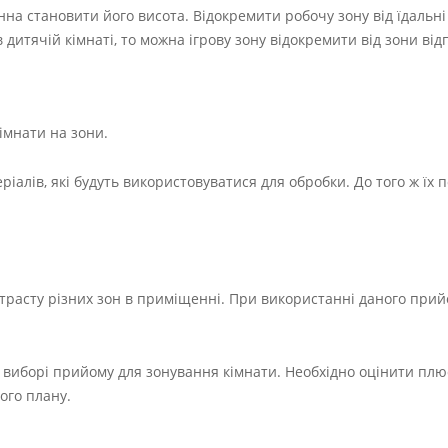
нна становити його висота. Відокремити робочу зону від їдальні
дитячій кімнаті, то можна ігрову зону відокремити від зони від
кімнати на зони.
еріалів, які будуть використовуватися для обробки. До того ж їх 
трасту різних зон в приміщенні. При використанні даного прий
 виборі прийому для зонування кімнати. Необхідно оцінити плюс
ного плану.