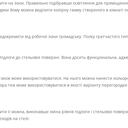
ити на зони. Правильно підібравши освітлення для приміщення
авдяки йому можна виділити колірну гамму створеного в кімнаті ін
докремити від робочої зони громадську. Полку гратчастого ти
д підлоги до стельової поверхні. Вона досить функціональна, адже
 також може використовуватися. На нього можна нанести кольор
а теж може використовуватися в якості варіанту перегородки в
 її можна, виконавши зміна рівнів підлоги і стельової поверхні
ходів на стелі.