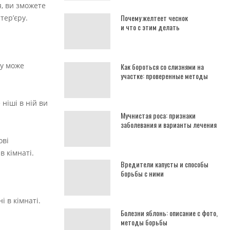
, ви зможете
Почему желтеет чеснок
тер’єру.
и что с этим делать
пу може
Как бороться со слизнями на
участке: проверенные методы
 ніші в ній ви
Мучнистая роса: признаки
заболевания и варианты лечения
ові
 кімнаті.
Вредители капусты и способы
борьбы с ними
 в кімнаті.
Болезни яблонь: описание с фото,
методы борьбы