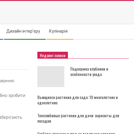
Дизайн інтер’єру
Кулінарія
Недавні записи
Подкормка клубники и
особенности ухода
ування.
ібно зробити
Вьющиеся растения для сада: 10 многолетних и
однолетних
Тенелюбивые растения для дачи: варианты для
 зберігають
посадки
Гербера: посадка и уход за садовыми цветами