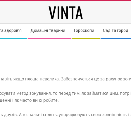
VINTA
та здоров’я
Домашні тварини
Гороскопи
Сад та город
авіть якщо площа невелика. Забезпечується це за рахунок зон
тосувати метод зонування, то перед тим, як займатися цим, потр
енні і як часто ви їх робите.
 друзів. А в спальні сплять, упорядковують свою зовнішність і