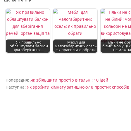
Як правильно
Меблі для
Тільки не сіри
облаштувати балкон
малогабаритних осель:
білий: чому ці
для зберігання…
як правильно обрати
не можн
2022-
09-
Попередня:
Як збільшити простір вітальні: 10 ідей
04
Наступна:
Як зробити кімнату затишною? 8 простих способів