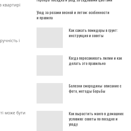
в квартирі
Уход за розами весной и летом: особенности
и правила
Как сажать помидоры в грунт:
инструкция и советы
ручність і
Когда пересаживать лилии и как
делать это правильно
Болезни смородины: описание с
фото, методы борьбы
ті може бути
Как вырастить манго в домашних
условиях: советы по посадке и
уходу