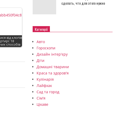
сделать, что для этого нужно
Категорії
ися від клопів
ртирі: 18
Авто
них способів
Гороскопи
Дизайн інтер'єру
Діти
Домашні тварини
Краса та здоров'я
Кулінарія
Лайфхак
Сад та город
Сім'я
Цікаве