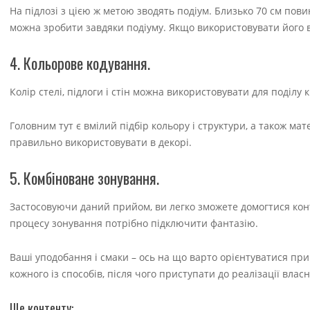
На підлозі з цією ж метою зводять подіум. Близько 70 см пови
можна зробити завдяки подіуму. Якщо використовувати його в 
4. Кольорове кодування.
Колір стелі, підлоги і стін можна використовувати для поділу 
Головним тут є вмілий підбір кольору і структури, а також мат
правильно використовувати в декорі.
5. Комбіноване зонування.
Застосовуючи даний прийом, ви легко зможете домогтися кон
процесу зонування потрібно підключити фантазію.
Ваші уподобання і смаки – ось на що варто орієнтуватися при
кожного із способів, після чого приступати до реалізації влас
Ще контенту: