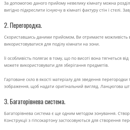
За допомогою даного прийому невелику кімнату можна розділ
вигідно підкреслити існуючу в кімнаті фактуру стін і стелі. З
2. Перегородка.
Скориставшись даними прийомом, Ви отримаєте можливість ві
використовуватися для поділу кімнати на зони.
Її особливість полягає в тому, що по висоті вона тягнеться ві
можете використовувати для зберігання предметів.
Гартоване скло в якості матеріалу для зведення перегородки
зображення, щоб надати оригінальний вигляд. Ланцюгова штор
3. Багаторівнева система.
Багаторівнева система є ще одним методом зонування. Створити
Конструкції з гіпсокартону застосовуються для створення пере