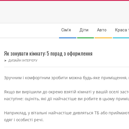
Skip
to
content
Secondary
Сім’я
Діти
Авто
Краса 
Navigation
Menu
Як зонувати кімнату: 5 порад з оформлення
➤
ДИЗАЙН ІНТЕР'ЄРУ
Зручним і комфортним зробити можна будь-яке приміщення, н
Якщо ви вирішили до окремо взятій кімнаті у вашій оселі зас
наступне: оцініть, які дії найчастіше ви робите в цьому приміщ
Наприклад, у вітальні найчастіше дивляться ТБ або приймають
одяг і особисті речі.