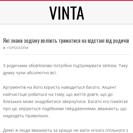
VINTA
Skip
to
content
Secondary
Navigation
Які знаки зодіаку воліють триматися на відстані від родичів
Menu
➤
ГОРОСКОПИ
З родичами обов’язково потрібно підтримувати зв’язок. Таку
думку чули абсолютно всі.
Аргументів на його користь наводиться багато. Акцент
найчастіше робиться на тому, що життя довге, що до
близьких може знадобитися звернутися. Багато хто пам’ятає
про це, керуються подібними твердженнями, вважають, що
надходять правильно.
Деякі ж люди вважають за краще не мати нічого спільного з