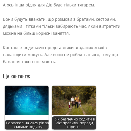
А ось інша рідня для Дів буде тільки тягарем.
Вони будуть вважати, що розмови з братами, сестрами,
дядьками і тітками тільки забирають час, який витратити
можна на більш корисні заняття.
Контакт з родичами представники згаданих знаків
налагодити можуть. Але вони не роблять цього, тому що
бажання такого не мають.
Ще контенту:
Як безпечно ходити в
Гороскоп на 2025 рік за
ліс: правила, поради,
знаками зодіаку
корисні…