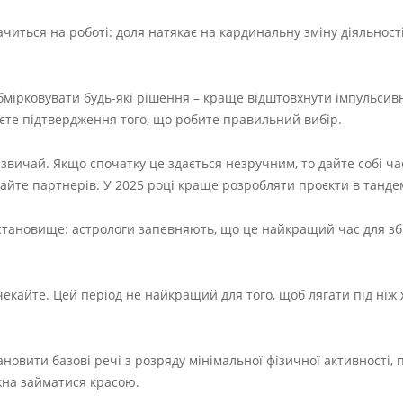
ачиться на роботі: доля натякає на кардинальну зміну діяльності
бмірковувати будь-які рішення – краще відштовхнути імпульсивні
єте підтвердження того, що робите правильний вибір.
азвичай. Якщо спочатку це здається незручним, то дайте собі ча
кайте партнерів. У 2025 році краще розробляти проєкти в тандем
 становище: астрологи запевняють, що це найкращий час для з
чекайте. Цей період не найкращий для того, щоб лягати під ніж 
ановити базові речі з розряду мінімальної фізичної активності,
можна займатися красою.