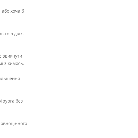
 або хоча б
сть в діях.
с звикнути і
і з кимось.
більшення
хірурга без
 повноцінного