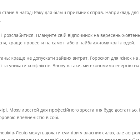
я стане в нагоді Раку для більш приємних справ. Наприклад, для
.
 і розслабитися. Плануйте свій відпочинок на вересень-жовтень.
сня, краще провести на самоті або в найближчому колі людей.
ань: краще не допускати зайвих витрат. Гороскоп для жінок на 
ї та уникати конфліктів. Знову ж таки, ми економимо енергію на
 мірі. Можливостей для професійного зростання буде достатньо. 
доровою впевненістю в собі.
ловіків-Левів можуть долати сумніви у власних силах, але астро