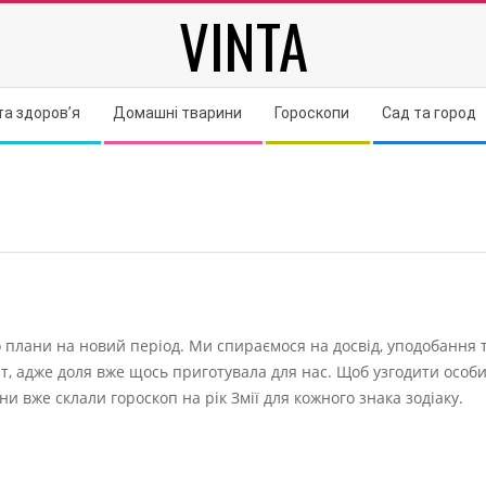
VINTA
та здоров’я
Домашні тварини
Гороскопи
Сад та город
мо плани на новий період. Ми спираємося на досвід, уподобання 
іт, адже доля вже щось приготувала для нас. Щоб узгодити особ
они вже склали гороскоп на рік Змії для кожного знака зодіаку.