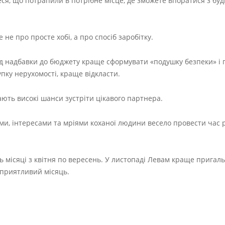
теся, що потрапили в потрібне місце, де зможете впоратися з бу
не про просте хобі, а про спосіб заробітку.
Від надбавки до бюджету краще сформувати «подушку безпеки» і
пку нерухомості, краще відкласти.
ють високі шанси зустріти цікавого партнера.
ми, інтересами та мріями коханої людини весело провести час р
ь місяці з квітня по вересень. У листопаді Левам краще пригал
сприятливий місяць.