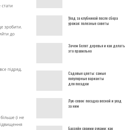
е стати
Уход за клубникой после сбора
урожая: полезные советы
це зробити.
ийти до
Зачем белят деревья и как делать
это правильно
все підряд.
Садовые цветы: самые
популярные варианты
для посадки
Лук-севок: посадка весной и уход
за ним
більше (і не
 підвищення
Бассейн своими руками: как