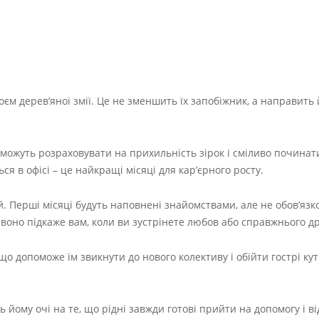
коєм дерев’яної змії. Це не зменшить їх запобіжник, а направить 
можуть розраховувати на прихильність зірок і сміливо починати
ся в офісі – це найкращі місяці для кар’єрного росту.
ій. Перші місяці будуть наповнені знайомствами, але не обов’язк
воно підкаже вам, коли ви зустрінете любов або справжнього др
 що допоможе їм звикнути до нового колективу і обійти гострі кут
ь йому очі на те, що рідні завжди готові прийти на допомогу і в