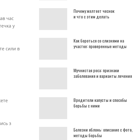
Почему желтеет чеснок
и что с этим делать
тав час
течка у
Как бороться со слизнями на
участке: проверенные методы
те сили в
Мучнистая роса: признаки
заболевания и варианты лечения
Вредители капусты и способы
жете
борьбы с ними
ись з
Болезни яблонь: описание с фото,
методы борьбы