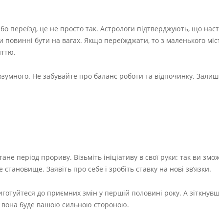
бо переїзд, це не просто так. Астрологи підтверджують, що нас
и повинні бути на вагах. Якщо переїжджати, то з маленького міс
иттю.
озумного. Не забувайте про баланс роботи та відпочинку. Залиш
ане період прориву. Візьміть ініціативу в свої руки: так ви змо
становище. Заявіть про себе і зробіть ставку на нові зв’язки.
иготуйтеся до приємних змін у першій половині року. А зіткнувш
– вона буде вашою сильною стороною.