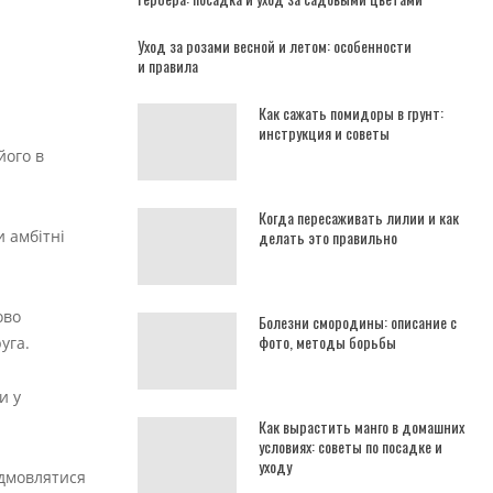
Уход за розами весной и летом: особенности
и правила
Как сажать помидоры в грунт:
инструкция и советы
його в
Когда пересаживать лилии и как
 амбітні
делать это правильно
ово
Болезни смородины: описание с
фото, методы борьбы
уга.
и у
Как вырастить манго в домашних
условиях: советы по посадке и
уходу
ідмовлятися