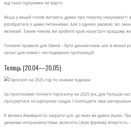
від такої підтримки не варто.
Якщо у вашій голові витають думки про покупку нерухомості а
розібратися з цими питаннями. Але з однією умовою: всі змін
великий. Таким чином, ви зробите крок назустріч кращому ж
Головне правило для Овнів – бути динамічним, але в межах р
запасі для нових і несподіваних пропозицій.
Телець (20.04—20.05)
За прогнозами точного гороскопу на 2025 рік, для Тельців наст
просунутися по кар’єрних сходах і поліпшити своє матеріальне 
Є велика ймовірність закрити цілі, до яких ви давно йшли. Пр
деякими неприємностями, включіть свою фірмову впертість 