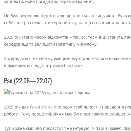
зарплати, нова посада або окремий кабінет.
Це буде хорошою підготовкою до жовтня – місяць може бути с
себе і ще раз показати керівництву, на що на вас можна покл
2025 рік стане часом відкриттів – так, всі таємниці стануть 
середовищі та залишити негатив у минулому.
Зосередьтеся на своєму емоційному стані. Направте накопиче
відмовляйтеся від підтримки близьких.
Рак (22.06—22.07)
2025 рік для Раків стане періодом стабільності і наведення пор
роботи. Тому перше півріччя має бути присвячене вирішенню д
Тут можна сміливо покластися на інтуїцію. У парі зі змією, як