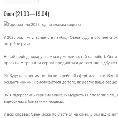
Овен (21.03—19.04)
У 2025 році імпульсивність і амбіції Овнів будуть оточені спо
потрібне русло.
Новий період подарує вам масу можливостей на роботі: Овни 
проекти. У травні та серпні придивіться до того, що відбуваєть
Рік буде насиченим не тільки в робочій сфері, але і в особист
романтичними. Прислухайтеся до того, як реагує ваше серце: 
Змія підкреслить харизму Овнів, їх мудрість і наполегливість,
відносинах з близькими людьми.
У всіх справах Овен може покластися на сім’ю. Зірки відкриют