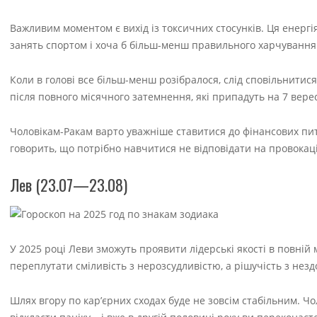
Важливим моментом є вихід із токсичних стосунків. Ця енергі
занять спортом і хоча б більш-менш правильного харчування
Коли в голові все більш-менш розібралося, слід сповільнитися
після повного місячного затемнення, які припадуть на 7 вере
Чоловікам-Ракам варто уважніше ставитися до фінансових пит
говорить, що потрібно навчитися не відповідати на провокаці
Лев (23.07—23.08)
У 2025 році Леви зможуть проявити лідерські якості в повній
переплутати сміливість з нерозсудливістю, а рішучість з нез
Шлях вгору по кар’єрних сходах буде не зовсім стабільним. Чо