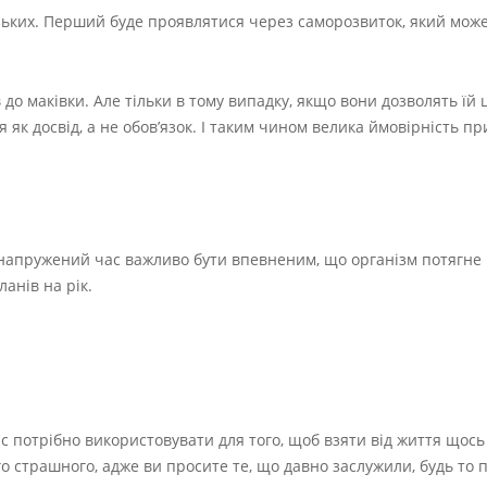
близьких. Перший буде проявлятися через саморозвиток, який мож
 до маківки. Але тільки в тому випадку, якщо вони дозволять їй 
 досвід, а не обов’язок. І таким чином велика ймовірність пр
 напружений час важливо бути впевненим, що організм потягне 
анів на рік.
 потрібно використовувати для того, щоб взяти від життя щось 
ого страшного, адже ви просите те, що давно заслужили, будь то