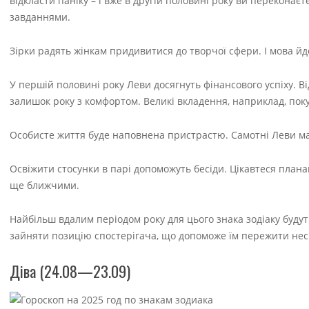
відкласти паніку – і вже в другій половині року ви переконає
завданнями.
Зірки радять жінкам придивитися до творчої сфери. І мова йде 
У першій половині року Леви досягнуть фінансового успіху. 
залишок року з комфортом. Великі вкладення, наприклад, поку
Особисте життя буде наповнена пристрастю. Самотні Леви ма
Освіжити стосунки в парі допоможуть бесіди. Цікавтеся плана
ще ближчими.
Найбільш вдалим періодом року для цього знака зодіаку будут
зайняти позицію спостерігача, що допоможе їм пережити не
Діва (24.08—23.09)