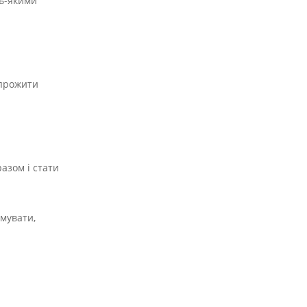
дь-якими
 прожити
азом і стати
ьмувати,