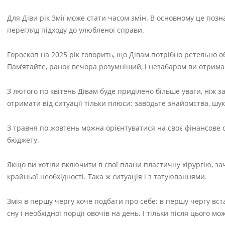
Для Діви рік Змії може стати часом змін. В основному це позн
перегляд підходу до улюбленої справи.
Гороскоп на 2025 рік говорить, що Дівам потрібно ретельно о
Пам’ятайте, ранок вечора розумніший, і незабаром ви отрима
З лютого по квітень Дівам буде приділено більше уваги, ніж з
отримати від ситуації тільки плюси: заводьте знайомства, шу
З травня по жовтень можна орієнтуватися на своє фінансове
бюджету.
Якщо ви хотіли включити в свої плани пластичну хірургію, за
крайньої необхідності. Така ж ситуація і з татуюваннями.
Змія в першу чергу хоче подбати про себе: в першу чергу вст
сну і необхідної порції овочів на день. І тільки після цього 