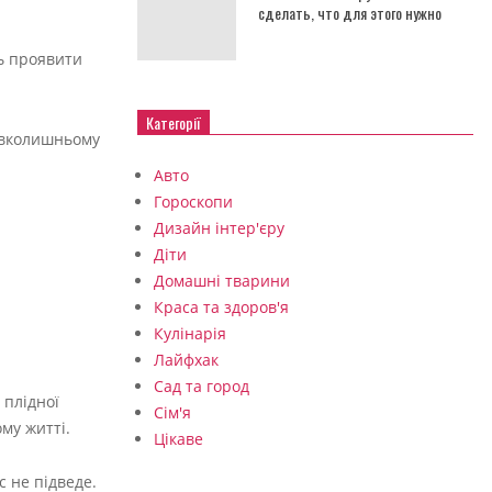
сделать, что для этого нужно
ть проявити
Категорії
навколишньому
Авто
Гороскопи
Дизайн інтер'єру
Діти
Домашні тварини
Краса та здоров'я
Кулінарія
Лайфхак
Сад та город
 плідної
Сім'я
му житті.
Цікаве
с не підведе.