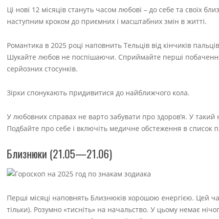
Ці нові 12 місяців стануть часом любові – до себе та своїх 
наступним кроком до приємних і масштабних змін в житті.
Романтика в 2025 році наповнить Тельців від кінчиків пальців
Шукайте любов не поспішаючи. Сприймайте перші побачення як
серйозних стосунків.
Зірки спонукають придивитися до найближчого кола.
У любовних справах не варто забувати про здоров’я. У такий
Подбайте про себе і включіть медичне обстеження в список пл
Близнюки (21.05—21.06)
Перші місяці наповнять Близнюків хорошою енергією. Цей час
тільки). Розумно «тисніть» на начальство. У цьому немає ніч