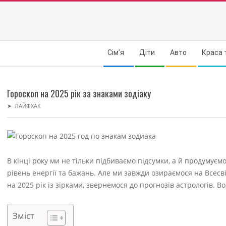
Skip
to
content
Secondary
Сім’я
Діти
Авто
Краса 
Navigation
Menu
Гороскоп на 2025 рік за знаками зодіаку
➤
ЛАЙФХАК
В кінці року ми не тільки підбиваємо підсумки, а й продумує
рівень енергії та бажань. Але ми завжди озираємося на Всесв
на 2025 рік із зірками, звернемося до прогнозів астрологів. В
Зміст