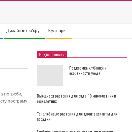
Дизайн інтер’єру
Кулінарія
Недавні записи
Подкормка клубники и
особенности ухода
та потреби,
Вьющиеся растения для сада: 10 многолетних и
однолетних
исту програму
Тенелюбивые растения для дачи: варианты для
посадки
Гербера: посадка и уход за садовыми цветами