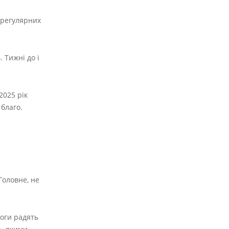
 регулярних
 Тижні до і
2025 рік
 благо.
Головне, не
логи радять