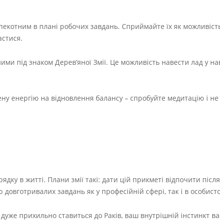
пекотним в плані робочих завдань. Сприймайте їх як можливіс
астися.
явними під знаком Дерев’яної Змії. Це можливість навести лад у 
ну енергію на відновлення балансу – спробуйте медитацію і не
ядку в житті. Плани змії такі: дати цій прикметі відпочити після
овготривалих завдань як у професійній сфері, так і в особисто
а дуже прихильно ставиться до Раків, ваш внутрішній інстинкт ва