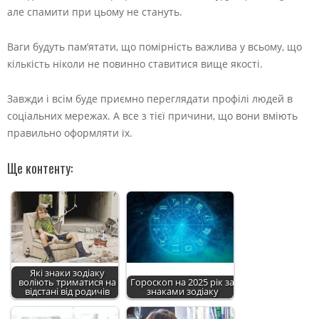
але спамити при цьому не стануть.
Ваги будуть пам’ятати, що помірність важлива у всьому, що
кількість ніколи не повинно ставитися вище якості.
Завжди і всім буде приємно переглядати профілі людей в
соціальних мережах. А все з тієї причини, що вони вміють
правильно оформляти їх.
Ще контенту:
Які знаки зодіаку
воліють триматися на
Гороскоп на 2025 рік за
відстані від родичів
знаками зодіаку