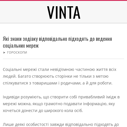
VINTA
Skip
to
content
Secondary
Navigation
Які знаки зодіаку відповідально підходять до ведення
Menu
соціальних мереж
➤
ГОРОСКОПИ
Соціальні мережі стали невід’ємною частиною життя всіх
людей. Багато створюють сторінки не тільки з метою
спілкуватися з товаришами і родичами, а й для роботи.
Індивіди розуміють, що створити собі привабливий імідж в
мережі можна, якщо грамотно подавати інформацію, яку
хочеться донести до широкого кола осіб.
Лише деякі особистості завжди відповідально підходять до