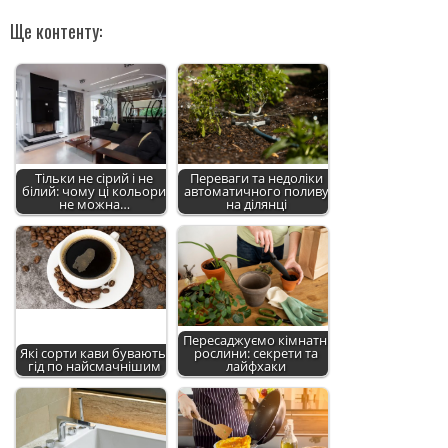
Ще контенту:
Тільки не сірий і не
Переваги та недоліки
білий: чому ці кольори
автоматичного поливу
не можна…
на ділянці
Пересаджуємо кімнатні
Які сорти кави бувають:
рослини: секрети та
гід по найсмачнішим
лайфхаки