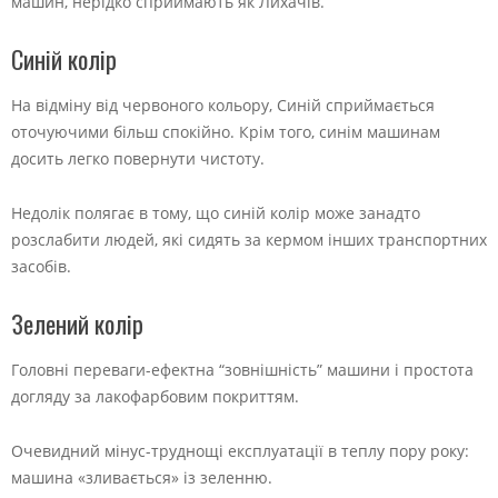
машин, нерідко сприймають як Лихачів.
Синій колір
На відміну від червоного кольору, Синій сприймається
оточуючими більш спокійно. Крім того, синім машинам
досить легко повернути чистоту.
Недолік полягає в тому, що синій колір може занадто
розслабити людей, які сидять за кермом інших транспортних
засобів.
Зелений колір
Головні переваги-ефектна “зовнішність” машини і простота
догляду за лакофарбовим покриттям.
Очевидний мінус-труднощі експлуатації в теплу пору року:
машина «зливається» із зеленню.