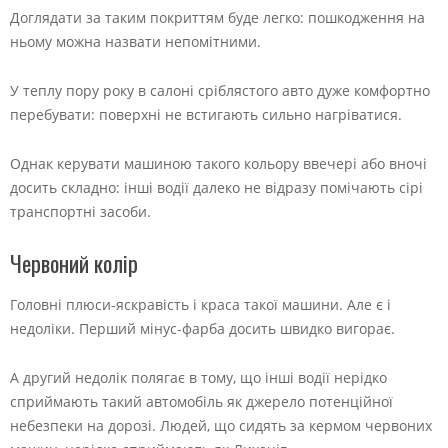
Доглядати за таким покриттям буде легко: пошкодження на
ньому можна назвати непомітними.
У теплу пору року в салоні сріблястого авто дуже комфортно
перебувати: поверхні не встигають сильно нагріватися.
Однак керувати машиною такого кольору ввечері або вночі
досить складно: інші водії далеко не відразу помічають сірі
транспортні засоби.
Червоний колір
Головні плюси-яскравість і краса такої машини. Але є і
недоліки. Перший мінус-фарба досить швидко вигорає.
А другий недолік полягає в тому, що інші водії нерідко
сприймають такий автомобіль як джерело потенційної
небезпеки на дорозі. Людей, що сидять за кермом червоних