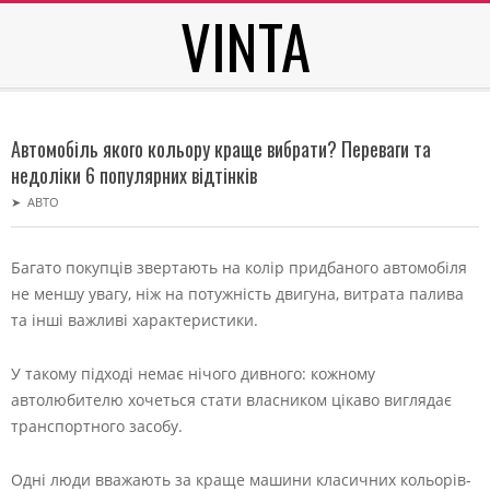
VINTA
Skip
to
content
Secondary
Navigation
Автомобіль якого кольору краще вибрати? Переваги та
Menu
недоліки 6 популярних відтінків
➤
АВТО
Багато покупців звертають на колір придбаного автомобіля
не меншу увагу, ніж на потужність двигуна, витрата палива
та інші важливі характеристики.
У такому підході немає нічого дивного: кожному
автолюбителю хочеться стати власником цікаво виглядає
транспортного засобу.
Одні люди вважають за краще машини класичних кольорів-