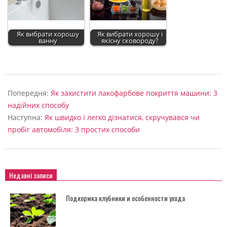
Як вибрати хорошу
Як вибрати хорошу і
ванну
якісну сковороду?
2022-
09-
Попередня:
Як захистити лакофарбове покриття машини: 3
04
надійних способу
Наступна:
Як швидко і легко дізнатися, скручувався чи
пробіг автомобіля: 3 простих способи
Недавні записи
Подкормка клубники и особенности ухода