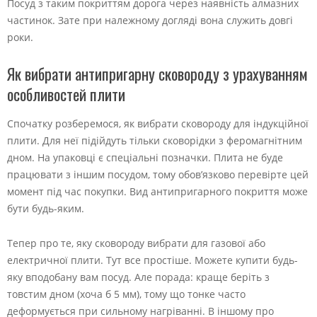
Посуд з таким покриттям дорога через наявність алмазних
частинок. Зате при належному догляді вона служить довгі
роки.
Як вибрати антипригарну сковороду з урахуванням
особливостей плити
Спочатку розберемося, як вибрати сковороду для індукційної
плити. Для неї підійдуть тільки сковорідки з феромагнітним
дном. На упаковці є спеціальні позначки. Плита не буде
працювати з іншим посудом, тому обов’язково перевірте цей
момент під час покупки. Вид антипригарного покриття може
бути будь-яким.
Тепер про те, яку сковороду вибрати для газової або
електричної плити. Тут все простіше. Можете купити будь-
яку вподобану вам посуд. Але порада: краще беріть з
товстим дном (хоча б 5 мм), тому що тонке часто
деформується при сильному нагріванні. В іншому про