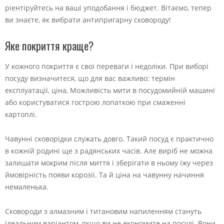
ріентіруйтесь на ваші уподобання і бюджет. Вітаємо, тепер
ви знаєте, як вибрати антипригарну сковороду!
Яке покриття краще?
У кожного покриття є свої переваги і недоліки. При виборі
посуду визначитеся, що для вас важливо: термін
експлуатації, ціна, Можливість мити в посудомийній машині
або користуватися гострою лопаткою при смаженні
картоплі.
Чавунні сковорідки служать довго. Такий посуд є практично
в кожній родині ще з радянських часів. Але виріб не можна
залишати мокрим після миття і зберігати в ньому їжу через
ймовірність появи корозії. Та й ціна на чавунну начиння
немаленька.
Сковороди з алмазним і титановим напиленням стануть
ідеальним варіантом, якщо ви не економите на посуді. Вони