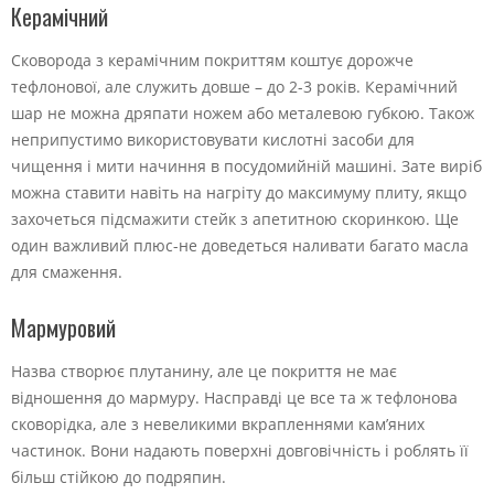
Керамічний
Сковорода з керамічним покриттям коштує дорожче
тефлонової, але служить довше – до 2-3 років. Керамічний
шар не можна дряпати ножем або металевою губкою. Також
неприпустимо використовувати кислотні засоби для
чищення і мити начиння в посудомийній машині. Зате виріб
можна ставити навіть на нагріту до максимуму плиту, якщо
захочеться підсмажити стейк з апетитною скоринкою. Ще
один важливий плюс-не доведеться наливати багато масла
для смаження.
Мармуровий
Назва створює плутанину, але це покриття не має
відношення до мармуру. Насправді це все та ж тефлонова
сковорідка, але з невеликими вкрапленнями кам’яних
частинок. Вони надають поверхні довговічність і роблять її
більш стійкою до подряпин.