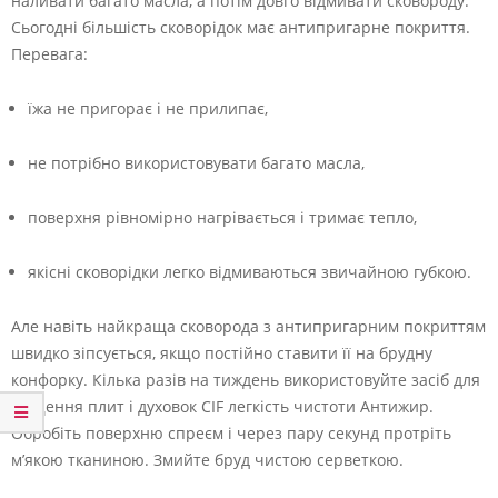
наливати багато масла, а потім довго відмивати сковороду.
Сьогодні більшість сковорідок має антипригарне покриття.
Перевага:
їжа не пригорає і не прилипає,
не потрібно використовувати багато масла,
поверхня рівномірно нагрівається і тримає тепло,
якісні сковорідки легко відмиваються звичайною губкою.
Але навіть найкраща сковорода з антипригарним покриттям
швидко зіпсується, якщо постійно ставити її на брудну
конфорку. Кілька разів на тиждень використовуйте засіб для
чищення плит і духовок CIF легкість чистоти Антижир.
Обробіть поверхню спреєм і через пару секунд протріть
м’якою тканиною. Змийте бруд чистою серветкою.