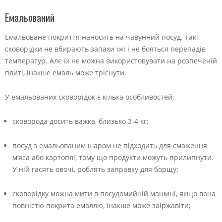
Емальований
Емальоване покриття наносять на чавунний посуд. Такі
сковорідки не вбирають запахи їжі і не бояться перепадів
температур. Але їх не можна використовувати на розпеченій
плиті, інакше емаль може тріснути.
У емальованих сковорідок є кілька особливостей:
сковорода досить важка, близько 3-4 кг;
посуд з емальованим шаром не підходить для смаження
м’яса або картоплі, тому що продукти можуть прилипнути.
У ній гасять овочі, роблять заправку для борщу;
сковорідку можна мити в посудомийній машині, якщо вона
повністю покрита емаллю, інакше може заіржавіти;