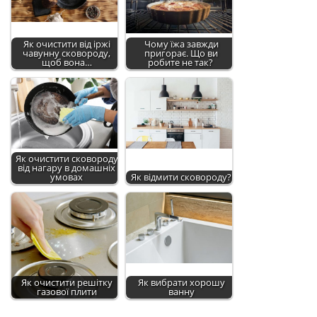
Як очистити від іржі
Чому їжа завжди
чавунну сковороду,
пригорає. Що ви
щоб вона…
робите не так?
Як очистити сковороду
від нагару в домашніх
умовах
Як відмити сковороду?
Як очистити решітку
Як вибрати хорошу
газової плити
ванну