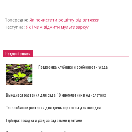
2024-
06-
Попередня:
Як почистити решітку від витяжки
05
Наступна:
Як і чим відмити мультиварку?
Недавні записи
Подкормка клубники и особенности ухода
Вьющиеся растения для сада: 10 многолетних и однолетних
Тенелюбивые растения для дачи: варианты для посадки
Гербера: посадка и уход за садовыми цветами