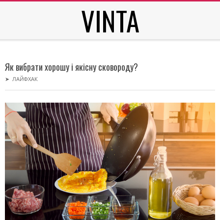
VINTA
Skip
to
content
Secondary
Navigation
Як вибрати хорошу і якісну сковороду?
Menu
➤
ЛАЙФХАК