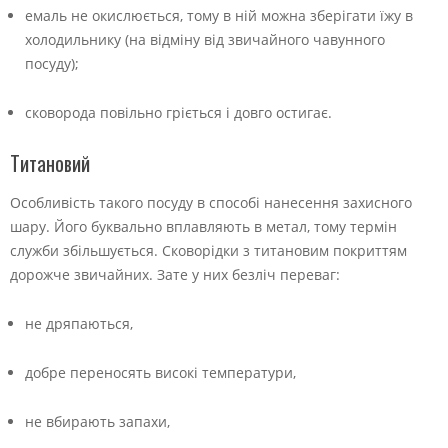
емаль не окислюється, тому в ній можна зберігати їжу в
холодильнику (на відміну від звичайного чавунного
посуду);
сковорода повільно гріється і довго остигає.
Титановий
Особливість такого посуду в способі нанесення захисного
шару. Його буквально вплавляють в метал, тому термін
служби збільшується. Сковорідки з титановим покриттям
дорожче звичайних. Зате у них безліч переваг:
не дряпаються,
добре переносять високі температури,
не вбирають запахи,