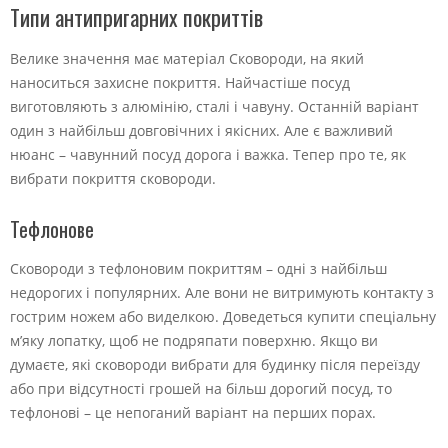
Типи антипригарних покриттів
Велике значення має матеріал Сковороди, на який
наноситься захисне покриття. Найчастіше посуд
виготовляють з алюмінію, сталі і чавуну. Останній варіант
один з найбільш довговічних і якісних. Але є важливий
нюанс – чавунний посуд дорога і важка. Тепер про те, як
вибрати покриття сковороди.
Тефлонове
Сковороди з тефлоновим покриттям – одні з найбільш
недорогих і популярних. Але вони не витримують контакту з
гострим ножем або виделкою. Доведеться купити спеціальну
м’яку лопатку, щоб не подряпати поверхню. Якщо ви
думаєте, які сковороди вибрати для будинку після переїзду
або при відсутності грошей на більш дорогий посуд, то
тефлонові – це непоганий варіант на перших порах.