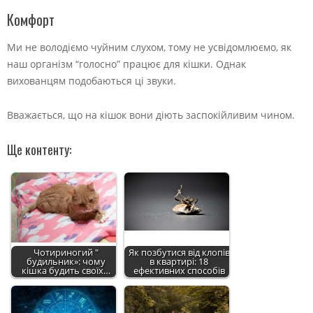
Комфорт
Ми не володіємо чуйним слухом, тому не усвідомлюємо, як
наш організм “голосно” працює для кішки. Однак
вихованцям подобаються ці звуки.
Вважається, що на кішок вони діють заспокійливим чином.
Ще контенту:
Чотириногий "
Як позбутися від клопів
будильник»: чому
в квартирі: 18
кішка будить своїх…
ефективних способів