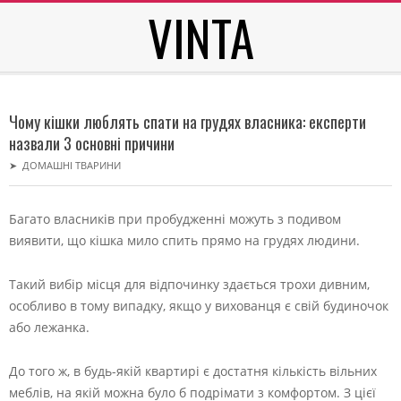
VINTA
Skip
to
content
Secondary
Navigation
Чому кішки люблять спати на грудях власника: експерти
Menu
назвали 3 основні причини
➤
ДОМАШНІ ТВАРИНИ
Багато власників при пробудженні можуть з подивом
виявити, що кішка мило спить прямо на грудях людини.
Такий вибір місця для відпочинку здається трохи дивним,
особливо в тому випадку, якщо у вихованця є свій будиночок
або лежанка.
До того ж, в будь-якій квартирі є достатня кількість вільних
меблів, на якій можна було б подрімати з комфортом. З цієї