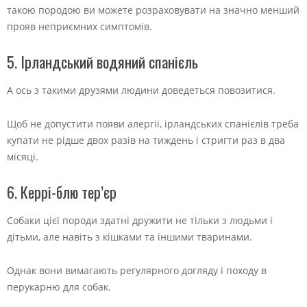
такою породою ви можете розраховувати на значно менший
прояв неприємних симптомів.
5. Ірландський водяний спанієль
А ось з такими друзями людини доведеться повозитися.
Щоб не допустити появи алергії, ірландських спанієлів треба
купати не рідше двох разів на тиждень і стригти раз в два
місяці.
6. Керрі-блю тер’єр
Собаки цієї породи здатні дружити не тільки з людьми і
дітьми, але навіть з кішками та іншими тваринами.
Однак вони вимагають регулярного догляду і походу в
перукарню для собак.