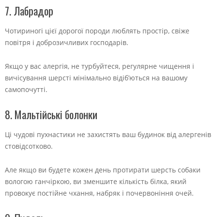
7. Лабрадор
Чотириногі цієї дорогої породи люблять простір, свіже
повітря і доброзичливих господарів.
Якщо у вас алергія, не турбуйтеся, регулярне чищення і
вичісування шерсті мінімально відіб’ються на вашому
самопочутті.
8. Мальтійські болонки
Ці чудові пухнастики не захистять ваш будинок від алергенів
стовідсотково.
Але якщо ви будете кожен день протирати шерсть собаки
вологою ганчіркою, ви зменшите кількість білка, який
провокує постійне чхання, набряк і почервоніння очей.