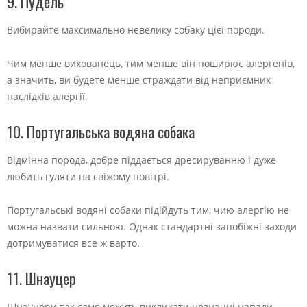
9. Пудель
Вибирайте максимально невелику собаку цієї породи.
Чим менше вихованець, тим менше він поширює алергенів,
а значить, ви будете менше страждати від неприємних
наслідків алергії.
10. Португальська водяна собака
Відмінна порода, добре піддається дресируванню і дуже
любить гуляти на свіжому повітрі.
Португальські водяні собаки підійдуть тим, чию алергію не
можна назвати сильною. Однак стандартні запобіжні заходи
дотримуватися все ж варто.
11. Шнауцер
Шнауцери так само можуть викликати незначні напади