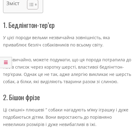
Зміст
1. Бедлінгтон-тер’єр
У цієї породи вельми незвичайна зовнішність, яка
приваблює безліч собаківників по всьому світу.
Ви, звичайно, можете подумати, що ця порода потрапила до
нас в список через коротку шерсті, властивої бедлінгтон-
тер’єрам. Однак це не так, адже алергію викликає не шерсть
собак, а білки, які виділяють тварини разом зі слиною.
2. Бішон фрізе
Ці смішні» плюшеві ” собаки нагадують м’яку іграшку і дуже
подобаються дітям. Вони виростають до порівняно
невеликих розмірів і дуже невибагливі в їжі.