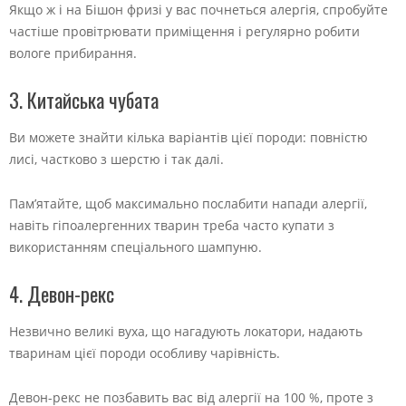
Якщо ж і на Бішон фризі у вас почнеться алергія, спробуйте
частіше провітрювати приміщення і регулярно робити
вологе прибирання.
3. Китайська чубата
Ви можете знайти кілька варіантів цієї породи: повністю
лисі, частково з шерстю і так далі.
Пам’ятайте, щоб максимально послабити напади алергії,
навіть гіпоалергенних тварин треба часто купати з
використанням спеціального шампуню.
4. Девон-рекс
Незвично великі вуха, що нагадують локатори, надають
тваринам цієї породи особливу чарівність.
Девон-рекс не позбавить вас від алергії на 100 %, проте з