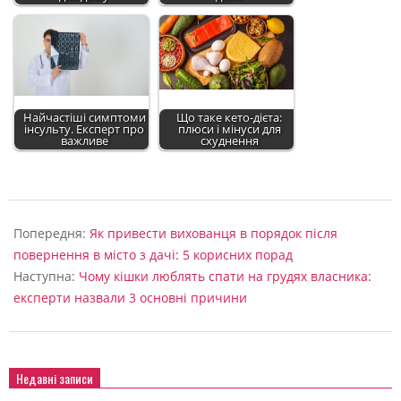
Найчастіші симптоми
Що таке кето-дієта:
інсульту. Експерт про
плюси і мінуси для
важливе
схуднення
2022-
09-
Попередня:
Як привести вихованця в порядок після
04
повернення в місто з дачі: 5 корисних порад
Наступна:
Чому кішки люблять спати на грудях власника:
експерти назвали 3 основні причини
Недавні записи