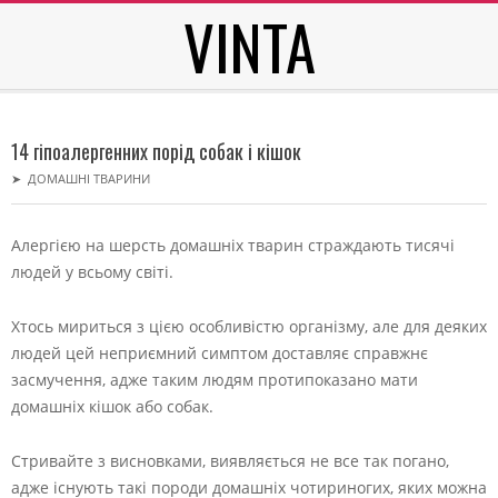
VINTA
Skip
to
content
Secondary
Navigation
14 гіпоалергенних порід собак і кішок
Menu
➤
ДОМАШНІ ТВАРИНИ
Алергією на шерсть домашніх тварин страждають тисячі
людей у всьому світі.
Хтось мириться з цією особливістю організму, але для деяких
людей цей неприємний симптом доставляє справжнє
засмучення, адже таким людям протипоказано мати
домашніх кішок або собак.
Стривайте з висновками, виявляється не все так погано,
адже існують такі породи домашніх чотириногих, яких можна