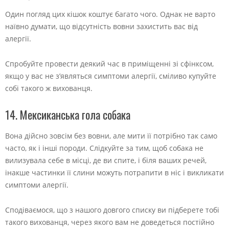
Один погляд цих кішок коштує багато чого. Однак не варто
наївно думати, що відсутність вовни захистить вас від
алергії.
Спробуйте провести деякий час в приміщенні зі сфінксом,
якщо у вас не з’являться симптоми алергії, сміливо купуйте
собі такого ж вихованця.
14. Мексиканська гола собака
Вона дійсно зовсім без вовни, але мити її потрібно так само
часто, як і інші породи. Слідкуйте за тим, щоб собака не
вилизувала себе в місці, де ви спите, і біля ваших речей,
інакше частинки її слини можуть потрапити в ніс і викликати
симптоми алергії.
Сподіваємося, що з нашого довгого списку ви підберете тобі
такого вихованця, через якого вам не доведеться постійно