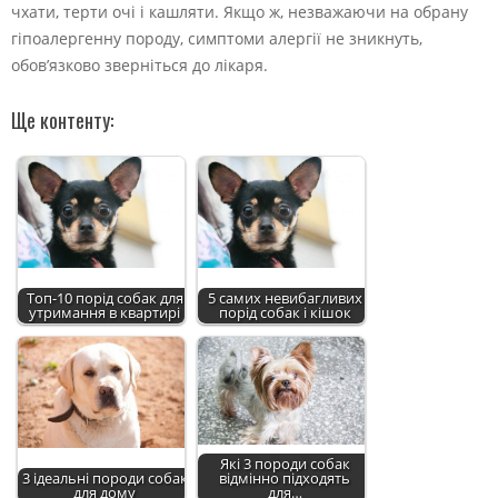
чхати, терти очі і кашляти. Якщо ж, незважаючи на обрану
гіпоалергенну породу, симптоми алергії не зникнуть,
обов’язково зверніться до лікаря.
Ще контенту:
Топ-10 порід собак для
5 самих невибагливих
утримання в квартирі
порід собак і кішок
Які 3 породи собак
3 ідеальні породи собак
відмінно підходять
для дому
для…