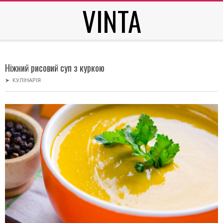
VINTA
Skip
to
content
Secondary
Navigation
Ніжний рисовий суп з куркою
Menu
➤
КУЛІНАРІЯ