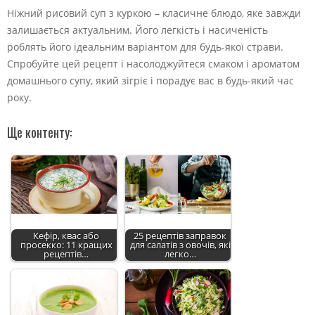
Ніжний рисовий суп з куркою – класичне блюдо, яке завжди
залишається актуальним. Його легкість і насиченість
роблять його ідеальним варіантом для будь-якої страви.
Спробуйте цей рецепт і насолоджуйтеся смаком і ароматом
домашнього супу, який зігріє і порадує вас в будь-який час
року.
Ще контенту:
Кефір, квас або
25 рецептів заправок
просекко: 11 кращих
для салатів з овочів, які
рецептів…
легко…