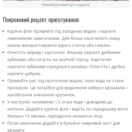
Ніжний рисовий суп з куркою
Покроковий рецепт приготування:
Куряче філе промийте під холодною водою і наріжте
невеликими шматочками. Для більш насиченого смаку
можна використовувати курячі стегна або гомілки.
Очистіть моркву і картоплю. Моркву наріжте дрібними
кубиками або натріть на крупній тертці. Картоплю
нарізати кубиками середнього розміру. Очистіть і дрібно
наріжте цибулю.
Промийте рис під проточною водою, поки вода не стане
прозорою. Це потрібно для видалення зайвого крохмалю і
запобігання злипанню крупинок.
У каструлю наливаємо 1,5 літра води і доводимо до
кипіння. Додайте куряче філе і варіть на середньому вогні
близько 15 хвилин, періодично знімаючи піну.
Після закипання додайте в бульйон лавровий лист для
аромату.