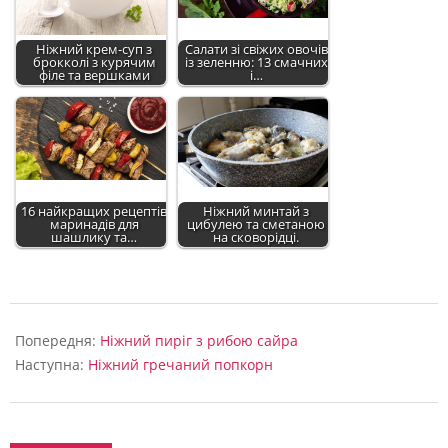
Ніжний крем-суп з
Салати зі свіжих овочів
брокколі з курячим
із зеленню: 13 смачних
філе та вершками
і…
16 найкращих рецептів
Ніжний минтай з
маринадів для
цибулею та сметаною
шашлику та…
на сковорідці.
2024-
10-
Попередня:
Ніжний пиріг з рибою сайра
28
Наступна:
Ніжний гречаний попкорн