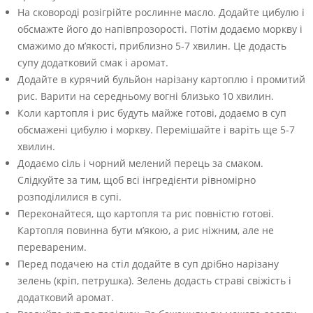
На сковороді розігрійте рослинне масло. Додайте цибулю і
обсмажте його до напівпрозорості. Потім додаємо моркву і
смажимо до м’якості, приблизно 5-7 хвилин. Це додасть
супу додатковий смак і аромат.
Додайте в курячий бульйон нарізану картоплю і промитий
рис. Варити на середньому вогні близько 10 хвилин.
Коли картопля і рис будуть майже готові, додаємо в суп
обсмажені цибулю і моркву. Перемішайте і варіть ще 5-7
хвилин.
Додаємо сіль і чорний мелений перець за смаком.
Слідкуйте за тим, щоб всі інгредієнти рівномірно
розподілилися в супі.
Переконайтеся, що картопля та рис повністю готові.
Картопля повинна бути м’якою, а рис ніжним, але не
перевареним.
Перед подачею на стіл додайте в суп дрібно нарізану
зелень (кріп, петрушка). Зелень додасть страві свіжість і
додатковий аромат.