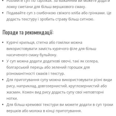
Розлийте суп по тарілках. За бажанням ви можете додати
ложку сметани для більш вершкового смаку.
Подавайте суп з скибочкою свіжого хліба або грінками. Це
додасть текстуру і зробить страву більш ситною.
Поради та рекомендації:
Курячі крильця, стегна або гомілки можна
використовувати замість курячого філе для більш
насиченого смаку бульйону.
У суп можна додати додаткові овочі, такі як селера,
болгарський перець або зелений горошок для
різноманітності смаків і текстур.
Для приготування супу можна використовувати різні види
рису, наприклад, довгозернистий, круглозернистий або
жасмин. Кожен вид рису додасть супу свої неповторні
нотки.
Для більш кремової текстури ви можете додати в суп трохи
вершків або молока в кінці приготування.