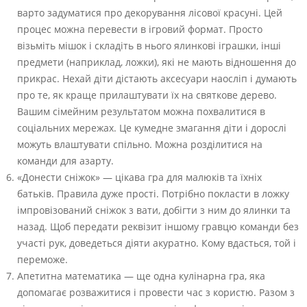
варто задуматися про декорування лісової красуні. Цей
процес можна перевести в ігровий формат. Просто
візьміть мішок і складіть в нього ялинкові іграшки, інші
предмети (наприклад, ложки), які не мають відношення до
прикрас. Нехай діти дістають аксесуари наосліп і думають
про те, як краще прилаштувати їх на святкове дерево.
Вашим сімейним результатом можна похвалитися в
соціальних мережах. Це кумедне змагання діти і дорослі
можуть влаштувати спільно. Можна розділитися на
команди для азарту.
«Донести сніжок» — цікава гра для малюків та їхніх
батьків. Правила дуже прості. Потрібно покласти в ложку
імпровізований сніжок з вати, добігти з ним до ялинки та
назад. Щоб передати реквізит іншому гравцю команди без
участі рук, доведеться діяти акуратно. Кому вдасться, той і
переможе.
Апетитна математика — ще одна кулінарна гра, яка
допомагає розважитися і провести час з користю. Разом з