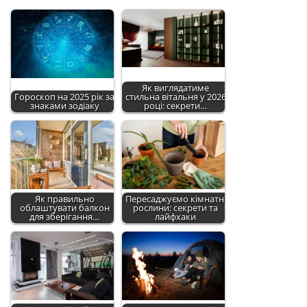
Як виглядатиме
Гороскоп на 2025 рік за
стильна вітальня у 2026
знаками зодіаку
році: секрети…
Як правильно
Пересаджуємо кімнатні
облаштувати балкон
рослини: секрети та
для зберігання…
лайфхаки