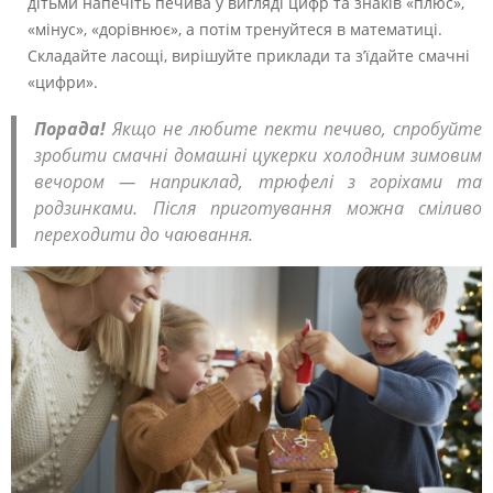
дітьми напечіть печива у вигляді цифр та знаків «плюс»,
«мінус», «дорівнює», а потім тренуйтеся в математиці.
Складайте ласощі, вирішуйте приклади та з’їдайте смачні
«цифри».
Порада!
Якщо не любите пекти печиво, спробуйте
зробити смачні домашні цукерки холодним зимовим
вечором — наприклад, трюфелі з горіхами та
родзинками. Після приготування можна сміливо
переходити до чаювання.