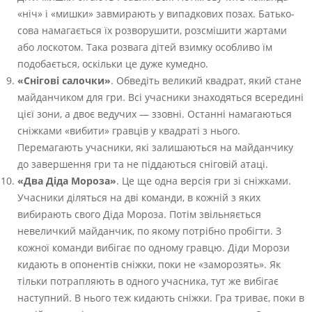
«ніч» і «мишки» завмирають у випадкових позах. Батько-
сова намагається їх розворушити, розсмішити жартами
або лоскотом. Така розвага дітей взимку особливо їм
подобається, оскільки це дуже кумедно.
«Снігові салочки»
. Обведіть великий квадрат, який стане
майданчиком для гри. Всі учасники знаходяться всередині
цієї зони, а двоє ведучих — ззовні. Останні намагаються
сніжками «вибити» гравців у квадраті з нього.
Перемагають учасники, які залишаються на майданчику
до завершення гри та не піддаються сніговій атаці.
«Два Діда Мороза»
. Це ще одна версія гри зі сніжками.
Учасники діляться на дві команди, в кожній з яких
вибирають свого Діда Мороза. Потім звільняється
невеличкий майданчик, по якому потрібно пробігти. З
кожної команди вибігає по одному гравцю. Діди Морози
кидають в опонентів сніжки, поки не «заморозять». Як
тільки потрапляють в одного учасника, тут же вибігає
наступний. В нього теж кидають сніжки. Гра триває, поки в