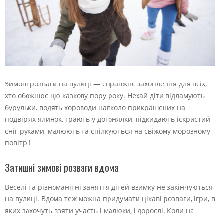
Зимові розваги на вулиці — справжнє захоплення для всіх,
хто обожнює цю казкову пору року. Нехай діти відламують
бурульки, водять хороводи навколо прикрашених на
подвір’ях ялинок, грають у догонялки, підкидають іскристий
сніг руками, малюють та спілкуються на свіжому морозному
повітрі!
Затишні зимові розваги вдома
Веселі та різноманітні заняття дітей взимку не закінчуються
на вулиці. Вдома теж можна придумати цікаві розваги, ігри, в
яких захочуть взяти участь і малюки, і дорослі. Коли на