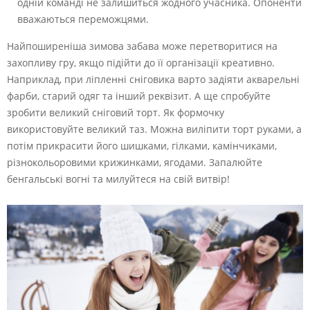
одній команді не залишиться жодного учасника. Опоненти
вважаються переможцями.
Найпоширеніша зимова забава може перетворитися на
захопливу гру, якщо підійти до її організації креативно.
Наприклад, при ліпленні сніговика варто задіяти акварельні
фарби, старий одяг та інший реквізит. А ще спробуйте
зробити великий сніговий торт. Як формочку
використовуйте великий таз. Можна виліпити торт руками, а
потім прикрасити його шишками, гілками, камінчиками,
різнокольоровими крижинками, ягодами. Запалюйте
бенгальські вогні та милуйтеся на свій витвір!