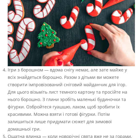
Ігри з борошном — вдома снігу немає, але зате майже у
всіх знайдеться борошно. Разом з дітьми ви можете
створити імпровізований сніговий майданчик для ігор.
Для цього візьміть лист темного картону та просійте на
нього борошно. З глини зробіть маленькі будиночки та
фігурки. Озбройтеся гуашшю, лаком, щоб зробити їх
красивими. Можна взяти і готові фігурки. Потім
залишиться лише придумати сюжет для зимової
домашньої гри.
Ошатна ялинка — коли новорічні свята вже не за горами,