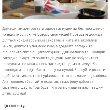
Домашні зимові розваги здаються нудними без прогулянок
та відсутності снігу? Всьому своє місце! Проводьте досліди,
діліться кондитерськими секретами, читайте захопливі
книги, дивіться улюблене кіно, відгадуйте загадки та
пізнавайте світ з енциклопедіями. Для малюків та школярів
завжди знайдеться заняття до душі. Але не забувайте їх
чергувати. Не можна весь час сидіти вдома взимку або
проводити занадто багато часу на вулиці. Чергуйте розваги,
щоб не втомлюватися і урізноманітнити захопливе дозвілля.
Але головне, зберігайте позитив, атмосферу добра та
сімейного щастя. Тоді будь-які ігри припадуть вам і вашим
дітям до душі!
Ще контенту: