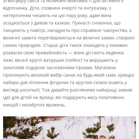
атмосферу свята та безмежні можливості для активного
відпочинку. Діти, сповнені енергії та ентузіазму, з
нетерпінням чекають на цю пору року, адже вона
асоціюється з дивом та казкою. Пухнасті сніжинки, що
танцюють у повітрі, нагадують про справжнє чаклунство, а
величні замети перетворюються на величні замки, створені
самою природою. Старші діти також знаходять у зимових
розвагах свою привабливість — вони дістають ледянки,
лижі, веселі круглі ватрушки (тюбінг) та вирушають у
захопливі подорожі засніженими гірками. Магазини
пропонують великий вибір санок на будь-який смак, кумедні
набори для ліплення фігурних та круглих сніжок (навіть у
вигляді рогатки!). Тож давайте розглянемо найкращі зимові
ідеї для дітей на вулиці, які подарують масу позитивних
емоцій і незабутніх вражень.