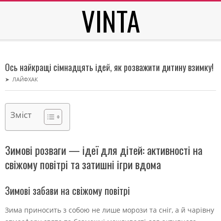
VINTA
Skip
to
content
Secondary
Navigation
Ось найкращі сімнадцять ідей, як розважити дитину взимку!
Menu
➤
ЛАЙФХАК
Зміст
Зимові розваги — ідеї для дітей: активності на
свіжому повітрі та затишні ігри вдома
Зимові забави на свіжому повітрі
Зима приносить з собою не лише морози та сніг, а й чарівну