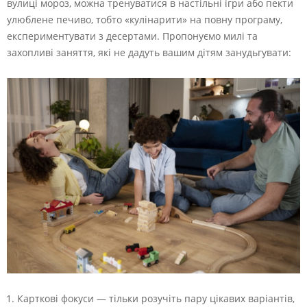
вулиці мороз, можна тренуватися в настільні ігри або пекти
улюблене печиво, тобто «кулінарити» на повну програму,
експериментувати з десертами. Пропонуємо милі та
захопливі заняття, які не дадуть вашим дітям занудьгувати:
Карткові фокуси — тільки розучіть пару цікавих варіантів,