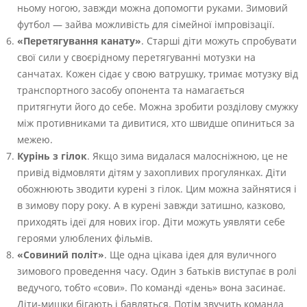
ньому ногою, завжди можна допомогти руками. Зимовий
футбол — зайва можливість для сімейної імпровізації.
«Перетягування канату»
. Старші діти можуть спробувати
свої сили у своєрідному перетягуванні мотузки на
санчатах. Кожен сідає у свою ватрушку, тримає мотузку від
транспортного засобу опонента та намагається
притягнути його до себе. Можна зробити розділову смужку
між противниками та дивитися, хто швидше опиниться за
межею.
Курінь з гілок
. Якщо зима видалася малосніжною, це не
привід відмовляти дітям у захопливих прогулянках. Діти
обожнюють зводити курені з гілок. Цим можна зайнятися і
в зимову пору року. А в курені завжди затишно, казково,
приходять ідеї для нових ігор. Діти можуть уявляти себе
героями улюблених фільмів.
«Совиний політ»
. Ще одна цікава ідея для вуличного
зимового проведення часу. Один з батьків виступає в ролі
ведучого, тобто «сови». По команді «день» вона засинає.
Діти-мишки бігають і бавляться. Потім звучить команда