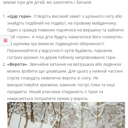
зимові ігри для дітей, які захоплять і батьків:
«Цар гори»
. Створіть високий замет з щільного снігу або
знайдіть подібний на подвір’ї, на ігровому майданчику.
Один з гравців повинен піднятися на вершину та зайняти
свій «трон». А інші діти будуть намагатися його «скинути».
Ця рухлива гра вимагає підвищеної обережності.
Переконайтеся у відсутності кутів будівель, парканів,
гострих крижин та дерев поблизу імпровізованої гори.
«Ворота»
. Звичайне катання на ватрушках або ледянках
можна зробити ще цікавішим. Для цього у нижній частині
спуску спорудіть невеличкі ворота зі снігу. Не
використовуйте крижини, каміння, гострі гілки та інші
предмети. Нехай учасники з’їжджають з гірки та
намагаються потрапити прямо у ворота.