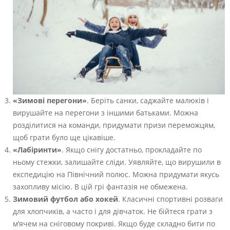
«Зимові перегони»
. Беріть санки, саджайте малюків і
вирушайте на перегони з іншими батьками. Можна
розділитися на команди, придумати призи переможцям,
щоб грати було ще цікавіше.
«Лабіринти»
. Якщо снігу достатньо, прокладайте по
ньому стежки, залишайте сліди. Уявляйте, що вирушили в
експедицію на Північний полюс. Можна придумати якусь
захопливу місію. В цій грі фантазія не обмежена.
Зимовий футбол або хокей
. Класичні спортивні розваги
для хлопчиків, а часто і для дівчаток. Не бійтеся грати з
м’ячем на сніговому покриві. Якщо буде складно бити по