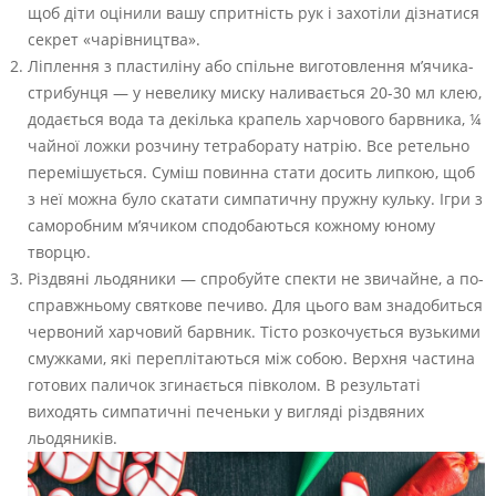
щоб діти оцінили вашу спритність рук і захотіли дізнатися
секрет «чарівництва».
Ліплення з пластиліну або спільне виготовлення м’ячика-
стрибунця — у невелику миску наливається 20-30 мл клею,
додається вода та декілька крапель харчового барвника, ¼
чайної ложки розчину тетраборату натрію. Все ретельно
перемішується. Суміш повинна стати досить липкою, щоб
з неї можна було скатати симпатичну пружну кульку. Ігри з
саморобним м’ячиком сподобаються кожному юному
творцю.
Різдвяні льодяники — спробуйте спекти не звичайне, а по-
справжньому святкове печиво. Для цього вам знадобиться
червоний харчовий барвник. Тісто розкочується вузькими
смужками, які переплітаються між собою. Верхня частина
готових паличок згинається півколом. В результаті
виходять симпатичні печеньки у вигляді різдвяних
льодяників.