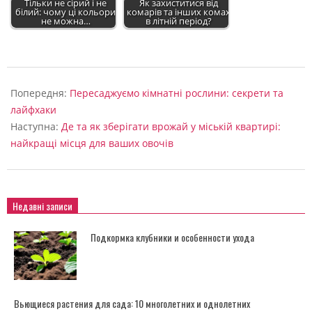
Тільки не сірий і не
Як захиститися від
білий: чому ці кольори
комарів та інших комах
не можна…
в літній період?
2025-
02-
Попередня:
Пересаджуємо кімнатні рослини: секрети та
17
лайфхаки
Наступна:
Де та як зберігати врожай у міській квартирі:
найкращі місця для ваших овочів
Недавні записи
Подкормка клубники и особенности ухода
Вьющиеся растения для сада: 10 многолетних и однолетних