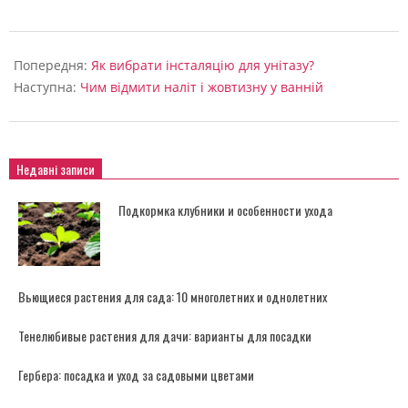
2024-
06-
Попередня:
Як вибрати інсталяцію для унітазу?
05
Наступна:
Чим відмити наліт і жовтизну у ванній
Недавні записи
Подкормка клубники и особенности ухода
Вьющиеся растения для сада: 10 многолетних и однолетних
Тенелюбивые растения для дачи: варианты для посадки
Гербера: посадка и уход за садовыми цветами