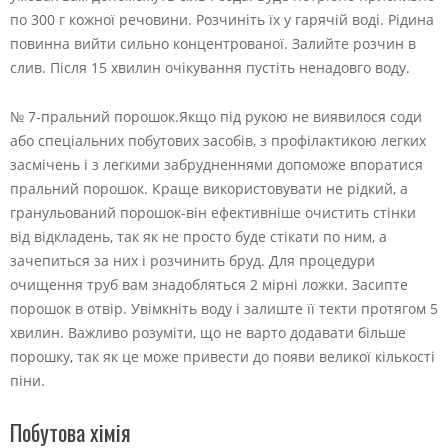
по 300 г кожної речовини. Розчиніть їх у гарячій воді. Рідина
повинна вийти сильно концентрованої. Залийте розчин в
слив. Після 15 хвилин очікування пустіть ненадовго воду.
№ 7-пральний порошок.Якщо під рукою не виявилося соди
або спеціальних побутових засобів, з профілактикою легких
засмічень і з легкими забрудненнями допоможе впоратися
пральний порошок. Краще використовувати не рідкий, а
гранульований порошок-він ефективніше очистить стінки
від відкладень, так як не просто буде стікати по ним, а
зачепиться за них і розчинить бруд. Для процедури
очищення труб вам знадобляться 2 мірні ложки. Засипте
порошок в отвір. Увімкніть воду і залиште її текти протягом 5
хвилин. Важливо розуміти, що не варто додавати більше
порошку, так як це може привести до появи великої кількості
піни.
Побутова хімія