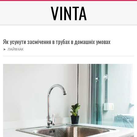
VINTA
Skip
to
content
Secondary
Navigation
Як усунути засмічення в трубах в домашніх умовах
Menu
➤
ЛАЙФХАК