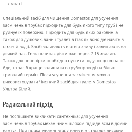
кімнаті.
Спеціальний засіб для чищення Domestos для усунення
засмічень в трубах підходить для будь-якого типу труб і не
руйнує їх поверхню. Підходить для будь-яких раковин, а
також для душових, ванн і туалетів (так як воно діє навіть в
стоячій воді). Засіб заливають в отвір зливу і залишають на
деякий час. Гель починає діяти вже через 7 15 хвилин.
Також для перевірки необхідно пустити воду: якщо вона не
йде, то засіб краще залишити в трубопроводі на більш
тривалий термін. Після усунення засмічення можна
використовувати Чистячий засіб для туалету Domestos
Ультра Білий.
Радикальний підхід
Не поспішайте викликати сантехніка: для усунення
засмічень в трубах механічним шляхом підійде всім відомий
вантуз. При прокачуванні вгору-вниз він створює високий