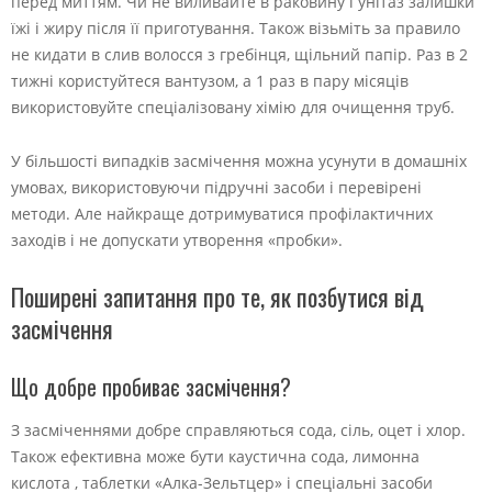
перед миттям. Чи не виливайте в раковину і унітаз залишки
їжі і жиру після її приготування. Також візьміть за правило
не кидати в слив волосся з гребінця, щільний папір. Раз в 2
тижні користуйтеся вантузом, а 1 раз в пару місяців
використовуйте спеціалізовану хімію для очищення труб.
У більшості випадків засмічення можна усунути в домашніх
умовах, використовуючи підручні засоби і перевірені
методи. Але найкраще дотримуватися профілактичних
заходів і не допускати утворення «пробки».
Поширені запитання про те, як позбутися від
засмічення
Що добре пробиває засмічення?
З засміченнями добре справляються сода, сіль, оцет і хлор.
Також ефективна може бути каустична сода, лимонна
кислота , таблетки «Алка-Зельтцер» і спеціальні засоби