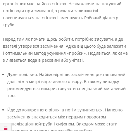
органічних мас на його стінках. Незважаючи на потужний
потік води при змиванні, з роками залишки їжі
накопичуються на стінках і зменшують Робочий діаметр
труби.
Перед тим як почати щось робити, потрібно з’ясувати, а де
взагалі утворився засмічення. Адже від цього буде залежати
і оптимальний метод усунення «пробки». Подивіться, як саме
з ливається вода в раковині або унітазі.
Дуже повільно. Найімовірніше, засмічення розташований
далі, ніж в метрі від зливного отвору. В такому випадку
рекомендується використовувати спеціальний металевий
трос.
Йде до конкретного рівня, а потім зупиняється. Напевно
засмічення знаходиться між першим поворотом
каналізаціоннойтруби і сифоном. Виходом може стати
використання народних засобів «пробки».