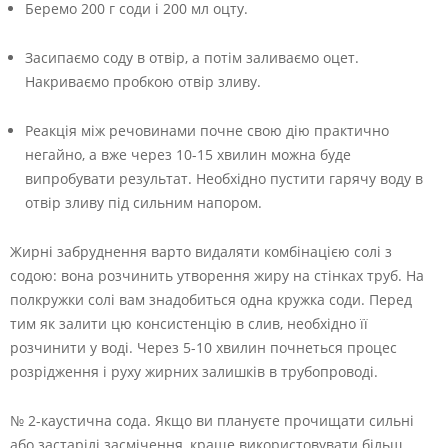
Беремо 200 г соди і 200 мл оцту.
Засипаємо соду в отвір, а потім заливаємо оцет.
Накриваємо пробкою отвір зливу.
Реакція між речовинами почне свою дію практично
негайно, а вже через 10-15 хвилин можна буде
випробувати результат. Необхідно пустити гарячу воду в
отвір зливу під сильним напором.
Жирні забруднення варто видаляти комбінацією солі з
содою: вона розчинить утворення жиру на стінках труб. На
полкружки солі вам знадобиться одна кружка соди. Перед
тим як залити цю консистенцію в слив, необхідно її
розчинити у воді. Через 5-10 хвилин почнеться процес
розрідження і руху жирних залишків в трубопроводі.
№ 2-каустична сода. Якщо ви плануєте прочищати сильні
або застарілі засмічення, краще використовувати більш