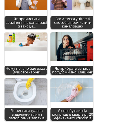
Як прочистити
Засмітився унітаз: 6
засмічення в каналізації
способів прочистити
(і заходи…
каналізацію
Чому погано йде вода з
Як прибрати запах з
душової кабіни
посудомийної машини
Як чистити туалет:
Як позбутися від
видалення плям і
мокриць в квартирі: 20
запобігання запахів
ефективних способів