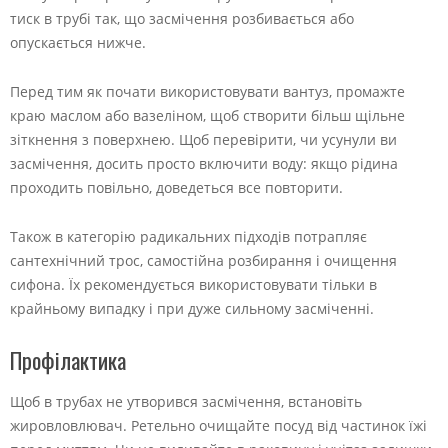
тиск в трубі так, що засмічення розбивається або
опускається нижче.
Перед тим як почати використовувати вантуз, промажте
краю маслом або вазеліном, щоб створити більш щільне
зіткнення з поверхнею. Щоб перевірити, чи усунули ви
засмічення, досить просто включити воду: якщо рідина
проходить повільно, доведеться все повторити.
Також в категорію радикальних підходів потрапляє
сантехнічний трос, самостійна розбирання і очищення
сифона. Їх рекомендується використовувати тільки в
крайньому випадку і при дуже сильному засміченні.
Профілактика
Щоб в трубах не утворився засмічення, встановіть
жировловлювач. Ретельно очищайте посуд від частинок їжі