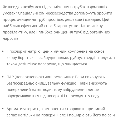
Як швидко позбутися від засмічення в трубах в домашніх
умовах? Спеціальні хіміческіесредства допоможуть зробити
процес очищення труб простіше, дешевше і швидше. Цей
найбільш ефективний спосіб гарантує не тільки якісну
профілактику, але і глибоке очищення труб від органічних
наростів.
Гіпохлорит натрію: цей хімічний компонент на основі
хлору бореться із забрудненнями, руйнує тверді сполуки, а
також дезінфікує поверхню, що очищається.
ПАР (поверхнево-активні речовини): Пави виконують
безпосередньо очищувальну функцію. Пави знижують
поверхневий натяг води, тому забруднення легше
відокремлюються від поверхні і переходять у воду.
Ароматизатори: ці компоненти створюють приємний
запах не тільки на поверхні, але і поширюють його по всій