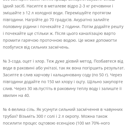
їдкий засіб. Насипте в металеве відро 2-3 кг речовини і
змішайте з 12 л холодної води. Перемішуйте протягом
півгодини. Нагрійте до 70 градусів. Акуратно залийте
половину рідини і почекайте 2 години. Потім додайте решту
і почекайте ще стільки ж. Після цього каналізацію варто
промити гарячою проточною водою. Це може допомогти
позбутися від сильних засмічень.
№ 3-сода, оцет і хлор. Теж дуже дієвий метод. Позбавтеся від
води в раковині або унітазі, так як вона погіршить результат.
Засипте в слив харчову і кальциновану соду (по 50 г). Через
півгодини додайте по 150 мл хлору і оцту. Щільно закупорте
слив. Через 30 хв.пустіть в раковину теплу воду і залиште її
хвилин на 40.
№ 4-велика сіль. Як усунути сильний засмічення в чавунних
трубах? Візьміть 300 г солі і 2 л окропу. Можна також
посилити процес оцтовою есенцією (100 мл 70%-ного