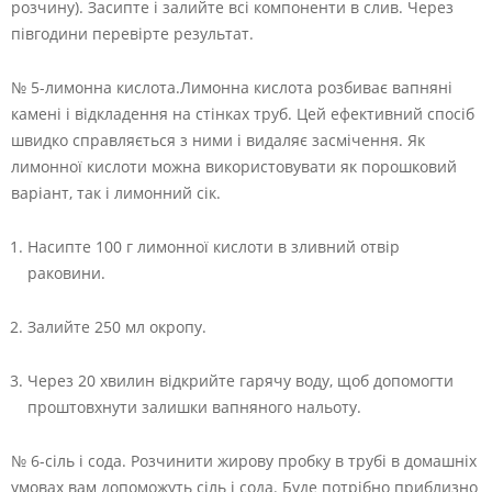
розчину). Засипте і залийте всі компоненти в слив. Через
півгодини перевірте результат.
№ 5-лимонна кислота.Лимонна кислота розбиває вапняні
камені і відкладення на стінках труб. Цей ефективний спосіб
швидко справляється з ними і видаляє засмічення. Як
лимонної кислоти можна використовувати як порошковий
варіант, так і лимонний сік.
Насипте 100 г лимонної кислоти в зливний отвір
раковини.
Залийте 250 мл окропу.
Через 20 хвилин відкрийте гарячу воду, щоб допомогти
проштовхнути залишки вапняного нальоту.
№ 6-сіль і сода. Розчинити жирову пробку в трубі в домашніх
умовах вам допоможуть сіль і сода. Буде потрібно приблизно