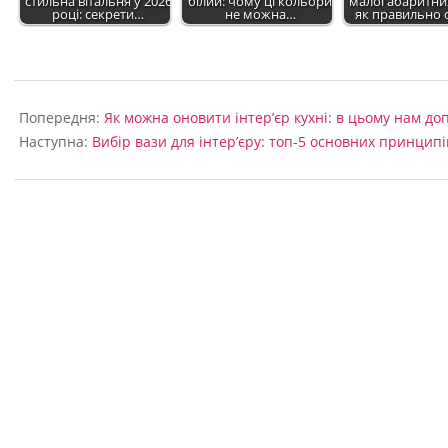
стильна вітальня у 2026
білий: чому ці кольори
малогабаритних
році: секрети…
не можна…
як правильно 
2022-
09-
Попередня:
Як можна оновити інтер’єр кухні: в цьому нам д
04
Наступна:
Вибір вази для інтер’єру: топ-5 основних принципі