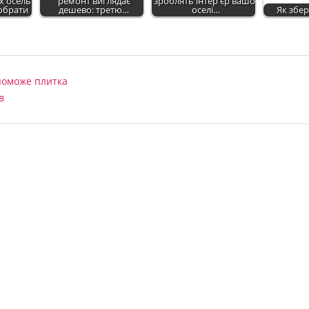
 осель:
ремонт виглядає
зроблять інтер'єр вашої
обрати
дешево: третю…
оселі…
Як збер
опоможе плитка
в