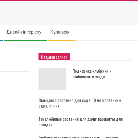
Дизайн інтер’єру
Кулінарія
Недавні записи
Подкормка клубники и
особенности ухода
Вьющиеся растения для сада: 10 многолетних и
однолетних
Тенелюбивые растения для дачи: варианты для
посадки
Гербера: посадка и уход за садовыми цветами