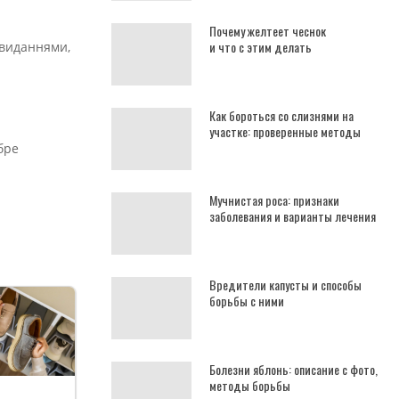
Почему желтеет чеснок
и что с этим делать
 виданнями,
Как бороться со слизнями на
участке: проверенные методы
бре
Мучнистая роса: признаки
заболевания и варианты лечения
Вредители капусты и способы
борьбы с ними
Болезни яблонь: описание с фото,
методы борьбы