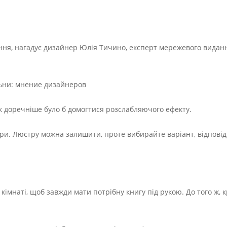
ення, нагадує дизайнер Юлія Тичино, експерт мережевого видан
як доречніше було б домогтися розслабляючого ефекту.
ери. Люстру можна залишити, проте вибирайте варіант, відпові
кімнаті, щоб завжди мати потрібну книгу під рукою. До того ж, 