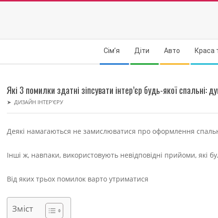
Skip
to
content
Secondary
Сім’я
Діти
Авто
Краса 
Navigation
Menu
Які 3 помилки здатні зіпсувати інтер’єр будь-якої спальні: д
➤
ДИЗАЙН ІНТЕР'ЄРУ
Деякі намагаються не замислюватися про оформлення спальні,
Інші ж, навпаки, використовують невідповідні прийоми, які б
Від яких трьох помилок варто утриматися
Зміст