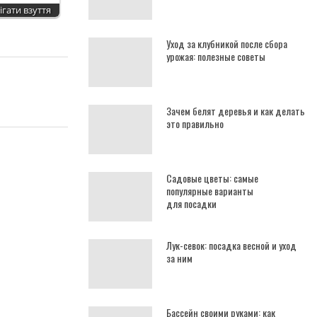
ігати взуття
Уход за клубникой после сбора
урожая: полезные советы
Зачем белят деревья и как делать
это правильно
Садовые цветы: самые
популярные варианты
для посадки
Лук-севок: посадка весной и уход
за ним
Бассейн своими руками: как