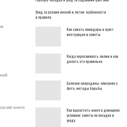
Уход за розами весной и летом: особенности
и правила
ня
Как сажать помидоры в грунт:
инструкция и советы
Когда пересаживать лилии и как
делать это правильно
дний
Болезни смородины: описание с
фото, методы борьбы
красиві книги
Как вырастить манго в домашних
условиях: советы по посадке и
уходу