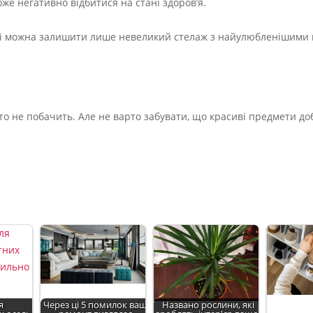
же негативно відбитися на стані здоров’я.
ні можна залишити лише невеликий стелаж з найулюбленішими
о не побачить. Але не варто забувати, що красиві предмети до
я
Через ці 5 помилок ваш
Названо рослини, які