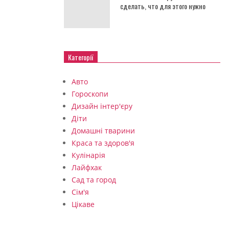
сделать, что для этого нужно
Категорії
Авто
Гороскопи
Дизайн інтер'єру
Діти
Домашні тварини
Краса та здоров'я
Кулінарія
Лайфхак
Сад та город
Сім'я
Цікаве