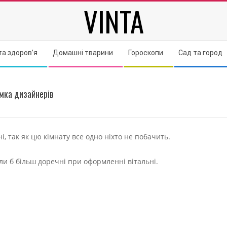
VINTA
та здоров’я
Домашні тварини
Гороскопи
Сад та город
умка дизайнерів
 так як цю кімнату все одно ніхто не побачить.
ули б більш доречні при оформленні вітальні.