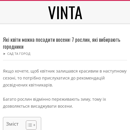
VINTA
Skip
to
content
Secondary
Navigation
Які квіти можна посадити восени: 7 рослин, які вибирають
Menu
городники
➤
САД ТА ГОРОД
Якщо хочете, щоб квітник залишався красивим в наступному
сезоні, то потрібно прислухатися до рекомендацій
досвідчених квітникарів.
Багато рослин відмінно переживають зиму, тому їх
дозволяється висаджувати восени.
Зміст