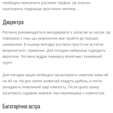
необхідно присипати рослини торфом. Це значно
прискорить подальше зростання люпину.
Дицентра
Рослина рекомендується висаджувати з запасом за часом. Це
пов’язано з тим, що укорінення має пройти до перших
заморозків. В іншому випадку рослина просто не встигне
вкоренитися і замерзне. Для посадки найкраще підходить
вересень. Рослина віддає перевагу вологому і поживний
грунт.
Для посадки кущів необхідно організувати невеликі ямки 40
на 40 см. На дно лунки зазвичай кладуть щебінь, а потім
укладають невеликий шар компосту. Після цього лунку
засипають садовою землею, яка перемішана з компостом.
Багаторічна астра