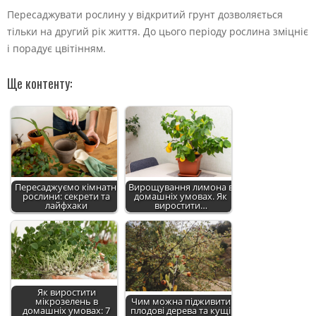
Пересаджувати рослину у відкритий грунт дозволяється
тільки на другий рік життя. До цього періоду рослина зміцніє
і порадує цвітінням.
Ще контенту:
Пересаджуємо кімнатні
Вирощування лимона в
рослини: секрети та
домашніх умовах. Як
лайфхаки
виростити…
Як виростити
мікрозелень в
Чим можна підживити
домашніх умовах: 7
плодові дерева та кущі