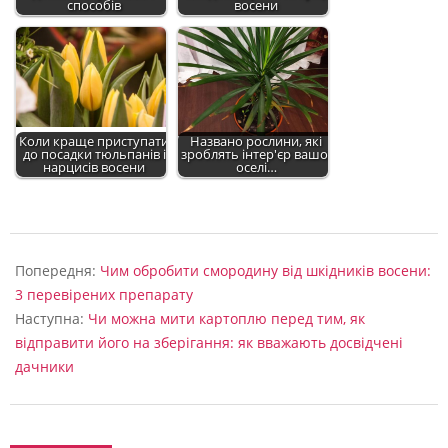
способів
восени
Коли краще приступати
Названо рослини, які
до посадки тюльпанів і
зроблять інтер'єр вашої
нарцисів восени
оселі…
2022-
09-
Попередня:
Чим обробити смородину від шкідників восени:
04
3 перевірених препарату
Наступна:
Чи можна мити картоплю перед тим, як
відправити його на зберігання: як вважають досвідчені
дачники