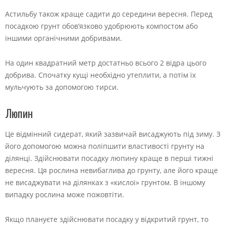
Астильбу також краще садити до середини вересня. Перед
посадкою грунт обов’язково удобрюють компостом або
іншими органічними добривами.
На один квадратний метр достатньо всього 2 відра цього
добрива. Спочатку кущі необхідно утеплити, а потім їх
мульчують за допомогою тирси.
Люпин
Це відмінний сидерат, який зазвичай висаджують під зиму. З
його допомогою можна поліпшити властивості грунту на
ділянці. Здійснювати посадку люпину краще в перші тижні
вересня. Ця рослина невибаглива до грунту, але його краще
не висаджувати на ділянках з «кислої» грунтом. В іншому
випадку рослина може пожовтіти.
Якщо плануєте здійснювати посадку у відкритий грунт, то