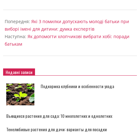
2022-
09-
Попередня:
Які 3 помилки допускають молоді батьки при
04
виборі імені для дитини: думка експертів
Наступна:
Як допомогти хлопчикові вибрати хобі: поради
батькам
Недавні записи
Подкормка клубники и особенности ухода
Вьющиеся растения для сада: 10 многолетних и однолетних
Тенелюбивые растения для дачи: варианты для посадки