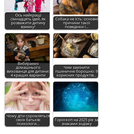
Ось найкращі
сімнадцять ідей, як
Собака не їсть: основні
розважити дитину
причини такої
взимку!
поведінки і…
Вибираємо
домашнього
Чим замінити
вихованця для дитини:
пшеничне борошно: 9
4 кращих варіанти
корисних продуктів…
Чому діти соромляться
своїх батьків:
Гороскоп на 2025 рік за
психологи…
знаками зодіаку