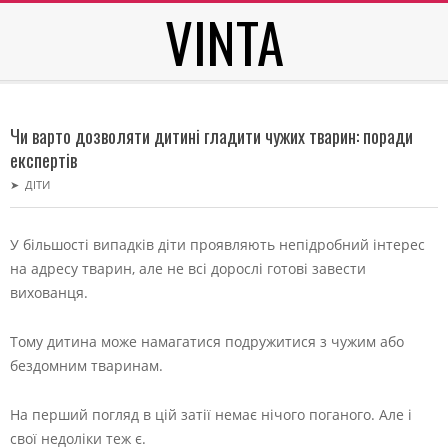
VINTA
Skip
to
content
Secondary
Navigation
Чи варто дозволяти дитині гладити чужих тварин: поради
Menu
експертів
➤
ДІТИ
У більшості випадків діти проявляють непідробний інтерес
на адресу тварин, але не всі дорослі готові завести
вихованця.
Тому дитина може намагатися подружитися з чужим або
бездомним тваринам.
На перший погляд в цій затії немає нічого поганого. Але і
свої недоліки теж є.