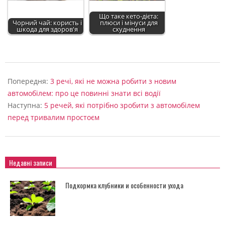
Що таке кето-дієта:
Чорний чай: користь і
плюси і мінуси для
шкода для здоров'я
схуднення
2022-
09-
Попередня:
3 речі, які не можна робити з новим
04
автомобілем: про це повинні знати всі водії
Наступна:
5 речей, які потрібно зробити з автомобілем
перед тривалим простоєм
Недавні записи
Подкормка клубники и особенности ухода