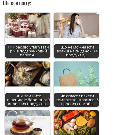
Ще контенту:
Як красиво упакувати
Що не можна їсти
річ в подарунковий
вранці на сніданок: 14
папір: 4…
продуктів,…
Чим замінити
Як скласти пакети
пшеничне борошно: 9
компактно і красиво: 5
корисних продуктів…
простих способів