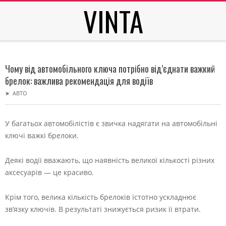
VINTA
Skip
to
content
Secondary
Navigation
Чому від автомобільного ключа потрібно від’єднати важкий
Menu
брелок: важлива рекомендація для водіїв
➤
АВТО
У багатьох автомобілістів є звичка надягати на автомобільні
ключі важкі брелоки.
Деякі водії вважають, що наявність великої кількості різних
аксесуарів — це красиво.
Крім того, велика кількість брелоків істотно ускладнює
зв’язку ключів. В результаті знижується ризик її втрати.