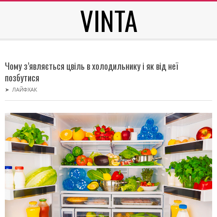
VINTA
Skip
to
content
Secondary
Navigation
Чому з’являється цвіль в холодильнику і як від неї
Menu
позбутися
➤
ЛАЙФХАК