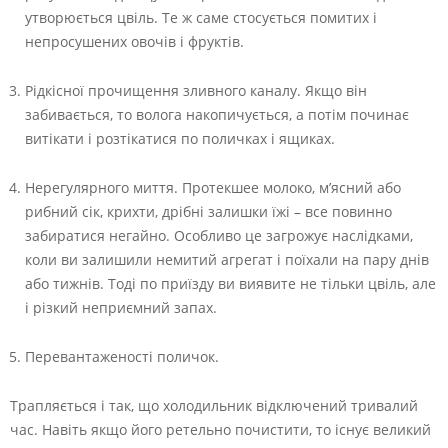
утворюється цвіль. Те ж саме стосується помитих і
непросушених овочів і фруктів.
Рідкісної прочищення зливного каналу. Якщо він
забивається, то волога накопичується, а потім починає
витікати і розтікатися по поличках і ящиках.
Нерегулярного миття. Протекшее молоко, м’ясний або
рибний сік, крихти, дрібні залишки їжі – все повинно
забиратися негайно. Особливо це загрожує наслідками,
коли ви залишили немитий агрегат і поїхали на пару днів
або тижнів. Тоді по приїзду ви виявите не тільки цвіль, але
і різкий неприємний запах.
Перевантаженості поличок.
Трапляється і так, що холодильник відключений тривалий
час. Навіть якщо його ретельно почистити, то існує великий