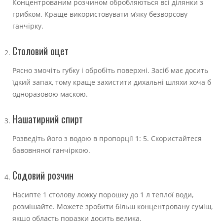
Концентрованим розчином обробляються всі ділянки з
грибком. Краще використовувати м’яку безворсову
ганчірку.
Столовий оцет
Рясно змочіть губку і обробіть поверхні. Засіб має досить
їдкий запах, тому краще захистити дихальні шляхи хоча б
одноразовою маскою.
Нашатирний спирт
Розведіть його з водою в пропорції 1: 5. Скористайтеся
бавовняної ганчіркою.
Содовий розчин
Насипте 1 столову ложку порошку до 1 л теплої води,
розмішайте. Можете зробити більш концентровану суміш,
якщо область поразки досить велика.