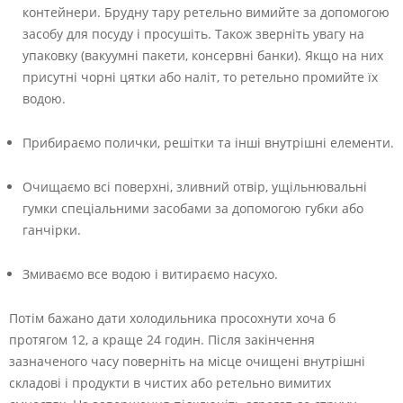
контейнери. Брудну тару ретельно вимийте за допомогою
засобу для посуду і просушіть. Також зверніть увагу на
упаковку (вакуумні пакети, консервні банки). Якщо на них
присутні чорні цятки або наліт, то ретельно промийте їх
водою.
Прибираємо полички, решітки та інші внутрішні елементи.
Очищаємо всі поверхні, зливний отвір, ущільнювальні
гумки спеціальними засобами за допомогою губки або
ганчірки.
Змиваємо все водою і витираємо насухо.
Потім бажано дати холодильника просохнути хоча б
протягом 12, а краще 24 годин. Після закінчення
зазначеного часу поверніть на місце очищені внутрішні
складові і продукти в чистих або ретельно вимитих