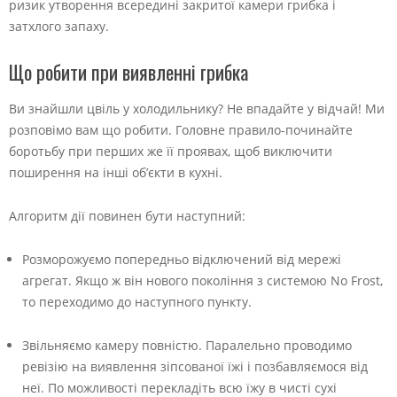
ризик утворення всередині закритої камери грибка і
затхлого запаху.
Що робити при виявленні грибка
Ви знайшли цвіль у холодильнику? Не впадайте у відчай! Ми
розповімо вам що робити. Головне правило-починайте
боротьбу при перших же її проявах, щоб виключити
поширення на інші об’єкти в кухні.
Алгоритм дії повинен бути наступний:
Розморожуємо попередньо відключений від мережі
агрегат. Якщо ж він нового покоління з системою No Frost,
то переходимо до наступного пункту.
Звільняємо камеру повністю. Паралельно проводимо
ревізію на виявлення зіпсованої їжі і позбавляємося від
неї. По можливості перекладіть всю їжу в чисті сухі