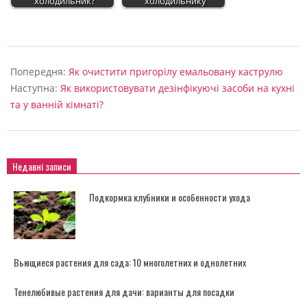
холодильник?
холодильнику
2024-
06-
Попередня:
Як очистити пригорілу емальовану каструлю
05
Наступна:
Як використовувати дезінфікуючі засоби на кухні
та у ванній кімнаті?
Недавні записи
Подкормка клубники и особенности ухода
Вьющиеся растения для сада: 10 многолетних и однолетних
Тенелюбивые растения для дачи: варианты для посадки