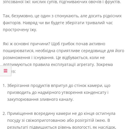
зіпсованої їжі: кислих супів, підгниваючих овочів і фруктів.
Так, безумовно, це один з спонукають, але досить рідкісних
факторів. Навряд чи ви будете зберігати тривалий час
прострочену їжу.
Які ж основні причини? Щоб грибок почав активно
поширюватися, необхідна сприятливе середовище для його
розмноження і існування. Це відбувається, коли не
дотримуються правила експлуатації агрегату. Зокрема
через:
Зберігання продуктів впритул до стінок камери, що
призводить до надмірного утворення конденсату і
закупорювання зливного каналу.
Приміщення всередину камери не до кінця остигнула
посуду зі свіжоприготованою або розігрітій їжею. В
результаті підвищується рівень вологості, як наслідок,