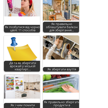
Як правильно
Як позбутися від чорної
облаштувати балкон
цвілі: 11 способів
для зберігання…
Де та як зберігати
врожай у міській
квартирі:…
Як зберігати взуття
Як правильно зберігати
Як і чим помити
продукти в