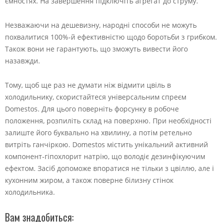
ємностях. На завершення підключіть агрегат до струму.
Незважаючи на дешевизну, народні способи не можуть
похвалитися 100%-й ефективністю щодо боротьби з грибком.
Також вони не гарантують, що зможуть вивести його
назавжди.
Тому, щоб ще раз не думати ніж відмити цвіль в
холодильнику, скористайтеся універсальним спреєм
Domestos. Для цього поверніть форсунку в робоче
положення, розпиліть склад на поверхню. При необхідності
залиште його буквально на хвилину, а потім ретельно
витріть ганчіркою. Domestos містить унікальний активний
компонент-гіпохлорит натрію, що володіє дезинфікуючим
ефектом. Засіб допоможе впоратися не тільки з цвіллю, але і
кухонним жиром, а також поверне білизну стінок
холодильника.
Вам знадобиться: