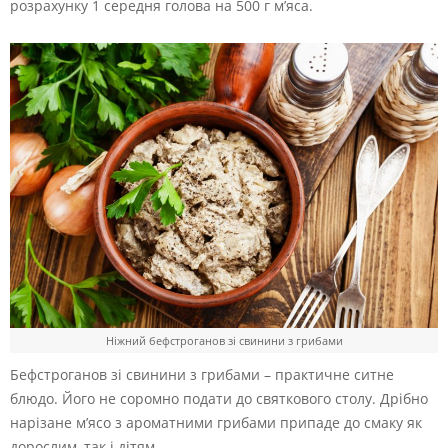
розрахунку 1 середня голова на 500 г м’яса.
Ніжний бефстроганов зі свинини з грибами
Бефстроганов зі свинини з грибами – практичне ситне
блюдо. Його не соромно подати до святкового столу. Дрібно
нарізане м’ясо з ароматними грибами припаде до смаку як
дорослим, так і дітям.