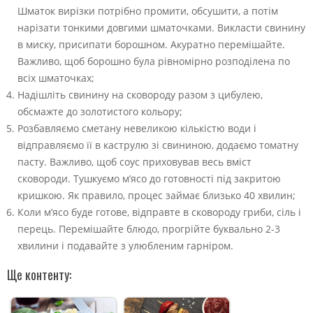
Шматок вирізки потрібно промити, обсушити, а потім
нарізати тонкими довгими шматочками. Викласти свинину
в миску, присипати борошном. Акуратно перемішайте.
Важливо, щоб борошно була рівномірно розподілена по
всіх шматочках;
Надішліть свинину на сковороду разом з цибулею,
обсмажте до золотистого кольору;
Розбавляємо сметану невеликою кількістю води і
відправляємо її в каструлю зі свининою, додаємо томатну
пасту. Важливо, щоб соус приховував весь вміст
сковороди. Тушкуємо м’ясо до готовності під закритою
кришкою. Як правило, процес займає близько 40 хвилин;
Коли м’ясо буде готове, відправте в сковороду гриби, сіль і
перець. Перемішайте блюдо, прогрійте буквально 2-3
хвилини і подавайте з улюбленим гарніром.
Ще контенту: