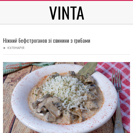
VINTA
Skip
to
content
Secondary
Navigation
Ніжний бефстроганов зі свинини з грибами
Menu
➤
КУЛІНАРІЯ