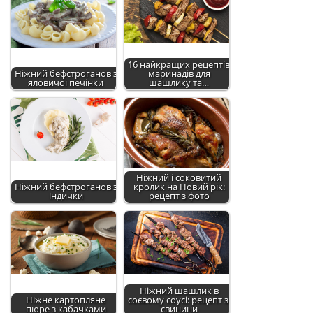
16 найкращих рецептів
Ніжний бефстроганов з
маринадів для
яловичої печінки
шашлику та…
Ніжний і соковитий
Ніжний бефстроганов з
кролик на Новий рік:
індички
рецепт з фото
Ніжний шашлик в
Ніжне картопляне
соєвому соусі: рецепт зі
пюре з кабачками
свинини