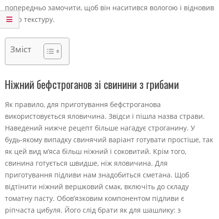
попередньо замочити, щоб він наситився вологою і відновив
свою текстуру.
Зміст
Ніжний бефстроганов зі свинини з грибами
Як правило, для приготування бефстроганова
використовується яловичина. Звідси і пішла назва страви.
Наведений нижче рецепт більше нагадує строганину. У
будь-якому випадку свинячий варіант готувати простіше, так
як цей вид м’яса більш ніжний і соковитий. Крім того,
свинина готується швидше, ніж яловичина. Для
приготування підливи нам знадобиться сметана. Щоб
відтінити ніжний вершковий смак, включіть до складу
томатну пасту. Обов’язковим компонентом підливи є
ріпчаста цибуля. Його слід брати як для шашлику: з