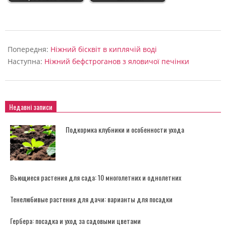
2024-
11-
Попередня:
Ніжний бісквіт в киплячій воді
26
Наступна:
Ніжний бефстроганов з яловичої печінки
Недавні записи
Подкормка клубники и особенности ухода
Вьющиеся растения для сада: 10 многолетних и однолетних
Тенелюбивые растения для дачи: варианты для посадки
Гербера: посадка и уход за садовыми цветами