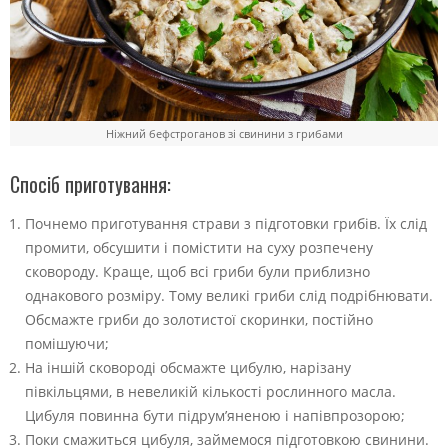
Ніжний бефстроганов зі свинини з грибами
Спосіб приготування:
Почнемо приготування страви з підготовки грибів. Їх слід
промити, обсушити і помістити на суху розпечену
сковороду. Краще, щоб всі гриби були приблизно
однакового розміру. Тому великі гриби слід подрібнювати.
Обсмажте гриби до золотистої скоринки, постійно
помішуючи;
На іншій сковороді обсмажте цибулю, нарізану
півкільцями, в невеликій кількості рослинного масла.
Цибуля повинна бути підрум’яненою і напівпрозорою;
Поки смажиться цибуля, займемося підготовкою свинини.