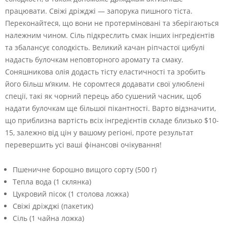
працювати. Свіжі дріжджі — запорука пишного тіста.
Переконайтеся, що вони не протерміновані та зберігаються
належним чином. Сіль підкреслить смак інших інгредієнтів
та збалансує солодкість. Великий качан ріпчастої цибулі
надасть булочкам неповторного аромату та смаку.
Соняшникова олія додасть тісту еластичності та зробить
його більш м’яким. Не соромтеся додавати свої улюблені
спеції, такі як чорний перець або сушений часник, щоб
надати булочкам ще більшої пікантності. Варто відзначити,
що приблизна вартість всіх інгредієнтів складе близько $10-
15, залежно від цін у вашому регіоні, проте результат
перевершить усі ваші фінансові очікування!
Пшеничне борошно вищого сорту (500 г)
Тепла вода (1 склянка)
Цукровий пісок (1 столова ложка)
Свіжі дріжджі (пакетик)
Сіль (1 чайна ложка)