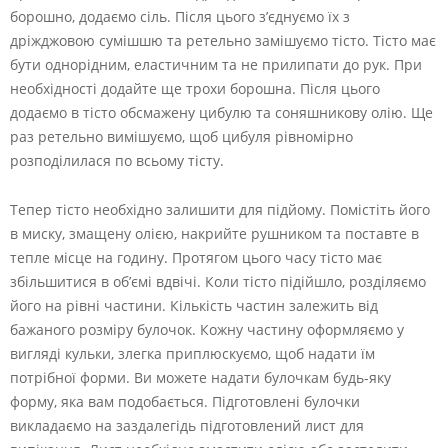
борошно, додаємо сіль. Після цього з’єднуємо їх з
дріжджовою сумішшю та ретельно замішуємо тісто. Тісто має
бути однорідним, еластичним та не прилипати до рук. При
необхідності додайте ще трохи борошна. Після цього
додаємо в тісто обсмажену цибулю та соняшникову олію. Ще
раз ретельно вимішуємо, щоб цибуля рівномірно
розподілилася по всьому тісту.
Тепер тісто необхідно залишити для підйому. Помістіть його
в миску, змащену олією, накрийте рушником та поставте в
тепле місце на годину. Протягом цього часу тісто має
збільшитися в об’ємі вдвічі. Коли тісто підійшло, розділяємо
його на рівні частини. Кількість частин залежить від
бажаного розміру булочок. Кожну частину оформляємо у
вигляді кульки, злегка приплюскуємо, щоб надати їм
потрібної форми. Ви можете надати булочкам будь-яку
форму, яка вам подобається. Підготовлені булочки
викладаємо на заздалегідь підготовлений лист для