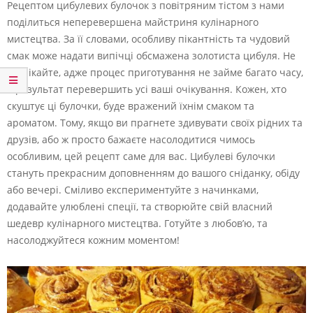
Рецептом цибулевих булочок з повітряним тістом з нами
поділиться неперевершена майстриня кулінарного
мистецтва. За її словами, особливу пікантність та чудовий
смак може надати випічці обсмажена золотиста цибуля. Не
зволікайте, адже процес приготування не займе багато часу,
а результат перевершить усі ваші очікування. Кожен, хто
скуштує ці булочки, буде вражений їхнім смаком та
ароматом. Тому, якщо ви прагнете здивувати своїх рідних та
друзів, або ж просто бажаєте насолодитися чимось
особливим, цей рецепт саме для вас. Цибулеві булочки
стануть прекрасним доповненням до вашого сніданку, обіду
або вечері. Сміливо експериментуйте з начинками,
додавайте улюблені спеції, та створюйте свій власний
шедевр кулінарного мистецтва. Готуйте з любов’ю, та
насолоджуйтеся кожним моментом!