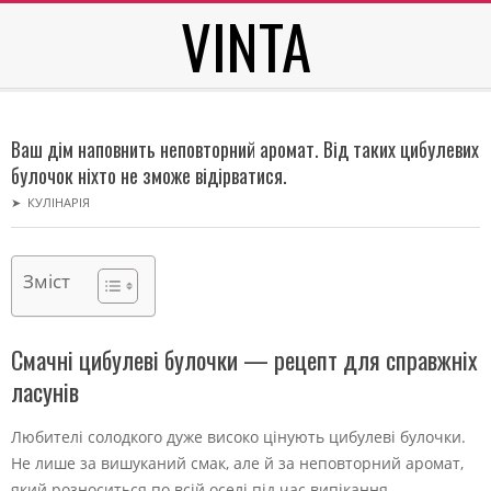
VINTA
Skip
to
content
Secondary
Navigation
Ваш дім наповнить неповторний аромат. Від таких цибулевих
Menu
булочок ніхто не зможе відірватися.
➤
КУЛІНАРІЯ
Зміст
Смачні цибулеві булочки — рецепт для справжніх
ласунів
Любителі солодкого дуже високо цінують цибулеві булочки.
Не лише за вишуканий смак, але й за неповторний аромат,
який розноситься по всій оселі під час випікання.