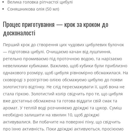
Велика головка ріпчастої цибулі
Соняшникова олія (50 мл)
Процес приготування — крок за кроком до
досконалості
Перший крок до створення цих чудових цибулевих булочок
— підготовка цибулі. Очищаємо качан від лушпиння,
ретельно промиваємо під проточною водою, та нарізаємо
невеликими кубиками. Важливо, щоб кубики були приблизно
однакового розміру, щоб цибуля рівномірно обсмажилася. На
сковороді з розігрітою олією обсмажуємо цибулю до появи
золотистого відтінку. Не слід пересмажувати її, щоб вона не
стала гіркою. Золотистий колір свідчить про те, що цибуля
вже достатньо обсмажена та готова віддати свій смак та
аромат. У теплій воді розчиняємо дріжджі та цукор. Суміш
необхідно залишити на хвилин 10, щоб дріжджі
активувалися. Ви побачите на поверхні піну, що свідчить
про їхню активність. Поки дріжджі активуються, просіюємо