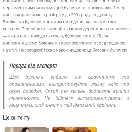
випікання. Лист необхідно змастити олією або застелити
пергаментним папером, щоб булочки не прилипали. Тепер
лист відправляємо в розігріту до 200 градусів духовку.
Випікаємо булочки протягом півгодини, до золотистого
кольору. Перевірити готовність можна дерев’яною паличкою
— якщо вона виходить сухою, булочки готові. Після
випікання даємо булочкам трохи охолонути перед подачею
на стіл. Насолоджуйтеся смаком чудових цибулевих булочок!
Порада від експерта
Щоб булочки вийшли ще смачнішими та
ароматнішими, використовуйте якісну олію та
свіжі дріжджі. Спеції та зелень додадуть випічці
пікантності. Не бійтеся експериментувати з
рецептом, щоб знайти свій ідеальний варіант.
Ще контенту: