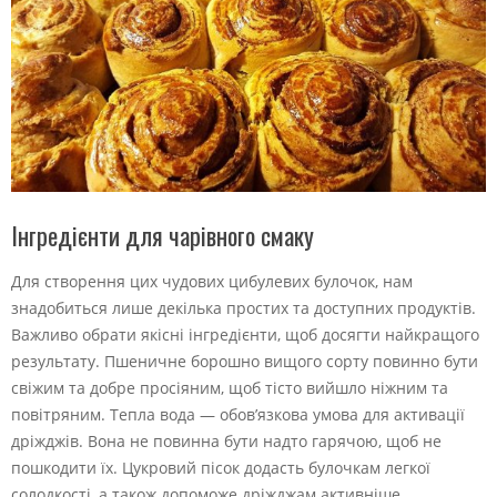
Інгредієнти для чарівного смаку
Для створення цих чудових цибулевих булочок, нам
знадобиться лише декілька простих та доступних продуктів.
Важливо обрати якісні інгредієнти, щоб досягти найкращого
результату. Пшеничне борошно вищого сорту повинно бути
свіжим та добре просіяним, щоб тісто вийшло ніжним та
повітряним. Тепла вода — обов’язкова умова для активації
дріжджів. Вона не повинна бути надто гарячою, щоб не
пошкодити їх. Цукровий пісок додасть булочкам легкої
солодкості, а також допоможе дріжджам активніше