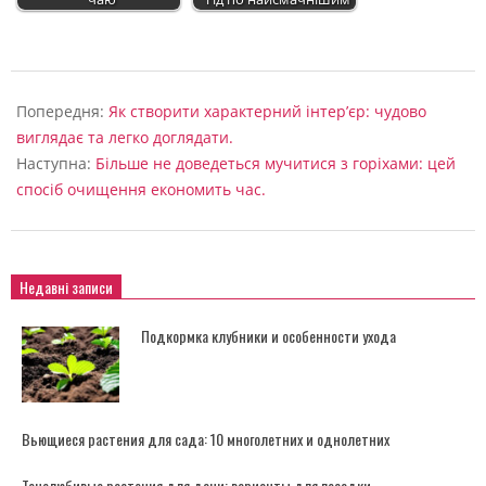
2025-
02-
Попередня:
Як створити характерний інтер’єр: чудово
18
виглядає та легко доглядати.
Наступна:
Більше не доведеться мучитися з горіхами: цей
спосіб очищення економить час.
Недавні записи
Подкормка клубники и особенности ухода
Вьющиеся растения для сада: 10 многолетних и однолетних
Тенелюбивые растения для дачи: варианты для посадки