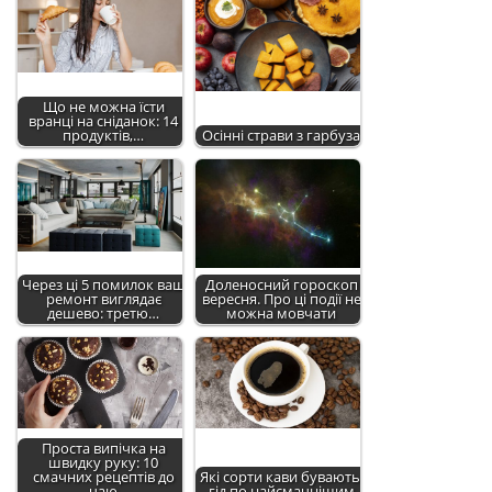
Що не можна їсти
вранці на сніданок: 14
продуктів,…
Осінні страви з гарбуза
Через ці 5 помилок ваш
Доленосний гороскоп
ремонт виглядає
вересня. Про ці події не
дешево: третю…
можна мовчати
Проста випічка на
швидку руку: 10
смачних рецептів до
Які сорти кави бувають:
чаю
гід по найсмачнішим