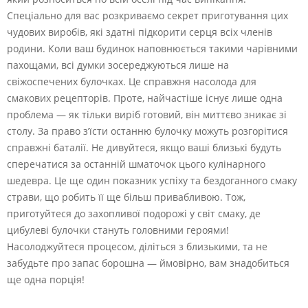
Спеціально для вас розкриваємо секрет приготування цих
чудових виробів, які здатні підкорити серця всіх членів
родини. Коли ваш будинок наповнюється такими чарівними
пахощами, всі думки зосереджуються лише на
свіжоспечених булочках. Це справжня насолода для
смакових рецепторів. Проте, найчастіше існує лише одна
проблема — як тільки виріб готовий, він миттєво зникає зі
столу. За право з’їсти останню булочку можуть розгорітися
справжні баталії. Не дивуйтеся, якщо ваші близькі будуть
сперечатися за останній шматочок цього кулінарного
шедевра. Це ще один показник успіху та бездоганного смаку
страви, що робить її ще більш привабливою. Тож,
приготуйтеся до захопливої подорожі у світ смаку, де
цибулеві булочки стануть головними героями!
Насолоджуйтеся процесом, діліться з близькими, та не
забудьте про запас борошна — ймовірно, вам знадобиться
ще одна порція!