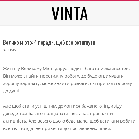
VINTA
Skip
to
content
Secondary
Navigation
Велике місто: 4 поради, щоб все встигнути
Menu
➤
СІМ'Я
Життя у Великому Місті дарує людині багато можливостей.
Він може знайти престижну роботу, де буде отримувати
хорошу зарплату, може знайти розваги, які припадуть йому
до душі.
Але щоб стати успішним, домогтися бажаного, індивіду
доведеться багато працювати, весь час проявляти
активність. Але всього цього буде мало, щоб встигати робити
все те, що здатне привести до поставлених цілей.