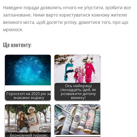
Наведені поради дозволять нічого не упустити, зробити все
заплановане. Ними варто користуватися кожному жителю
великого міста, щоб досягти успіху, домогтися того, про що
мріялося.
Ще контенту:
Ось найкращі
сімнадцять ідей, як
Гороскоп на 2025 рік за
розважити дитину
знаками зодіаку
взимку!
Економний туризм: