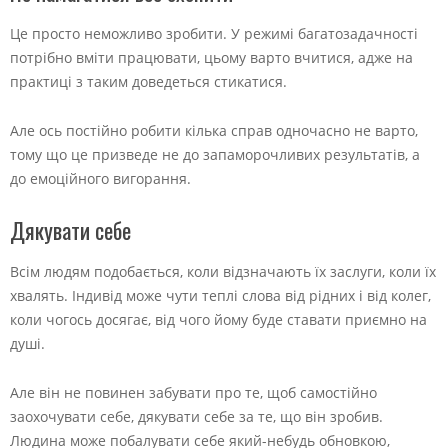
Це просто неможливо зробити. У режимі багатозадачності
потрібно вміти працювати, цьому варто вчитися, адже на
практиці з таким доведеться стикатися.
Але ось постійно робити кілька справ одночасно не варто,
тому що це призведе не до запаморочливих результатів, а
до емоційного вигорання.
Дякувати себе
Всім людям подобається, коли відзначають їх заслуги, коли їх
хвалять. Індивід може чути теплі слова від рідних і від колег,
коли чогось досягає, від чого йому буде ставати приємно на
душі.
Але він не повинен забувати про те, щоб самостійно
заохочувати себе, дякувати себе за те, що він зробив.
Людина може побалувати себе який-небудь обновкою,