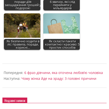
поради для
6 звичок, які слід
заощадження грошей у
перейняти у
подорожі
мільярдерів
Як безпечно ходити в
Як скласти пакети
ліс: правила, поради,
компактно і красиво: 5
корисні…
простих способів
2022-
09-
Попередня:
6 фраз дівчини, яка оточена любов’ю чоловіка
04
Наступна:
Чому жінка йде на зраду: 3 головні причини
Недавні записи