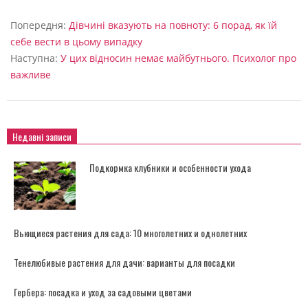
2022-
09-
Попередня:
Дівчині вказують на повноту: 6 порад, як їй
04
себе вести в цьому випадку
Наступна:
У цих відносин немає майбутнього. Психолог про
важливе
Недавні записи
Подкормка клубники и особенности ухода
Вьющиеся растения для сада: 10 многолетних и однолетних
Тенелюбивые растения для дачи: варианты для посадки
Гербера: посадка и уход за садовыми цветами