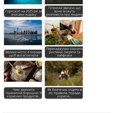
Гігієнічні звички: що
Гороскоп на 2025 рік за
вони можуть
знаками зодіаку
розповісти про людину
Пересаджуємо кімнатні
Велике місто: 4 поради,
рослини: секрети та
щоб все встигнути
лайфхаки
Чим замінити
Як безпечно ходити в
пшеничне борошно: 9
ліс: правила, поради,
корисних продуктів…
корисні…