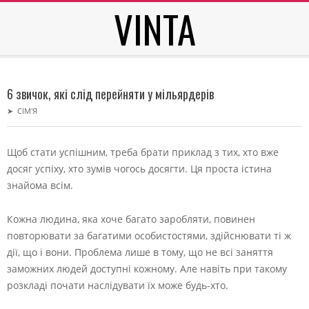
VINTA
Skip
to
content
Secondary
Navigation
6 звичок, які слід перейняти у мільярдерів
Menu
➤
СІМ'Я
Щоб стати успішним, треба брати приклад з тих, хто вже
досяг успіху, хто зумів чогось досягти. Ця проста істина
знайома всім.
Кожна людина, яка хоче багато заробляти, повинен
повторювати за багатими особистостями, здійснювати ті ж
дії, що і вони. Проблема лише в тому, що не всі заняття
заможних людей доступні кожному. Але навіть при такому
розкладі почати наслідувати їх може будь-хто.