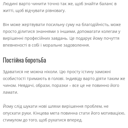
Людині варто чинити точно так же, щоб знайти баланс в
житті, щоб відчувати рівновагу.
Він може жертвувати посильну суму на благодійність, може
просто ділитися знаннями з іншими, допомагати колегам у
вирішенні професійних завдань. Це подарує йому почуття
впевненості в собі і моральне задоволення.
Постійна боротьба
Здаватися не можна ніколи. Цю просту істину заможні
особистості тримають в голові. Індивіду варто діяти таким же
чином. Невдачі, образи, поразки – все це не повинно його
ламати.
Йому слід шукати нові шляхи вирішення проблем, не
опускати руки. Кінцева мета повинна стати його мотивацією,
стимулом до того, щоб рухатися вперед.