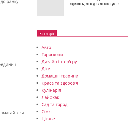
до ранку,
сделать, что для этого нужно
Категорії
Авто
Гороскопи
Дизайн інтер'єру
редини і
Діти
Домашні тварини
Краса та здоров'я
Кулінарія
Лайфхак
Сад та город
Сім'я
 намагайтеся
Цікаве