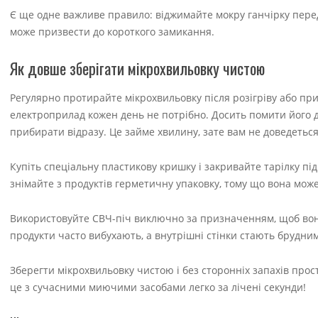
Є ще одне важливе правило: віджимайте мокру ганчірку перед
може призвести до короткого замикання.
Як довше зберігати мікрохвильовку чистою
Регулярно протирайте мікрохвильовку після розігріву або при
електроприлад кожен день не потрібно. Досить помити його дві
прибирати відразу. Це займе хвилину, зате вам не доведеться
Купіть спеціальну пластикову кришку і закривайте тарілку пі
знімайте з продуктів герметичну упаковку, тому що вона мож
Використовуйте СВЧ-піч виключно за призначенням, щоб вона 
продукти часто вибухають, а внутрішні стінки стають брудни
Зберегти мікрохвильовку чистою і без сторонніх запахів прост
це з сучасними миючими засобами легко за лічені секунди!