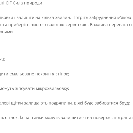
ні CIF Сила природи .
ьовки і залиште на кілька хвилин. Потріть забруднення м’якою 
 кошти приберіть чистою вологою серветкою. Важлива перевага 
совими.
ки:
дити емальоване покриття стінок;
 можуть зіпсувати мікрохвильовку;
алеві щітки залишають подряпини, в які буде забиватися бруд;
 стінок. Їх частинки можуть залишитися на поверхні, потрапити