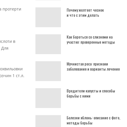
та протерти
Почему желтеет чеснок
и что с этим делать
Как бороться со слизнями на
ислоти в
участке: проверенные методы
. Для
Мучнистая роса: признаки
заболевания и варианты лечения
рохвильовки
зчин 1 ст.л.
Вредители капусты и способы
борьбы с ними
Болезни яблонь: описание с фото,
методы борьбы