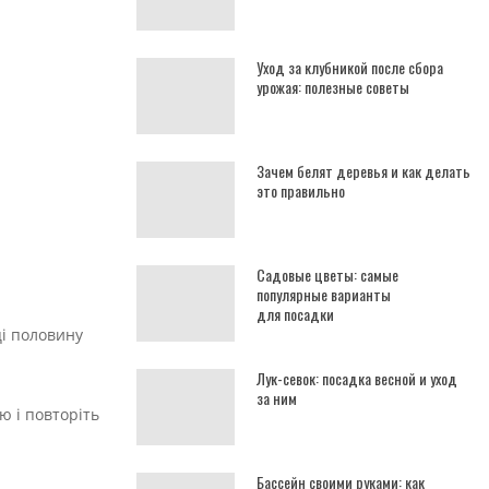
Уход за клубникой после сбора
урожая: полезные советы
Зачем белят деревья и как делать
это правильно
Садовые цветы: самые
популярные варианты
для посадки
ці половину
Лук-севок: посадка весной и уход
за ним
ю і повторіть
Бассейн своими руками: как