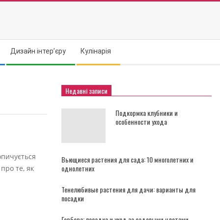
Дизайн інтер’єру
Кулінарія
Недавні записи
Подкормка клубники и
особенности ухода
опичується
Вьющиеся растения для сада: 10 многолетних и
однолетних
про те, як
Тенелюбивые растения для дачи: варианты для
посадки
Гербера: посадка и уход за садовыми цветами