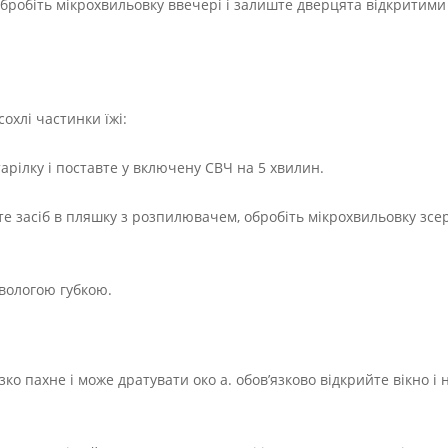
робіть мікрохвильовку ввечері і залиште дверцята відкритими 
охлі частинки їжі:
тарілку і поставте у включену СВЧ на 5 хвилин.
е засіб в пляшку з розпилювачем, обробіть мікрохвильовку зсе
х вологою губкою.
ко пахне і може дратувати око а. обов’язково відкрийте вікно і