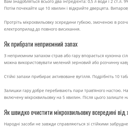
Вам знадобляться всього два інгредієнта: 0,5 л води і 2 ст.л. 
Потім почекайте ще 10 хвилин і відкрийте дверцята. Випарову
Протріть мікрохвильовку зсередини губкою, змоченою в розчи
електроприлад до повного висихання.
Як прибрати неприємний запах
З неприємним запахом страв або гару впорається кухонна сіль.
можна використовувати мелений зерновий або розчинну каву,
Стійкі запахи прибирає активоване вугілля. Подрібніть 10 таб
Залишки гару добре перебивають пари трав’яного настою. Наси
включену мікрохвильовку на 5 хвилин. Після цього залиште н
Як швидко очистити мікрохвильовку всередині від 
Народні засоби не завжди справляються зі стійкими забрудн