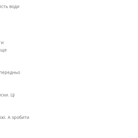
ість води
ти
раще
опередньо
ски. Ці
їжі. А зробити