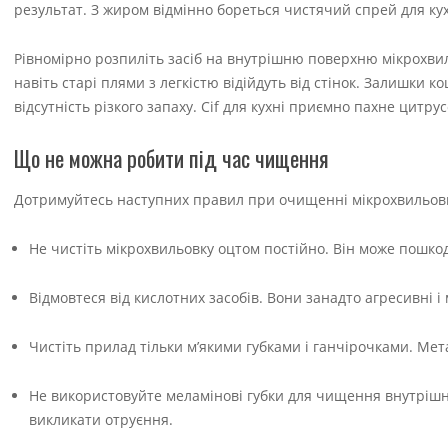
результат. З жиром відмінно бореться чистячий спрей для кух
Рівномірно розпиліть засіб на внутрішню поверхню мікрохвил
навіть старі плями з легкістю відійдуть від стінок. Залишки
відсутність різкого запаху. Cif для кухні приємно пахне цитру
Що не можна робити під час чищення
Дотримуйтесь наступних правил при очищенні мікрохвильов
Не чистіть мікрохвильовку оцтом постійно. Він може пошко
Відмовтеся від кислотних засобів. Вони занадто агресивні і
Чистіть прилад тільки м’якими губками і ганчірочками. Мет
Не використовуйте меламінові губки для чищення внутрішніх
викликати отруєння.