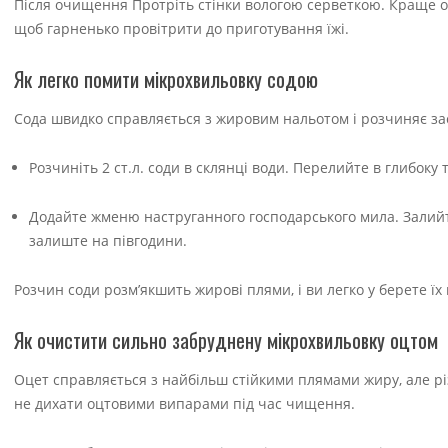
Після очищення Протріть стінки вологою серветкою. Краще об
щоб гарненько провітрити до приготування їжі.
Як легко помити мікрохвильовку содою
Сода швидко справляється з жировим нальотом і розчиняє зас
Розчиніть 2 ст.л. соди в склянці води. Перелийте в глибоку 
Додайте жменю наструганного господарського мила. Залийт
залиште на півгодини.
Розчин соди розм’якшить жирові плями, і ви легко у берете ї
Як очистити сильно забруднену мікрохвильовку оцтом
Оцет справляється з найбільш стійкими плямами жиру, але різ
не дихати оцтовими випарами під час чищення.