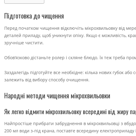
Підготовка до чищення
Перед початком чищення відключіть мікрохвильовку від мережі 
деталей приладу, щоб уникнути опіку. Якщо є можливість, кр
зручніше чистити.
Обов’язково дістаньте ролер і скляне блюдо. Їх теж треба пр
Заздалегідь підготуйте все необхідне: кілька нових губок або 
залежить від вибору способу очищення.
Народні методи чищення мікрохвильовки
Як легко відмити мікрохвильовку всередині від жиру п
Найпростіше прибрати забруднення в мікрохвильовці з вбуд
200 мл води з-під крана, поставте всередину електроприладу 