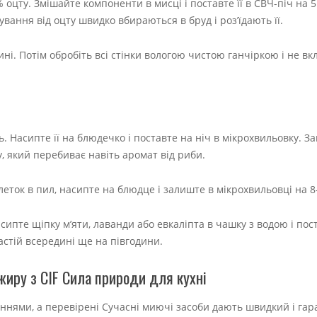
9% оцту. Змішайте компоненти в мисці і поставте її в СВЧ-піч на 
вання від оцту швидко вбираються в бруд і роз’їдають її.
ні. Потім обробіть всі стінки вологою чистою ганчіркою і не в
 Насипте її на блюдечко і поставте на ніч в мікрохвильовку. За
 який перебиває навіть аромат від риби.
леток в пил, насипте на блюдце і залиште в мікрохвильовці на 8
пте щіпку м’яти, лаванди або евкаліпта в чашку з водою і пост
астій всередині ще на півгодини.
жиру з CIF Сила природи для кухні
еннями, а перевірені Сучасні миючі засоби дають швидкий і га