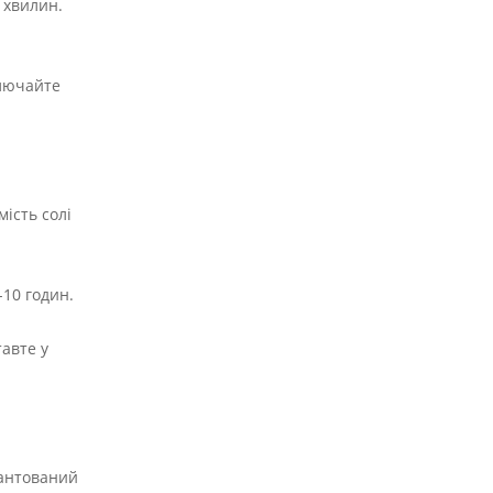
5 хвилин.
ключайте
мість солі
-10 годин.
авте у
рантований