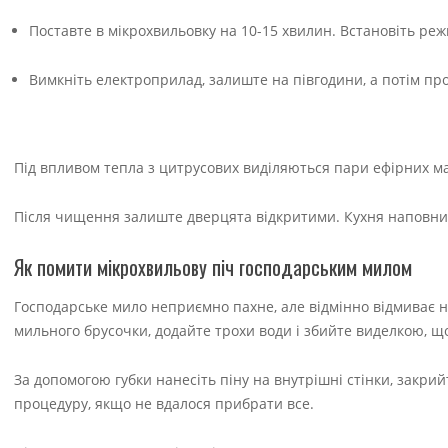
Поставте в мікрохвильовку на 10-15 хвилин. Встановіть ре
Вимкніть електроприлад, залиште на півгодини, а потім пр
Під впливом тепла з цитрусових виділяються пари ефірних м
Після чищення залиште дверцята відкритими. Кухня наповн
Як помити мікрохвильову піч господарським милом
Господарське мило неприємно пахне, але відмінно відмиває на
мильного брусочки, додайте трохи води і збийте виделкою,
За допомогою губки нанесіть піну на внутрішні стінки, закрий
процедуру, якщо не вдалося прибрати все.