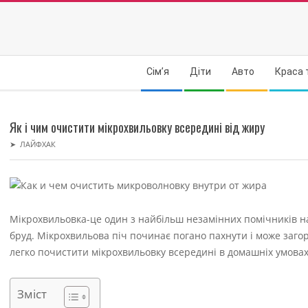
Skip
to
content
Secondary
Сім’я
Діти
Авто
Краса 
Navigation
Menu
Як і чим очистити мікрохвильовку всередині від жиру
➤
ЛАЙФХАК
Мікрохвильовка-це один з найбільш незамінних помічників на 
бруд. Мікрохвильова піч починає погано пахнути і може заго
легко почистити мікрохвильовку всередині в домашніх умовах
Зміст