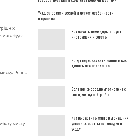
Уход за розами весной и летом: особенности
и правила
трішніх
Как сажать помидоры в грунт:
к його буде
инструкция и советы
Когда пересаживать лилии и как
делать это правильно
 миску. Решта
Болезни смородины: описание с
фото, методы борьбы
Как вырастить манго в домашних
условиях: советы по посадке и
ибоку миску
уходу