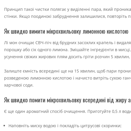
Принцип такої чистки полягає у виділенні пара, який проника
стінки. Якщо поодинокі забруднення залишилися, повторіть 
Як швидко вимити мікрохвильовку лимонною кислотою
Лі мон очищає СВЧ-піч від брудних засохлих крапель і видаля
порошку або сік одного лимона. Змішайте інгредієнти в мисці,
усунення свіжих жирових плям досить гріти розчин 5 хвилин,
Залиште ємність всередині ще на 15 хвилин, щоб пари проник
розведеною лимонною кислотою і начисто витріть сухою ганчі
харчової соди.
Як швидко помити мікрохвильовку всередині від жиру 
Є ще один ароматний спосіб очищення. Приготуйте 0,5 л води, 
Наповніть миску водою і покладіть цитрусові скоринки;