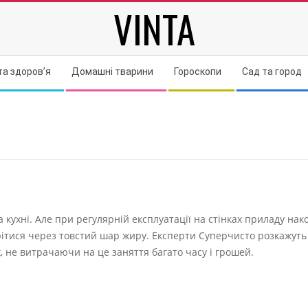
VINTA
та здоров’я
Домашні тварини
Гороскопи
Сад та город
кухні. Але при регулярній експлуатації на стінках приладу нак
рітися через товстий шар жиру. Експерти Суперчисто розкажуть 
, не витрачаючи на це заняття багато часу і грошей.