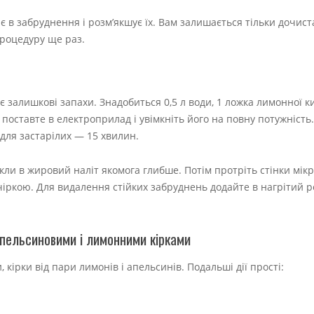
є в забруднення і розм’якшує їх. Вам залишається тільки дочис
процедуру ще раз.
є залишкові запахи. Знадобиться 0,5 л води, 1 ложка лимонної к
 поставте в електроприлад і увімкніть його на повну потужність
 для застарілих — 15 хвилин.
ли в жировий наліт якомога глибше. Потім протріть стінки мік
ркою. Для видалення стійких забруднень додайте в нагрітий ро
апельсиновими і лимонними кірками
кірки від пари лимонів і апельсинів. Подальші дії прості: