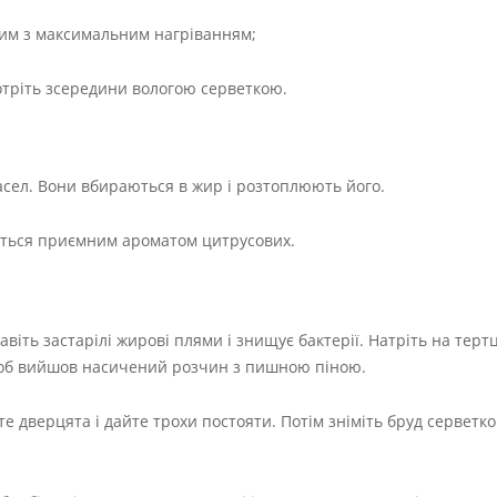
жим з максимальним нагріванням;
отріть зсередини вологою серветкою.
асел. Вони вбираються в жир і розтоплюють його.
иться приємним ароматом цитрусових.
віть застарілі жирові плями і знищує бактерії. Натріть на терт
 щоб вийшов насичений розчин з пишною піною.
те дверцята і дайте трохи постояти. Потім зніміть бруд серветко