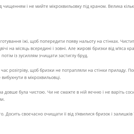
 чищенням і не мийте мікрохвильовку під краном. Велика кільк
готування їжі, щоб попередити появу нальоту на стінках. Чисти
чі на місяць всередині і зовні. Але жирові бризки від м’яса к
 потім із зусиллям зчищати застиглу бруд.
д час розігріву, щоб бризки не потрапляли на стінки приладу. П
е вибухнути в мікрохвильовці.
довше була чистою. Чи не смажте в ній яєчню і не варіть соси
ми.
о. Досить своєчасно очищати її від з’явилися бризок і залишків 