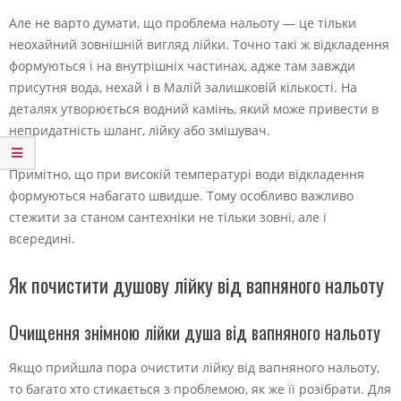
Але не варто думати, що проблема нальоту — це тільки
неохайний зовнішній вигляд лійки. Точно такі ж відкладення
формуються і на внутрішніх частинах, адже там завжди
присутня вода, нехай і в Малій залишковій кількості. На
деталях утворюється водний камінь, який може привести в
непридатність шланг, лійку або змішувач.
Примітно, що при високій температурі води відкладення
формуються набагато швидше. Тому особливо важливо
стежити за станом сантехніки не тільки зовні, але і
всередині.
Як почистити душову лійку від вапняного нальоту
Очищення знімною лійки душа від вапняного нальоту
Якщо прийшла пора очистити лійку від вапняного нальоту,
то багато хто стикається з проблемою, як же її розібрати. Для