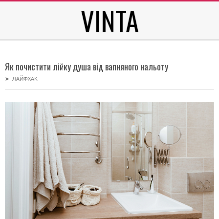
VINTA
Skip
to
content
Secondary
Navigation
Як почистити лійку душа від вапняного нальоту
Menu
➤
ЛАЙФХАК