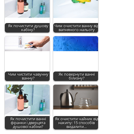
Як почистити душову
Чим очистити ванну від
кабіну?
вапняного нальоту
Чим чистити чавунну
Як повернути ванні
ванну?
білизну?
Як почистити ванні
Як очистити чайник від
фіранки і дверцята
накипу: 15 способів
душової кабіни?
видалити…