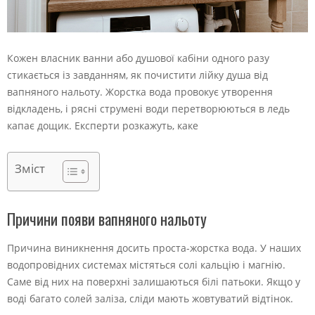
Кожен власник ванни або душової кабіни одного разу
стикається із завданням, як почистити лійку душа від
вапняного нальоту. Жорстка вода провокує утворення
відкладень, і рясні струмені води перетворюються в ледь
капає дощик. Експерти розкажуть, каке
Зміст
Причини появи вапняного нальоту
Причина виникнення досить проста-жорстка вода. У наших
водопровідних системах містяться солі кальцію і магнію.
Саме від них на поверхні залишаються білі патьоки. Якщо у
воді багато солей заліза, сліди мають жовтуватий відтінок.