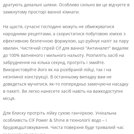
дратують дихальні шляхи. Особливо сильно ви це відчуєте в
замкнутому просторі ванної кімнати.
На щастя, сучасні господині можуть не обмежуватися
народними рецептами, а скористатися побутовою хімією з
ефективною безпечною формулою, що руйнує наліт за пару
хвилин. Чистячий спрей Cif для ванної “Антиналет” видаляє
до 100% вапняного і мильного нальоту. Розпиліть засіб на
забруднення на кілька секунд, протріть і змийте.
Використовуйте його як на розібраній лійці, так і на
незнімної конструкції. В останньому випадку вам не
доведеться мучитися, як-то попередньо замочуючи насадку
в пакеті. Ви легко нанесете засіб навіть на важкодоступні
місця.
Для блиску протріть лійку сухою ганчіркою. Унікальна
особливість CIF Power & Shine в технології водо – і
брудовідштовхування. Чиста поверхня буде тривалий час