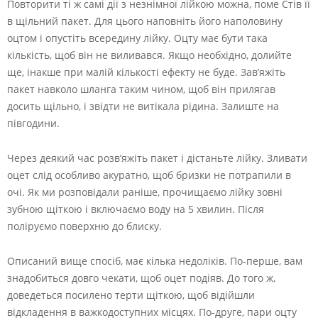
Повторити ті ж самі дії з незнімної лійкою можна, поме Стів її
в щільний пакет. Для цього наповніть його наполовину
оцтом і опустіть всередину лійку. Оцту має бути така
кількість, щоб він не виливався. Якщо необхідно, долийте
ще, інакше при малій кількості ефекту не буде. Зав’яжіть
пакет навколо шланга таким чином, щоб він прилягав
досить щільно, і звідти не витікала рідина. Залиште на
півгодини.
Через деякий час розв’яжіть пакет і дістаньте лійку. Зливати
оцет слід особливо акуратно, щоб бризки не потрапили в
очі. Як ми розповідали раніше, прочищаємо лійку зовні
зубною щіткою і включаємо воду на 5 хвилин. Після
поліруємо поверхню до блиску.
Описаний вище спосіб, має кілька недоліків. По-перше, вам
знадобиться довго чекати, щоб оцет подіяв. До того ж,
доведеться посилено терти щіткою, щоб відійшли
відкладення в важкодоступних місцях. По-друге, пари оцту