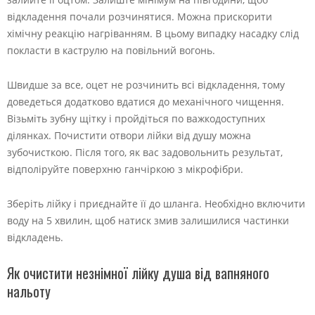
відкладення почали розчинятися. Можна прискорити
хімічну реакцію нагріванням. В цьому випадку насадку слід
покласти в каструлю на повільний вогонь.
Швидше за все, оцет не розчинить всі відкладення, тому
доведеться додатково вдатися до механічного чищення.
Візьміть зубну щітку і пройдіться по важкодоступних
ділянках. Почистити отвори лійки від душу можна
зубочисткою. Після того, як вас задовольнить результат,
відполіруйте поверхню ганчіркою з мікрофібри.
Зберіть лійку і приєднайте її до шланга. Необхідно включити
воду на 5 хвилин, щоб натиск змив залишилися частинки
відкладень.
Як очистити незнімної лійку душа від вапняного
нальоту