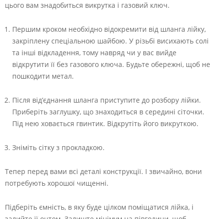
цього вам знадобиться викрутка і газовий ключ.
Першим кроком необхідно відокремити від шланга лійку,
закріплену спеціальною шайбою. У різьбі висихають солі
та інші відкладення, тому навряд чи у вас вийде
відкрутити її без газового ключа. Будьте обережні, щоб не
пошкодити метал.
Після від’єднання шланга приступите до розбору лійки.
Приберіть заглушку, що знаходиться в середині сіточки.
Під нею ховається гвинтик. Відкрутіть його викруткою.
Зніміть сітку з прокладкою.
Тепер перед вами всі деталі конструкції. І звичайно, вони
потребують хорошої чищенні.
Підберіть ємність, в яку буде цілком поміщатися лійка, і
залийте її оцтом. Залиште мінімум на півгодини, щоб