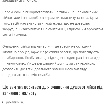
залишатися сяючою.
Спрей можна використовувати не тільки на нержавіючих
лійках, але і на виробах з кераміки, пластику та скла. Крім
того, засіб має антистатичний ефект, що не дозволяє
забруднень закріпитися на сантехніці, і приємним ароматом
м’яти і лимона.
Очищення лійки від нальоту — це зовсім не складний і
клопітно процес, адже є ефективні засоби, що полегшують
прибирання. Позбутися від відкладень один раз і назавжди
— неможливо. Лише регулярний догляд за сантехнікою,
дозволить досягти ідеального зовнішнього вигляду і
продовжить її термін служби.
Що вам знадобиться для очищення душової лійки від
вапняного нальоту:
рукавичка,