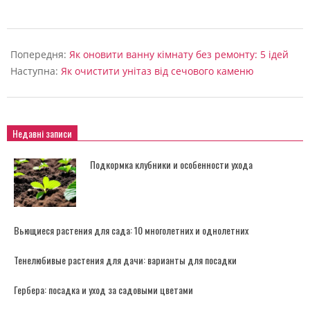
2024-
06-
Попередня:
Як оновити ванну кімнату без ремонту: 5 ідей
05
Наступна:
Як очистити унітаз від сечового каменю
Недавні записи
Подкормка клубники и особенности ухода
Вьющиеся растения для сада: 10 многолетних и однолетних
Тенелюбивые растения для дачи: варианты для посадки
Гербера: посадка и уход за садовыми цветами