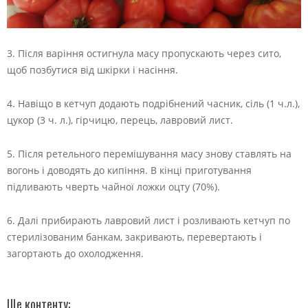
3. Після варіння остигнула масу пропускають через сито,
щоб позбутися від шкірки і насіння.
4. Навіщо в кетчуп додають подрібнений часник, сіль (1 ч.л.),
цукор (3 ч. л.), гірчицю, перець, лавровий лист.
5. Після ретельного перемішування масу знову ставлять на
вогонь і доводять до кипіння. В кінці приготування
підливають чверть чайної ложки оцту (70%).
6. Далі прибирають лавровий лист і розливають кетчуп по
стерилізованим банкам, закривають, перевертають і
загортають до охолодження.
Ще контенту: