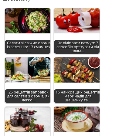
Салати зі свіжих овочів
Як відіпрати кетчуп: 7
із зеленню: 13 смачних
способів врятувати від
і…
плям…
25 рецептів заправок
16 найкращих рецептів
для салатів з овочів, які
маринадів для
легко…
шашлику та…