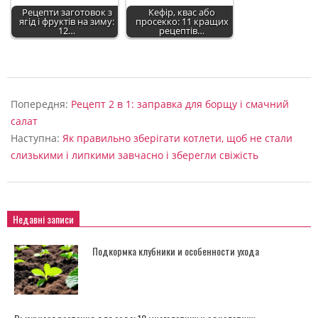
Рецепти заготовок з
Кефір, квас або
ягід і фруктів на зиму:
просекко: 11 кращих
12…
рецептів…
2022-
09-
Попередня:
Рецепт 2 в 1: заправка для борщу і смачний
04
салат
Наступна:
Як правильно зберігати котлети, щоб не стали
слизькими і липкими завчасно і зберегли свіжість
Недавні записи
Подкормка клубники и особенности ухода