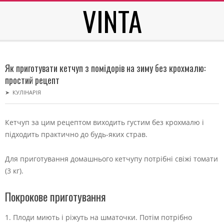
VINTA
Skip
to
content
Secondary
Navigation
Як приготувати кетчуп з помідорів на зиму без крохмалю:
Menu
простий рецепт
➤
КУЛІНАРІЯ
Кетчуп за цим рецептом виходить густим без крохмалю і
підходить практично до будь-яких страв.
Для приготування домашнього кетчупу потрібні свіжі томати
(3 кг).
Покрокове приготування
1. Плоди миють і ріжуть на шматочки. Потім потрібно