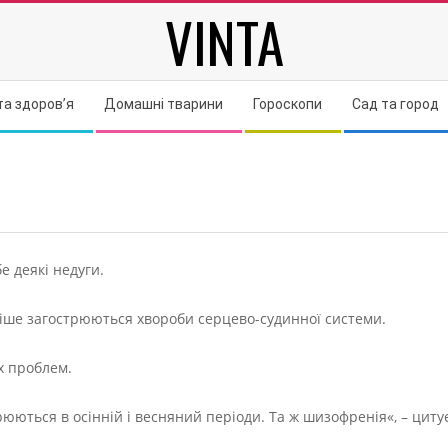
VINTA
та здоров’я
Домашні тварини
Гороскопи
Сад та город
е деякі недуги.
тіше загострюються хвороби серцево-судинної системи.
х проблем.
юються в осінній і весняний періоди. Та ж шизофренія«, – циту