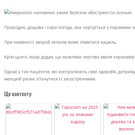
Природно, дощова і сира погода, яка чергується з поривами х
При наявності хвороб легенів може з’явитися кашель.
Крім цього, лікар додав, що можлива чергова хвиля коронавіру
Однак у тих пацієнтів, які контролюють своє здоров’я, дотри
менший ризик зіткнутися із загостреннями.
Ще контенту: