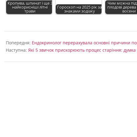
Кропива, шпинат і ще 3
Чим можна під
найкорисніші літні
Гороскоп на 2025 рік за
плодові дерева 
трави
знаками зодіаку
восени
2022-
09-
Попередня:
Ендокринолог перерахувала основні причини по
04
Наступна:
Які 5 звичок прискорюють процес старіння: думка