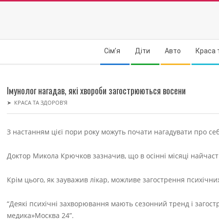
Skip
to
content
Secondary
Сім’я
Діти
Авто
Краса 
Navigation
Menu
Імунолог нагадав, які хвороби загострюються восени
➤
КРАСА ТА ЗДОРОВ'Я
З настанням цієї пори року можуть почати нагадувати про себ
Доктор Микола Крючков зазначив, що в осінні місяці найчас
Крім цього, як зауважив лікар, можливе загострення психічни
“Деякі психічні захворювання мають сезонний тренд і загостр
медика»Москва 24”.