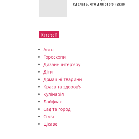
сделать, что для этого нужно
Категорії
Авто
Гороскопи
Дизайн інтер'єру
Діти
Домашні тварини
Краса та здоров'я
Кулінарія
Лайфхак
Сад та город
Сім'я
Цікаве