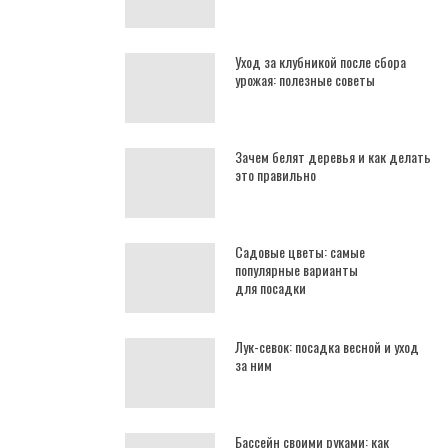
Уход за клубникой после сбора
урожая: полезные советы
Зачем белят деревья и как делать
это правильно
Садовые цветы: самые
популярные варианты
для посадки
Лук-севок: посадка весной и уход
за ним
Бассейн своими руками: как