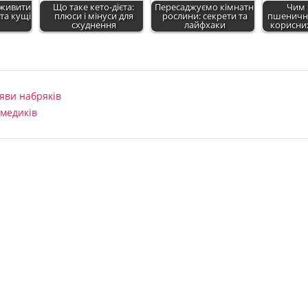
живити
Що таке кето-дієта:
Пересаджуємо кімнатні
Чим 
та кущі
плюси і мінуси для
рослини: секрети та
пшеничн
схуднення
лайфхаки
корисни
яви набряків
 медиків