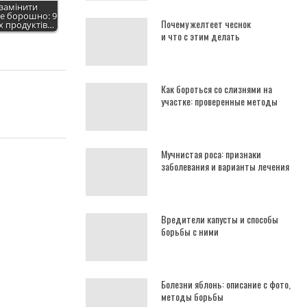
замінити
е борошно: 9
Почему желтеет чеснок
х продуктів…
и что с этим делать
Как бороться со слизнями на
участке: проверенные методы
Мучнистая роса: признаки
заболевания и варианты лечения
Вредители капусты и способы
борьбы с ними
Болезни яблонь: описание с фото,
методы борьбы