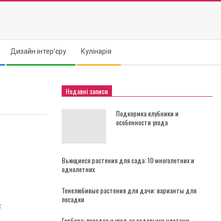
Дизайн інтер’єру
Кулінарія
Недавні записи
Подкормка клубники и
особенности ухода
Вьющиеся растения для сада: 10 многолетних и
однолетних
Тенелюбивые растения для дачи: варианты для
посадки
є
Гербера: посадка и уход за садовыми цветами