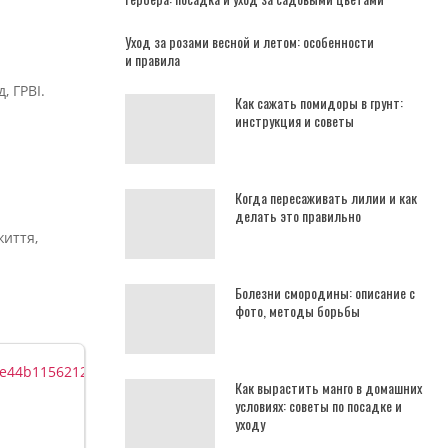
Уход за розами весной и летом: особенности
и правила
, ГРВІ.
Как сажать помидоры в грунт:
инструкция и советы
Когда пересаживать лилии и как
делать это правильно
життя,
Болезни смородины: описание с
фото, методы борьбы
Как вырастить манго в домашних
условиях: советы по посадке и
уходу