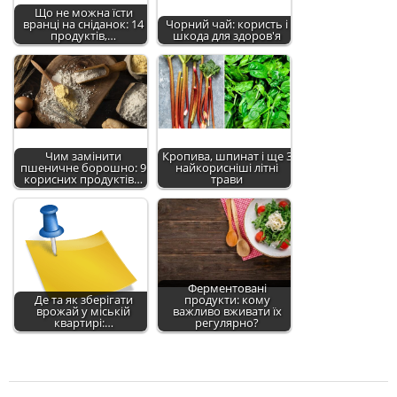
Що не можна їсти
вранці на сніданок: 14
Чорний чай: користь і
продуктів,…
шкода для здоров'я
Чим замінити
Кропива, шпинат і ще 3
пшеничне борошно: 9
найкорисніші літні
корисних продуктів…
трави
Ферментовані
Де та як зберігати
продукти: кому
врожай у міській
важливо вживати їх
квартирі:…
регулярно?
2022-