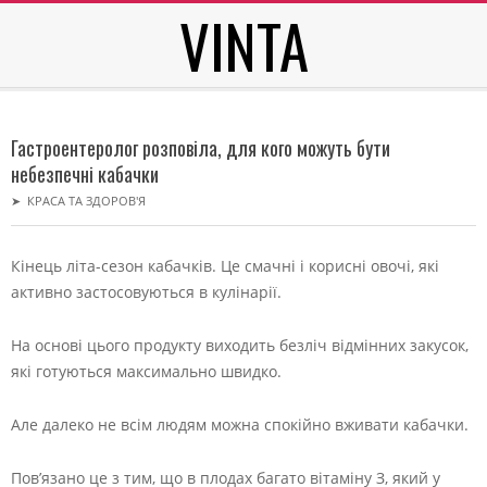
VINTA
Skip
to
content
Secondary
Navigation
Гастроентеролог розповіла, для кого можуть бути
Menu
небезпечні кабачки
➤
КРАСА ТА ЗДОРОВ'Я
Кінець літа-сезон кабачків. Це смачні і корисні овочі, які
активно застосовуються в кулінарії.
На основі цього продукту виходить безліч відмінних закусок,
які готуються максимально швидко.
Але далеко не всім людям можна спокійно вживати кабачки.
Пов’язано це з тим, що в плодах багато вітаміну З, який у