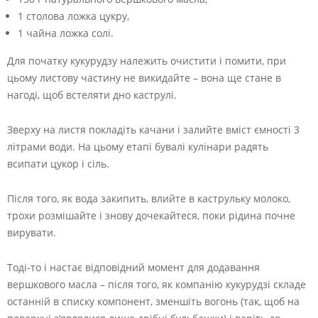
1 столова ложка цукру,
1 чайна ложка солі.
Для початку кукурудзу належить очистити і помити, при
цьому листову частину не викидайте – вона ще стане в
нагоді, щоб встеляти дно каструлі.
Зверху на листя покладіть качани і залийте вміст ємності 3
літрами води. На цьому етапі бувалі кулінари радять
всипати цукор і сіль.
Після того, як вода закипить, влийте в каструльку молоко,
трохи розмішайте і знову дочекайтеся, поки рідина почне
вирувати.
Тоді-то і настає відповідний момент для додавання
вершкового масла – після того, як компанію кукурудзі складе
останній в списку компонент, зменшіть вогонь (так, щоб на