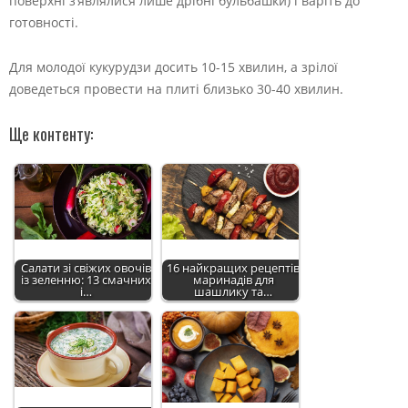
поверхні з’являлися лише дрібні бульбашки) і варіть до
готовності.
Для молодої кукурудзи досить 10-15 хвилин, а зрілої
доведеться провести на плиті близько 30-40 хвилин.
Ще контенту:
Салати зі свіжих овочів
16 найкращих рецептів
із зеленню: 13 смачних
маринадів для
і…
шашлику та…