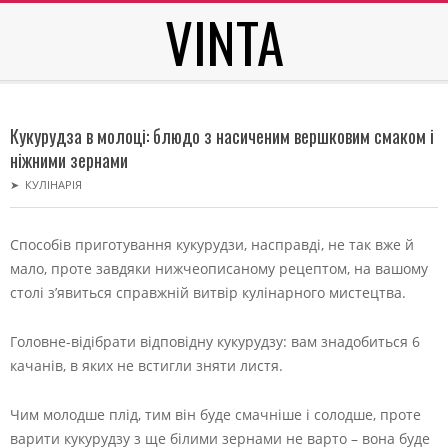
VINTA
Skip
to
content
Secondary
Navigation
Кукурудза в молоці: блюдо з насиченим вершковим смаком і
Menu
ніжними зернами
➤
КУЛІНАРІЯ
Способів приготування кукурудзи, насправді, не так вже й
мало, проте завдяки нижчеописаному рецептом, на вашому
столі з’явиться справжній витвір кулінарного мистецтва.
Головне-відібрати відповідну кукурудзу: вам знадобиться 6
качанів, в яких не встигли зняти листя.
Чим молодше плід, тим він буде смачніше і солодше, проте
варити кукурудзу з ще білими зернами не варто – вона буде