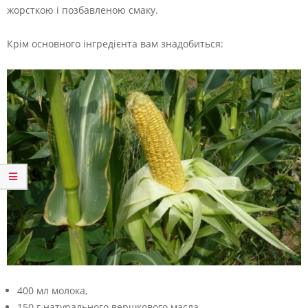
жорсткою і позбавленою смаку.
Крім основного інгредієнта вам знадобиться:
400 мл молока,
150 г натурального вершкового масла,