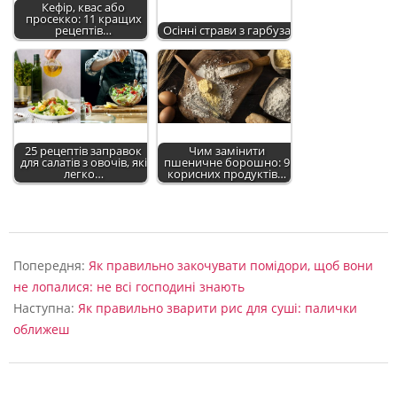
Кефір, квас або
просекко: 11 кращих
рецептів…
Осінні страви з гарбуза
25 рецептів заправок
Чим замінити
для салатів з овочів, які
пшеничне борошно: 9
легко…
корисних продуктів…
2022-
09-
Попередня:
Як правильно закочувати помідори, щоб вони
04
не лопалися: не всі господині знають
Наступна:
Як правильно зварити рис для суші: палички
оближеш