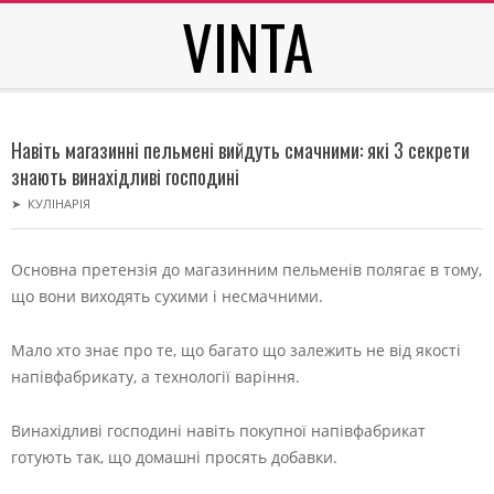
VINTA
Skip
to
content
Secondary
Navigation
Навіть магазинні пельмені вийдуть смачними: які 3 секрети
Menu
знають винахідливі господині
➤
КУЛІНАРІЯ
Основна претензія до магазинним пельменів полягає в тому,
що вони виходять сухими і несмачними.
Мало хто знає про те, що багато що залежить не від якості
напівфабрикату, а технології варіння.
Винахідливі господині навіть покупної напівфабрикат
готують так, що домашні просять добавки.