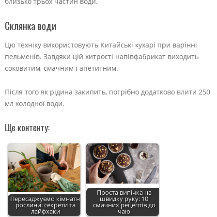
близько трьох частин води.
Склянка води
Цю техніку використовують Китайські кухарі при варінні
пельменів. Завдяки цій хитрості напівфабрикат виходить
соковитим, смачним і апетитним.
Після того як рідина закипить, потрібно додатково влити 250
мл холодної води.
Ще контенту:
Проста випічка на
Пересаджуємо кімнатні
швидку руку: 10
рослини: секрети та
смачних рецептів до
лайфхаки
чаю