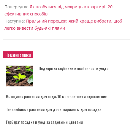
05-
Попередня:
Як позбутися від мокриць в квартирі: 20
21
ефективних способів
Наступна:
Пральний порошок: який краще вибрати, щоб
легко вивести будь-які плями
Недавні записи
Подкормка клубники и особенности ухода
Вьющиеся растения для сада: 10 многолетних и однолетних
Тенелюбивые растения для дачи: варианты для посадки
Гербера: посадка и уход за садовыми цветами