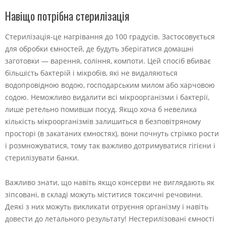
Навіщо потрібна стерилізація
Стерилізація-це нагрівання до 100 градусів. Застосовується
для обробки ємностей, де будуть зберігатися домашні
заготовки — варення, соління, компоти. Цей спосіб вбиває
більшість бактерій і мікробів, які не видаляються
водопровідною водою, господарським милом або харчовою
содою. Неможливо видалити всі мікроорганізми і бактерії,
лише ретельно помивши посуд. Якщо хоча б невелика
кількість мікроорганізмів залишиться в безповітряному
просторі (в закатаних ємностях), вони почнуть стрімко рости
і розмножуватися, тому так важливо дотримуватися гігієни і
стерилізувати банки.
Важливо знати, що навіть якщо консерви не виглядають як
зіпсовані, в складі можуть міститися токсичні речовини.
Деякі з них можуть викликати отруєння організму і навіть
довести до летального результату! Нестерилізовані ємності