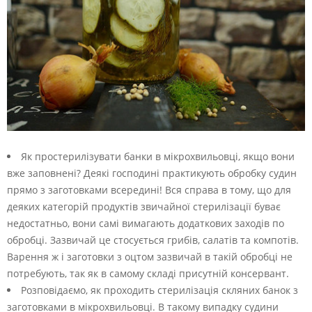
Як простерилізувати банки в мікрохвильовці, якщо вони
вже заповнені? Деякі господині практикують обробку судин
прямо з заготовками всередині! Вся справа в тому, що для
деяких категорій продуктів звичайної стерилізації буває
недостатньо, вони самі вимагають додаткових заходів по
обробці. Зазвичай це стосується грибів, салатів та компотів.
Варення ж і заготовки з оцтом зазвичай в такій обробці не
потребують, так як в самому складі присутній консервант.
Розповідаємо, як проходить стерилізація скляних банок з
заготовками в мікрохвильовці. В такому випадку судини