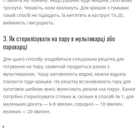
ставлять на тканину. Якщо рушник буде мокрим, скло може
тріснути. Чекають, коли охолонуть. Для кришок з гумками
такий спосіб не підходить. Їх кип’ятять в каструлі 15-20,
виймають і висушують.
3. Як стерилізувати на пару в мультиварці або
пароварці
Для цього способу знадобиться спеціальна решітка для
готування на пару, зазвичай продається разом з
мультиваркою. Чашу заповнюють водою, можна відразу
покласти туди кришки. На решітку встановлюють тару для
заготовок шийкою вниз, включають режим «на пару». Банки
потрібно стерилізувати стільки ж, скільки в способі № 1: для
маленьких досить — 6-8 хвилин, середніх — 10 хвилин,
великих — 20 хвилин.