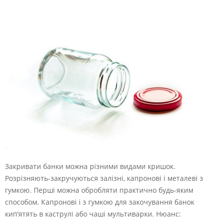
Закривати банки можна різними видами кришок.
Розрізняють-закручуються залізні, капронові і металеві з
гумкою. Перші можна обробляти практично будь-яким
способом. Капронові і з гумкою для закочування банок
кип’ятять в каструлі або чаші мультиварки. Нюанс: