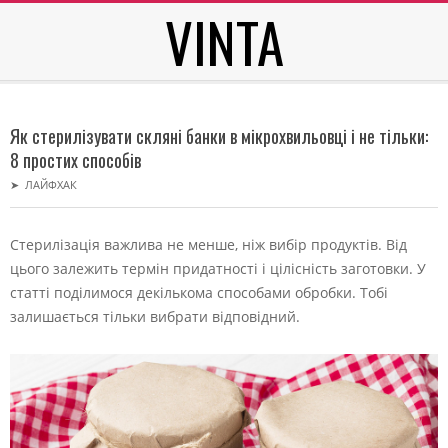
VINTA
Skip
to
content
Secondary
Navigation
Як стерилізувати скляні банки в мікрохвильовці і не тільки:
Menu
8 простих способів
➤
ЛАЙФХАК
Стерилізація важлива не менше, ніж вибір продуктів. Від
цього залежить термін придатності і цілісність заготовки. У
статті поділимося декількома способами обробки. Тобі
залишається тільки вибрати відповідний.