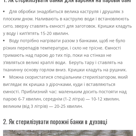
Для обробки знадобиться велика каструля і друшляк з
плоским дном. Наливають в каструлю води і встановлюють
сито, зверху ставлять ємності для заготовок. Кришки кладуть
у воду і кип’ятять 15-20 хвилин.
Воду потрібно нагрівати разом з банками, щоб не було
різких перепадів температури, і скло не трісне. Ємності
тримають над парою до тих пір, поки на стінках не
з’являться великі краплі води. Беруть тару і ставлять на
тканинну основу горлом вниз. Кришки кладуть на рушник.
Можна скористатися спеціальним стерилізатором, який
виглядає як кришка з дірочками, куди і вставляються
ємності. Приблизний час: маленьким досить постояти над
парою 6-7 хвилин, середнім (1-2 літра) — 10-12 хвилин,
великим (від 3 літрів) — 20-25 хвилин.
2. Як стерилізувати порожні банки в духовці