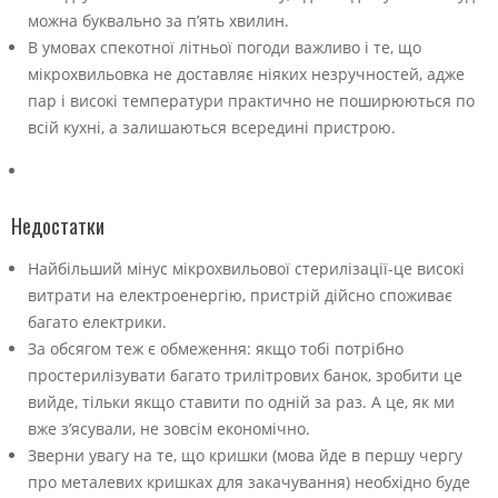
можна буквально за п’ять хвилин.
В умовах спекотної літньої погоди важливо і те, що
мікрохвильовка не доставляє ніяких незручностей, адже
пар і високі температури практично не поширюються по
всій кухні, а залишаються всередині пристрою.
Недостатки
Найбільший мінус мікрохвильової стерилізації-це високі
витрати на електроенергію, пристрій дійсно споживає
багато електрики.
За обсягом теж є обмеження: якщо тобі потрібно
простерилізувати багато трилітрових банок, зробити це
вийде, тільки якщо ставити по одній за раз. А це, як ми
вже з’ясували, не зовсім економічно.
Зверни увагу на те, що кришки (мова йде в першу чергу
про металевих кришках для закачування) необхідно буде