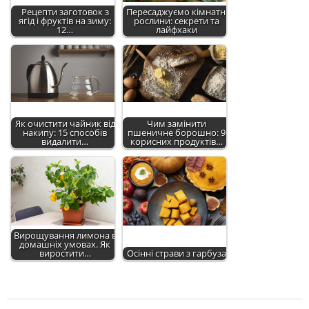
Рецепти заготовок з
Пересаджуємо кімнатні
ягід і фруктів на зиму:
рослини: секрети та
12…
лайфхаки
Як очистити чайник від
Чим замінити
накипу: 15 способів
пшеничне борошно: 9
видалити…
корисних продуктів…
Вирощування лимона в
домашніх умовах. Як
виростити…
Осінні страви з гарбуза
2024-