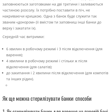
заповнюються заготовками на дві третини і заливаються
частиною розсолу. Їх потрібно поставити в піч, не
накриваючи кришкою. Одна з банок буде служити так
званим «донором» (її вмістом ти заповниш інші банки до
верху і закатати їх).
Середній час витримки:
6 хвилин в робочому режимі і 3 після відключення (для
варення);
4 хвилини в робочому режимі і стільки ж після
відключення (для салатів);
до закипання і 2 хвилини після відключення (для компотів
та інших рідин).
Як ще можна стерилізувати банки: способи
1. Як стерилізувати банки для варення на паровій бані