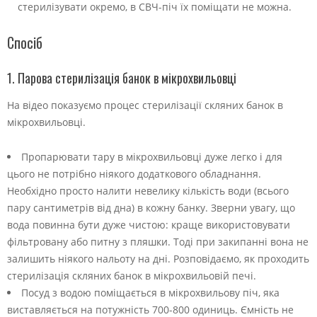
стерилізувати окремо, в СВЧ-піч їх поміщати не можна.
Спосіб
1. Парова стерилізація банок в мікрохвильовці
На відео показуємо процес стерилізації скляних банок в
мікрохвильовці.
Пропарювати тару в мікрохвильовці дуже легко і для
цього не потрібно ніякого додаткового обладнання.
Необхідно просто налити невелику кількість води (всього
пару сантиметрів від дна) в кожну банку. Зверни увагу, що
вода повинна бути дуже чистою: краще використовувати
фільтровану або питну з пляшки. Тоді при закипанні вона не
залишить ніякого нальоту на дні. Розповідаємо, як проходить
стерилізація скляних банок в мікрохвильовій печі.
Посуд з водою поміщається в мікрохвильову піч, яка
виставляється на потужність 700-800 одиниць. Ємність не