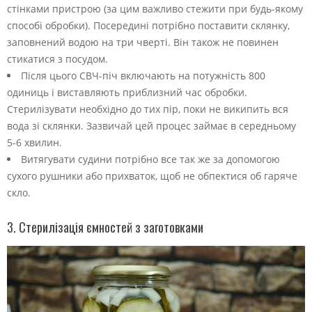
стінками пристрою (за цим важливо стежити при будь-якому
способі обробки). Посередині потрібно поставити склянку,
заповнений водою на три чверті. Він також не повинен
стикатися з посудом.
Після цього СВЧ-піч включають на потужність 800
одиниць і виставляють приблизний час обробки.
Стерилізувати необхідно до тих пір, поки не википить вся
вода зі склянки. Зазвичай цей процес займає в середньому
5-6 хвилин.
Витягувати судини потрібно все так же за допомогою
сухого рушники або прихваток, щоб не обпектися об гаряче
скло.
3. Стерилізація ємностей з заготовками