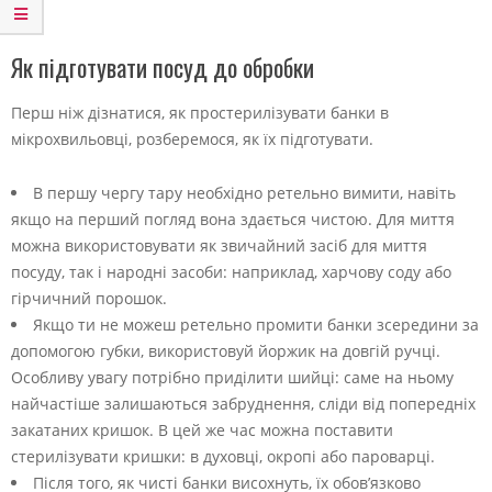
Як підготувати посуд до обробки
Перш ніж дізнатися, як простерилізувати банки в
мікрохвильовці, розберемося, як їх підготувати.
В першу чергу тару необхідно ретельно вимити, навіть
якщо на перший погляд вона здається чистою. Для миття
можна використовувати як звичайний засіб для миття
посуду, так і народні засоби: наприклад, харчову соду або
гірчичний порошок.
Якщо ти не можеш ретельно промити банки зсередини за
допомогою губки, використовуй йоржик на довгій ручці.
Особливу увагу потрібно приділити шийці: саме на ньому
найчастіше залишаються забруднення, сліди від попередніх
закатаних кришок. В цей же час можна поставити
стерилізувати кришки: в духовці, окропі або пароварці.
Після того, як чисті банки висохнуть, їх обов’язково