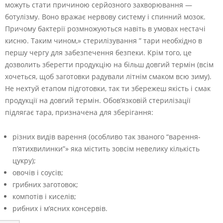
можуть стати причиною серйозного захворювання —
ботулізму. Воно вражає нервову систему і спинний мозок.
Причому бактерії розмножуються навіть в умовах нестачі
кисню. Таким чином,» стерилізування ” тари необхідно в
першу чергу для забезпечення безпеки. Крім того, це
дозволить зберегти продукцію на більш довгий термін (всім
хочеться, щоб заготовки радували літнім смаком всю зиму).
Не нехтуй етапом підготовки, так ти збережеш якість і смак
продукції на довгий термін. Обов’язковій стерилізації
підлягає тара, призначена для зберігання:
різних видів варення (особливо так званого “варення-
п’ятихвилинки”» яка містить зовсім невелику кількість
цукру);
овочів і соусів;
грибних заготовок;
компотів і киселів;
рибних і м’ясних консервів.