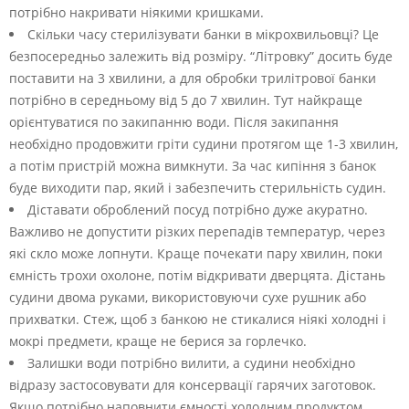
потрібно накривати ніякими кришками.
Скільки часу стерилізувати банки в мікрохвильовці? Це
безпосередньо залежить від розміру. “Літровку” досить буде
поставити на 3 хвилини, а для обробки трилітрової банки
потрібно в середньому від 5 до 7 хвилин. Тут найкраще
орієнтуватися по закипанню води. Після закипання
необхідно продовжити гріти судини протягом ще 1-3 хвилин,
а потім пристрій можна вимкнути. За час кипіння з банок
буде виходити пар, який і забезпечить стерильність судин.
Діставати оброблений посуд потрібно дуже акуратно.
Важливо не допустити різких перепадів температур, через
які скло може лопнути. Краще почекати пару хвилин, поки
ємність трохи охолоне, потім відкривати дверцята. Дістань
судини двома руками, використовуючи сухе рушник або
прихватки. Стеж, щоб з банкою не стикалися ніякі холодні і
мокрі предмети, краще не берися за горлечко.
Залишки води потрібно вилити, а судини необхідно
відразу застосовувати для консервації гарячих заготовок.
Якщо потрібно наповнити ємності холодним продуктом,