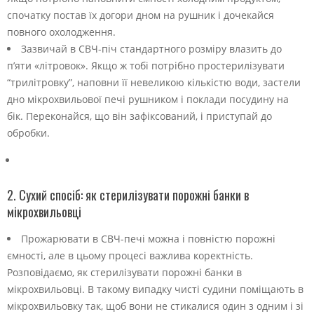
спочатку постав їх догори дном на рушник і дочекайся
повного охолодження.
Зазвичай в СВЧ-піч стандартного розміру влазить до
п’яти «літровок». Якщо ж тобі потрібно простерилізувати
“трилітровку”, наповни її невеликою кількістю води, застели
дно мікрохвильової печі рушником і поклади посудину на
бік. Переконайся, що він зафіксований, і приступай до
обробки.
2. Сухий спосіб: як стерилізувати порожні банки в
мікрохвильовці
Прожарювати в СВЧ-печі можна і повністю порожні
ємності, але в цьому процесі важлива коректність.
Розповідаємо, як стерилізувати порожні банки в
мікрохвильовці. В такому випадку чисті судини поміщають в
мікрохвильовку так, щоб вони не стикалися один з одним і зі