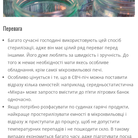
Перевага
Багато сучасні господині використовують цей спосіб
стерилізації, адже він має цілий ряд переваг перед
іншими. Його дуже люблять за швидкість і зручність. До
того ж немає необхідності мати якесь особливе
обладнання, крім самої мікрохвильової печі.
Особливо цінується і те, що в СВЧ-піч можна поставити
відразу кілька ємностей: наприклад, середньостатистична
«Мікра» може запросто вмістити до п’яти літрових банок
одночасно.
Якщо потрібно розфасувати по судинах гарячі продукти,
найкраще простерилізувати ємності в мікрохвильовці і
відразу ж приступати до процесу, щоб не допустити
температурних перепадів і не пошкодити скло. В такому
випадку економиться багато часу, адже підготувати посуд