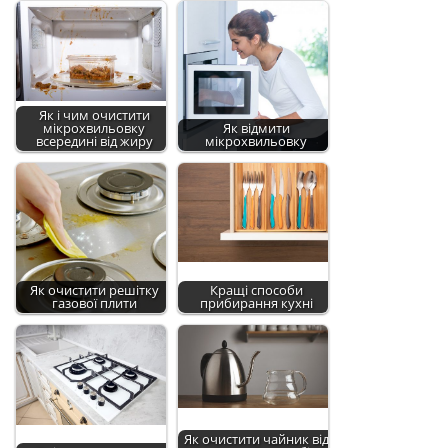
Як і чим очистити
мікрохвильовку
Як відмити
всередині від жиру
мікрохвильовку
Як очистити решітку
Кращі способи
газової плити
прибирання кухні
Як очистити чайник від