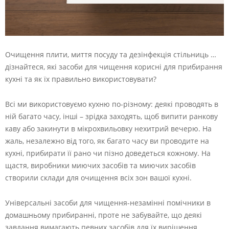
Очищення плити, миття посуду та дезінфекція стільниць …
дізнайтеся, які засоби для чищення корисні для прибирання
кухні та як їх правильно використовувати?
Всі ми використовуємо кухню по-різному: деякі проводять в
ній багато часу, інші – зрідка заходять, щоб випити ранкову
каву або закинути в мікрохвильовку нехитрий вечерю. На
жаль, незалежно від того, як багато часу ви проводите на
кухні, прибирати її рано чи пізно доведеться кожному. На
щастя, виробники миючих засобів та миючих засобів
створили склади для очищення всіх зон вашої кухні.
Універсальні засоби для чищення-незамінні помічники в
домашньому прибиранні, проте не забувайте, що деякі
завдання вимагають певних засобів для їх вирішення.