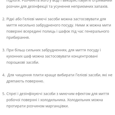
підлоги. Розчиніть його у воді і використовуйте отриманий
розчин для дезінфекції та усунення неприємних запахів.
Рідкі або Гелієві миючі засоби можна застосовувати для
миття несильно забрудненого посуду. Ними ж можна мити
поверхні всередині полиць і шафок під час генерального
прибирання.
При більш сильних забрудненнях, для миття посуду і
кухонних шаф можна застосовувати концентровані
порошкові засоби.
Для чищення плити краще вибирати Гелієві засоби, які не
дряпають поверхню.
Спреї і дезінфікуючі засоби з миючим ефектом для миття
робочої поверхні і холодильника. Холодильник можна
протирати розчином марганцівки.