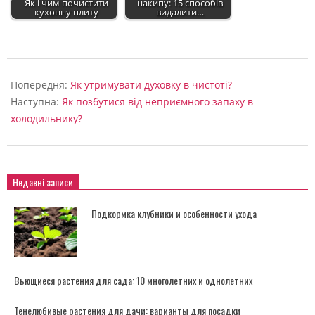
Як і чим почистити
накипу: 15 способів
кухонну плиту
видалити…
2024-
06-
Попередня:
Як утримувати духовку в чистоті?
05
Наступна:
Як позбутися від неприємного запаху в
холодильнику?
Недавні записи
Подкормка клубники и особенности ухода
Вьющиеся растения для сада: 10 многолетних и однолетних
Тенелюбивые растения для дачи: варианты для посадки