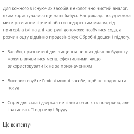
Для кожного з існуючих засобів є екологічно чистий аналог,
яким користувалися ще наші бабусі. Наприклад, посуд можна
мити розчином гірчиці або господарським милом, від
пригоріла їжі на дні каструлі допоможе позбутися сода, а
розчин оцту відмінно продезінфікує Обробні дошки і підлогу.
Засоби, призначені для чищення певних ділянок будинку,
можуть виявитися менш ефективними, якщо
використовувати їх не за призначенням
Використовуйте Гелієві миючі засоби, щоб не подряпати
посуд
Спреї для скла і дзеркал не тільки очистять поверхню, але
і захистять її від пилу і бруду
Ще контенту: