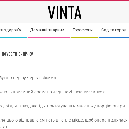
VINTA
та здоров’я
Домашні тварини
Гороскопи
Сад та город
зіпсувати випічку
 бути в першу чергу свіжими.
 мають приємний аромат з ледь помітною кислинкою.
ію дріжджів заздалегідь, приготувавши маленьку порцію опари.
ля цього відправте ємність в тепле місце, щоб опара піднялася.
ьтат.