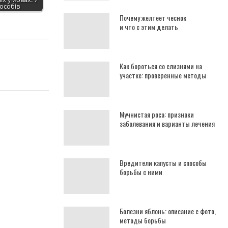
особів
Почему желтеет чеснок
и что с этим делать
Как бороться со слизнями на
участке: проверенные методы
Мучнистая роса: признаки
заболевания и варианты лечения
Вредители капусты и способы
борьбы с ними
Болезни яблонь: описание с фото,
методы борьбы