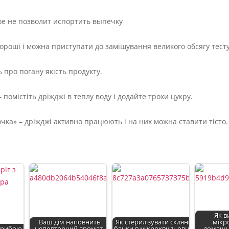
роші і можна приступати до замішування великого обсягу тесту
 про погану якість продукту.
помістіть дріжджі в теплу воду і додайте трохи цукру.
ка» – дріжджі активно працюють і на них можна ставити тісто.
Як в
Ваш дім наповнить
Як стерилізувати скляні
мікр
з рибою
неповторний аромат.
банки в мікрохвильовці
домашні