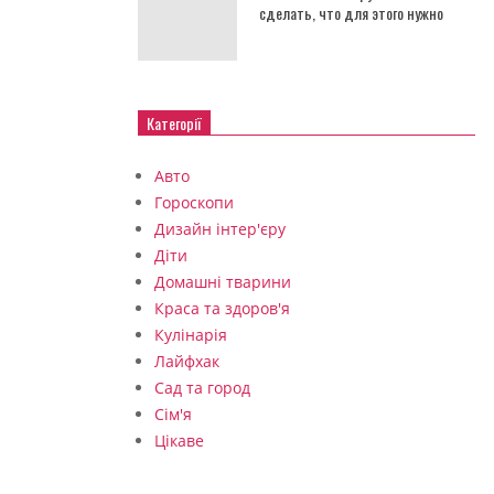
сделать, что для этого нужно
Категорії
Авто
Гороскопи
Дизайн інтер'єру
Діти
Домашні тварини
Краса та здоров'я
Кулінарія
Лайфхак
Сад та город
Сім'я
Цікаве