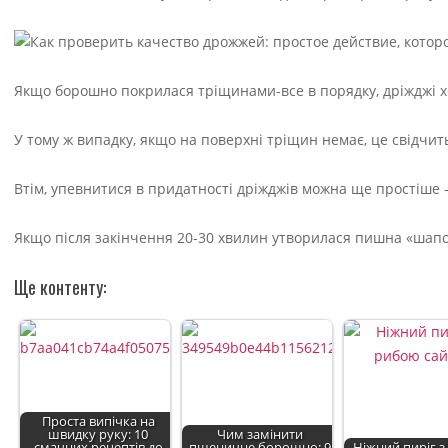
Якщо борошно покрилася тріщинами-все в порядку, дріжджі хо
У тому ж випадку, якщо на поверхні тріщин немає, це свідчить
Втім, упевнитися в придатності дріжджів можна ще простіше – 
Якщо після закінчення 20-30 хвилин утворилася пишна «шапоч
Ще контенту:
Проста випічка на
швидку руку: 10
Чим замінити
смачних рецептів до
пшеничне борошно: 9
Ніжний пиріг 