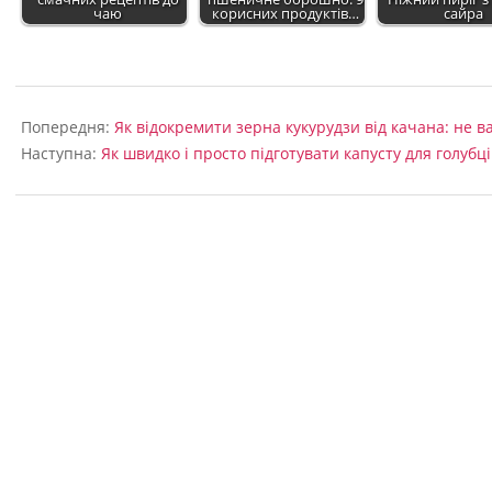
чаю
корисних продуктів…
сайра
2022-
09-
Попередня:
Як відокремити зерна кукурудзи від качана: не в
04
Наступна:
Як швидко і просто підготувати капусту для голубці