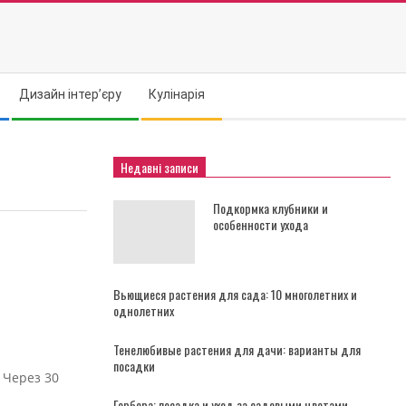
Дизайн інтер’єру
Кулінарія
Недавні записи
Подкормка клубники и
особенности ухода
Вьющиеся растения для сада: 10 многолетних и
однолетних
Тенелюбивые растения для дачи: варианты для
посадки
 Через 30
Гербера: посадка и уход за садовыми цветами