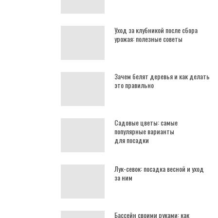
Уход за клубникой после сбора
урожая: полезные советы
Зачем белят деревья и как делать
это правильно
Садовые цветы: самые
популярные варианты
для посадки
Лук-севок: посадка весной и уход
за ним
Бассейн своими руками: как