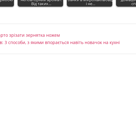
Від таких…
і не…
сп
арто зрізати зернятка ножем
в: 3 способи, з якими впорається навіть новачок на кухні