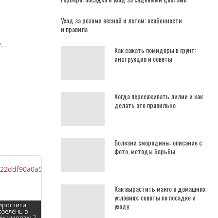
Уход за розами весной и летом: особенности
и правила
.
Как сажать помидоры в грунт:
инструкция и советы
Когда пересаживать лилии и как
делать это правильно
Болезни смородины: описание с
фото, методы борьбы
Как вырастить манго в домашних
условиях: советы по посадке и
иростити
уходу
озелень в
х умовах: 7