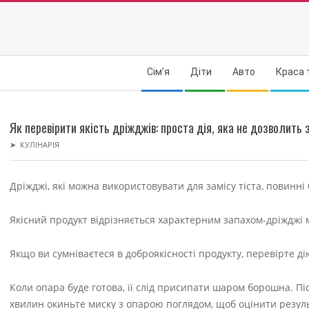
Skip
to
content
Secondary
Сім’я
Діти
Авто
Краса 
Navigation
Menu
Як перевірити якість дріжджів: проста дія, яка не дозволить 
➤
КУЛІНАРІЯ
Дріжджі, які можна використовувати для замісу тіста, повинні
Якісний продукт відрізняється характерним запахом-дріжджі
Якщо ви сумніваєтеся в доброякісності продукту, перевірте д
Коли опара буде готова, її слід присипати шаром борошна. Піс
хвилин окиньте миску з опарою поглядом, щоб оцінити резул