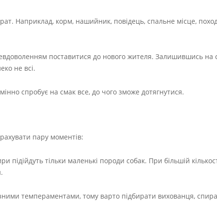
рат. Наприклад, корм, нашийник, повідець, спальне місце, похо
 невдоволенням поставитися до нового жителя. Залишившись на 
еко не всі.
мінно спробує на смак все, до чого зможе дотягнутися.
врахувати пару моментів:
ри підійдуть тільки маленькі породи собак. При більшій кількос
.
 з різними темпераментами, тому варто підбирати вихованця, спи