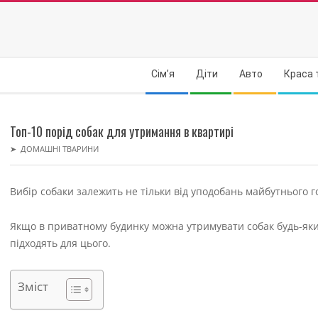
Skip
to
content
Secondary
Сім’я
Діти
Авто
Краса 
Navigation
Menu
Топ-10 порід собак для утримання в квартирі
➤
ДОМАШНІ ТВАРИНИ
Вибір собаки залежить не тільки від уподобань майбутнього г
Якщо в приватному будинку можна утримувати собак будь-яких
підходять для цього.
Зміст