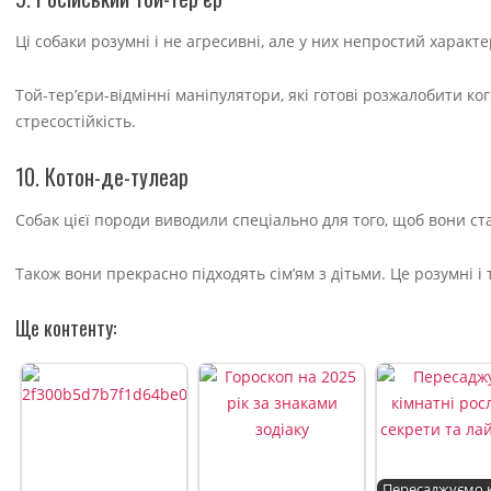
Ці собаки розумні і не агресивні, але у них непростий харак
Той-тер’єри-відмінні маніпулятори, які готові розжалобити ког
стресостійкість.
10. Котон-де-тулеар
Собак цієї породи виводили спеціально для того, щоб вони с
Також вони прекрасно підходять сім’ям з дітьми. Це розумні і 
Ще контенту:
Пересаджуємо к