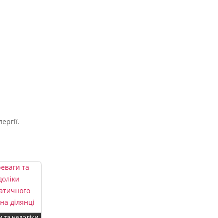
ергії.
 та недоліки