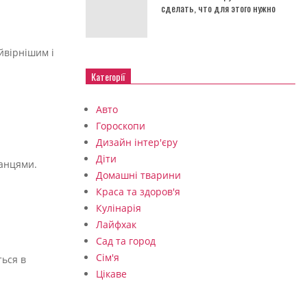
сделать, что для этого нужно
йвірнішим і
Категорії
Авто
Гороскопи
Дизайн інтер'єру
Діти
ванцями.
Домашні тварини
Краса та здоров'я
Кулінарія
Лайфхак
Сад та город
Сім'я
ться в
Цікаве