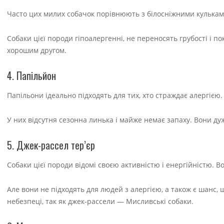
Часто цих милих собачок порівнюють з білосніжними кульками.
Собаки цієї породи гіпоалергенні, не переносять грубості і 
хорошим другом.
4. Папільйон
Папільони ідеально підходять для тих, хто страждає алергією.
У них відсутня сезонна линька і майже немає запаху. Вони д
5. Джек-рассел тер’єр
Собаки цієї породи відомі своєю активністю і енергійністю. Во
Але вони не підходять для людей з алергією, а також є шанс, 
небезпеці, так як джек-рассели — Мисливські собаки.