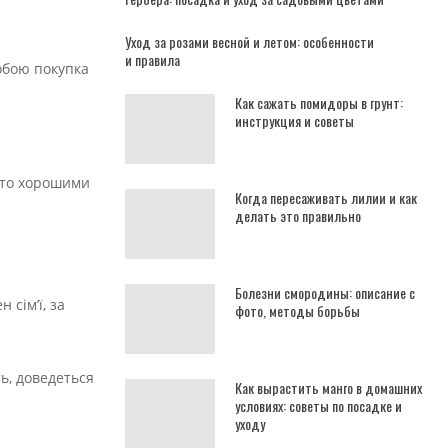
Уход за розами весной и летом: особенности
и правила
обою покупка
Как сажать помидоры в грунт:
инструкция и советы
сто хорошими
Когда пересаживать лилии и как
делать это правильно
Болезни смородины: описание с
 сім’ї, за
фото, методы борьбы
ть, доведеться
Как вырастить манго в домашних
условиях: советы по посадке и
уходу