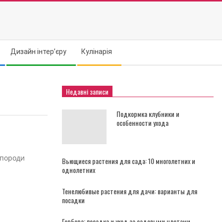
Дизайн інтер’єру
Кулінарія
Недавні записи
Подкормка клубники и
особенности ухода
 породи
Вьющиеся растения для сада: 10 многолетних и
однолетних
Тенелюбивые растения для дачи: варианты для
посадки
Гербера: посадка и уход за садовыми цветами