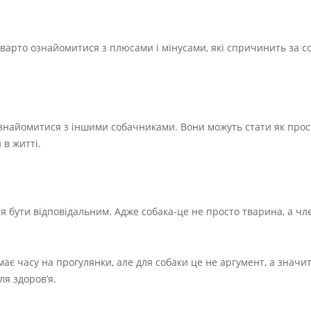
варто ознайомитися з плюсами і мінусами, які спричинить за с
познайомитися з іншими собачниками. Вони можуть стати як про
 в житті.
я бути відповідальним. Адже собака-це не просто тварина, а член
має часу на прогулянки, але для собаки це не аргумент, а значи
ля здоров’я.