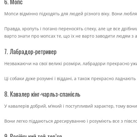
6. Мопс
Мопси відмінно підходять для людей різного віку. Вони люблят
Правда, хропуть і погано переносять спеку, але це все дрібниц
варто знати про мопсах те, що їх не варто заводити людям з 
7. Лабрадор-ретривер
Незважаючи на свої великі розміри, лабрадори прекрасно ужив
Ці собаки дуже розумні і віддані, а також прекрасно ладнають 
8. Кавалер кінг-чарльз-спанієль
У кавалерів добрий, м’який і поступливий характер, тому вони
Вони легко піддаються дресируванню і розуміють все з півсло
9. Російський той-тер’єр