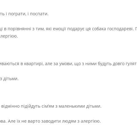
ь і пограти, і поспати.
і в порівнянні з тим, які емоції подарує ця собака господареві.
алергією.
аються в квартирі, але за умови, що з ними будуть довго гулят
з дітьми.
 відмінно підійдуть сім’ям з маленькими дітьми.
ва. Але їх не варто заводити людям з алергією.