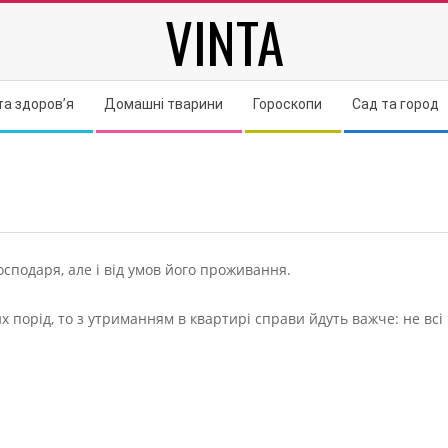
VINTA
та здоров’я
Домашні тварини
Гороскопи
Сад та город
осподаря, але і від умов його проживання.
 порід, то з утриманням в квартирі справи йдуть важче: не всі