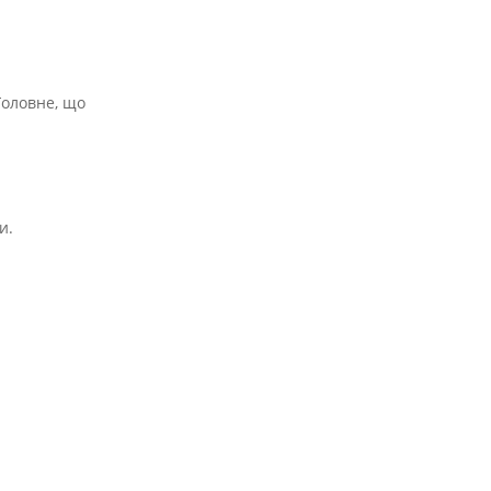
 Головне, що
и.