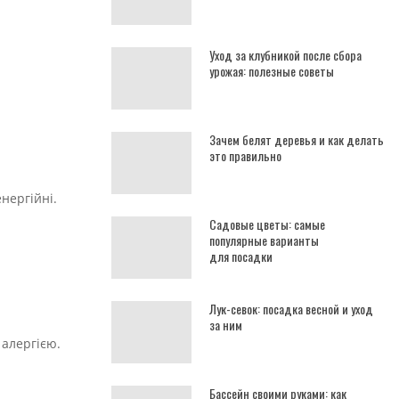
Уход за клубникой после сбора
урожая: полезные советы
Зачем белят деревья и как делать
это правильно
енергійні.
Садовые цветы: самые
популярные варианты
для посадки
Лук-севок: посадка весной и уход
за ним
 алергією.
Бассейн своими руками: как