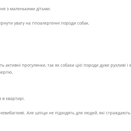
ання з маленькими дітьми.
звернути увагу на гіпоалергенні породи собак.
ь активні прогулянки, так як собаки цієї породи дуже рухливі і 
лергію.
 в квартирі.
ь невибагливі. Але шпіци не підходять для людей, які страждають