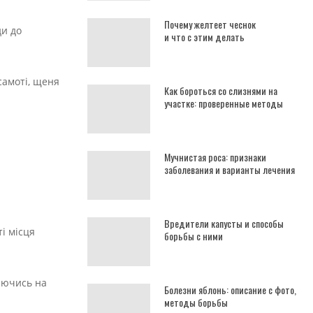
Почему желтеет чеснок
ди до
и что с этим делать
самоті, щеня
Как бороться со слизнями на
участке: проверенные методы
Мучнистая роса: признаки
заболевания и варианты лечения
Вредители капусты и способы
ті місця
борьбы с ними
раючись на
Болезни яблонь: описание с фото,
методы борьбы