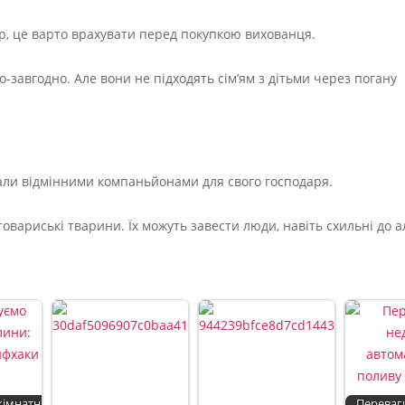
тер, це варто врахувати перед покупкою вихованця.
о-завгодно. Але вони не підходять сім’ям з дітьми через погану
тали відмінними компаньйонами для свого господаря.
товариські тварини. Їх можуть завести люди, навіть схильні до ал
імнатні
Переваги