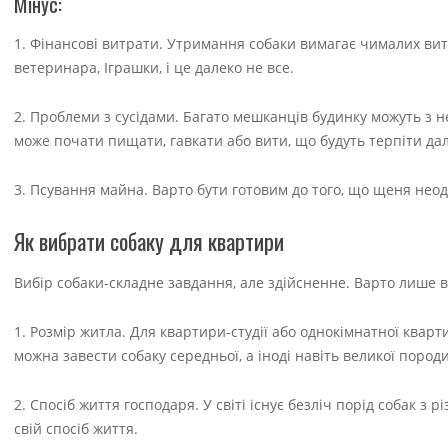
Мінус:
1. Фінансові витрати. Утримання собаки вимагає чималих вит
ветеринара, Іграшки, і це далеко не все.
2. Проблеми з сусідами. Багато мешканців будинку можуть з
може почати пищати, гавкати або вити, що будуть терпіти дал
3. Псування майна. Варто бути готовим до того, що щеня неод
Як вибрати собаку для квартири
Вибір собаки-складне завдання, але здійсненне. Варто лише 
1. Розмір житла. Для квартири-студії або однокімнатної кварти
можна завести собаку середньої, а іноді навіть великої породи
2. Спосіб життя господаря. У світі існує безліч порід собак
свій спосіб життя.