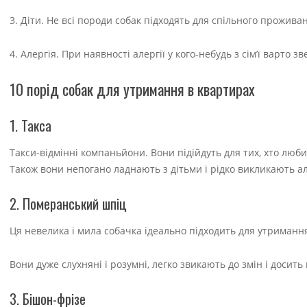
3. Діти. Не всі породи собак підходять для спільного прожив
4. Алергія. При наявності алергії у кого-небудь з сім’ї варто 
10 порід собак для утримання в квартирах
1. Такса
Такси-відмінні компаньйони. Вони підійдуть для тих, хто любит
Також вони непогано ладнають з дітьми і рідко викликають а
2. Померанський шпіц
Ця невелика і мила собачка ідеально підходить для утримання
Вони дуже слухняні і розумні, легко звикають до змін і досит
3. Бішон-фрізе