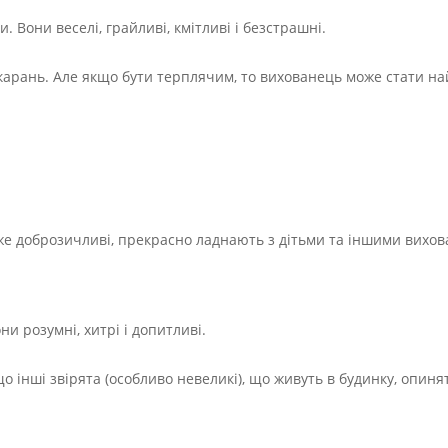
 Вони веселі, грайливі, кмітливі і безстрашні.
покарань. Але якщо бути терплячим, то вихованець може стати на
уже доброзичливі, прекрасно ладнають з дітьми та іншими вихо
ни розумні, хитрі і допитливі.
що інші звірята (особливо невеликі), що живуть в будинку, опиня