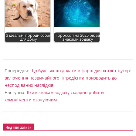
3 ідеальні породи собак
Гороскоп на 2025 рік за
для дому
знаками зодіаку
2022-
09-
Попередня:
Що буде, якщо додати в фарш для котлет цукор:
04
включення незвичайного інгредієнта призводить до
несподіваних наслідків
Наступна:
Яким знакам зодіаку складно робити
компліменти оточуючим
Недавні записи