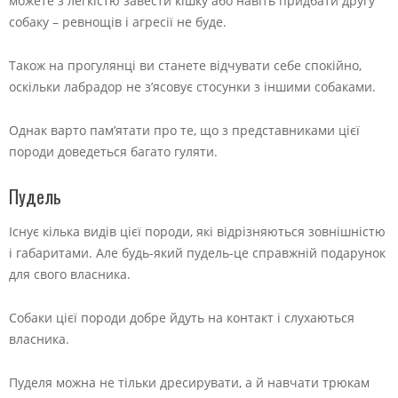
можете з легкістю завести кішку або навіть придбати другу
собаку – ревнощів і агресії не буде.
Також на прогулянці ви станете відчувати себе спокійно,
оскільки лабрадор не з’ясовує стосунки з іншими собаками.
Однак варто пам’ятати про те, що з представниками цієї
породи доведеться багато гуляти.
Пудель
Існує кілька видів цієї породи, які відрізняються зовнішністю
і габаритами. Але будь-який пудель-це справжній подарунок
для свого власника.
Собаки цієї породи добре йдуть на контакт і слухаються
власника.
Пуделя можна не тільки дресирувати, а й навчати трюкам