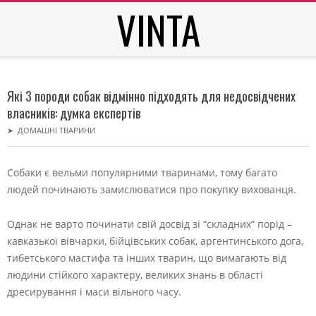
VINTA
Skip
to
content
Secondary
Navigation
Які 3 породи собак відмінно підходять для недосвідчених
Menu
власників: думка експертів
➤
ДОМАШНІ ТВАРИНИ
Собаки є вельми популярними тваринами, тому багато
людей починають замислюватися про покупку вихованця.
Однак не варто починати свій досвід зі “складних” порід –
кавказької вівчарки, бійцівських собак, аргентинського дога,
тибетського мастифа та інших тварин, що вимагають від
людини стійкого характеру, великих знань в області
дресирування і маси вільного часу.