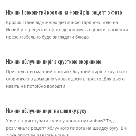
Ніжний і соковитий кролик на Новий рік: рецепт з фото
2024-
Кролик стане відмінною дієтичною гарячою їжею на
11-
Новий рік, рецепти з фото допоможуть оцінити, наскільки
17
презентабельно буде виглядати блюдо
Ніжний яблучний пиріг з хрусткою скоринкою
2024-
Приготувати смачний ніжний яблучний пиріг з хрусткою
11-
скоринкою в домашніх умовах досить просто. Для цього
17
навіть не потрібно володіти
Ніжний яблучний пиріг на швидку руку
2024-
Хочете приготувати смачну ароматну випічку? Тоді
11-
розгляньте рецепт яблучного пирога на швидку руку. Він
17
дуже простий, завдяки чому з