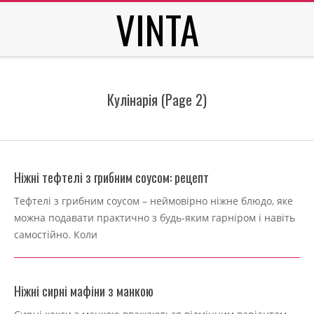
VINTA
Skip
to
content
Secondary
Navigation
Кулінарія
(Page 2)
Menu
Ніжні тефтелі з грибним соусом: рецепт
2024-
Тефтелі з грибним соусом – неймовірно ніжне блюдо, яке
11-
можна подавати практично з будь-яким гарніром і навіть
26
самостійно. Коли
Ніжні сирні мафіни з манкою
2024-