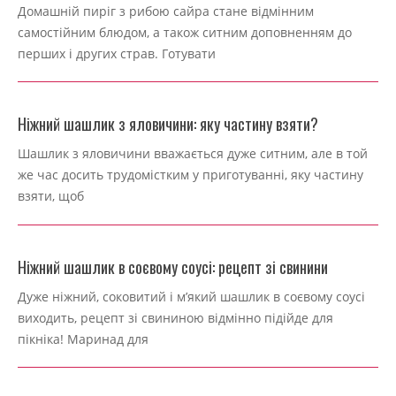
2024-
Домашній пиріг з рибою сайра стане відмінним
10-
самостійним блюдом, а також ситним доповненням до
28
перших і других страв. Готувати
Ніжний шашлик з яловичини: яку частину взяти?
2024-
Шашлик з яловичини вважається дуже ситним, але в той
10-
же час досить трудомістким у приготуванні, яку частину
28
взяти, щоб
Ніжний шашлик в соєвому соусі: рецепт зі свинини
2024-
Дуже ніжний, соковитий і м’який шашлик в соєвому соусі
10-
виходить, рецепт зі свининою відмінно підійде для
28
пікніка! Маринад для