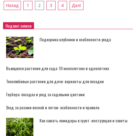
Пагінація
Назад
1
2
3
4
Далі
записів
Недавні записи
Подкормка клубники и особенности ухода
Вьющиеся растения для сада: 10 многолетних и однолетних
Тенелюбивые растения для дачи: варианты для посадки
Гербера: посадка и уход за садовыми цветами
Уход за розами весной и летом: особенности и правила
Как сажать помидоры в грунт: инструкция и советы