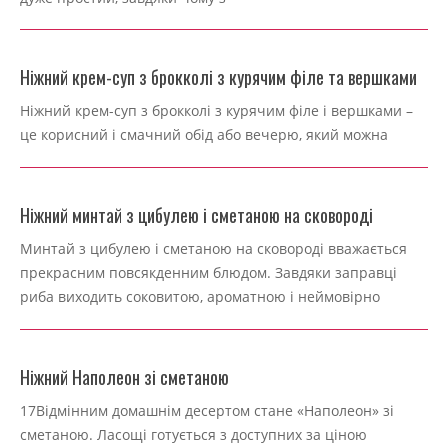
Ніжний крем-суп з брокколі з курячим філе та вершками
2024-
Ніжний крем-суп з брокколі з курячим філе і вершками –
11-
це корисний і смачний обід або вечерю, який можна
17
Ніжний минтай з цибулею і сметаною на сковороді
2024-
Минтай з цибулею і сметаною на сковороді вважається
11-
прекрасним повсякденним блюдом. Завдяки заправці
17
риба виходить соковитою, ароматною і неймовірно
Ніжний Наполеон зі сметаною
2024-
17Відмінним домашнім десертом стане «Наполеон» зі
11-
сметаною. Ласощі готується з доступних за ціною
17