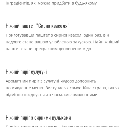
інгредієнтів, які можна придбати в будь-якому
Ніжний паштет “Сирна квасоля”
2024-
Приготувавши паштет з сирної квасолі один раз, він
11-
надовго стане вашою улюбленою закускою. Найніжніший
17
паштет стане прекрасним доповненням до
Ніжний пиріг сулугуні
2024-
Ароматний пиріг з сулугуні чудово доповнить
11-
повсякденне меню. Виступає як самостійна страва, так як
17
відмінно поєднується з чаєм, кисломолочними
Ніжний пиріг з сирними кульками
2024-
Пиріг з сирними кульками – ідеальне смачне доповнення