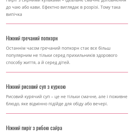
10-
до чаю або кави. Ефектно виглядає в розрізі. Тому така
28
випічка
Ніжний гречаний попкорн
2024-
Останнім часом гречаний попкорн стає все більш
10-
популярним не тільки серед прихильників здорового
28
способу життя, а й серед дітей.
Ніжний рисовий суп з куркою
2024-
Рисовий курячий суп – це не тільки смачне, але і поживне
10-
блюдо, яке відмінно підійде для обіду або вечері.
28
Ніжний пиріг з рибою сайра