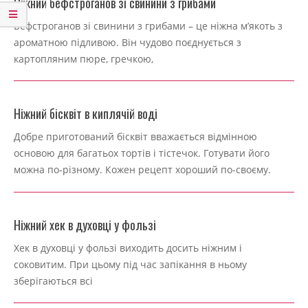
Ніжний бефстроганов зі свинини з грибами
2024-
Бефстроганов зі свинини з грибами – це ніжна м’якоть з
11-
ароматною підливою. Він чудово поєднується з
26
картопляним пюре, гречкою,
Ніжний бісквіт в киплячій воді
2024-
Добре приготований бісквіт вважається відмінною
11-
основою для багатьох тортів і тістечок. Готувати його
17
можна по-різному. Кожен рецепт хороший по-своєму.
Ніжний хек в духовці у фользі
2024-
Хек в духовці у фользі виходить досить ніжним і
11-
соковитим. При цьому під час запікання в ньому
17
зберігаються всі