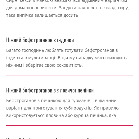
Сирні кекси з манкою вважаються відмінним варіантом
11-
для домашньої випічки. Завдяки наявності в складі сиру,
26
така випічка залишається досить
Ніжний бефстроганов з індички
2024-
Багато господинь люблять готувати бефстроганов з
11-
індички в мультиварці. В цьому випадку м’ясо виходить
26
ніжним і зберігає свою соковитість.
Ніжний бефстроганов з яловичої печінки
2024-
Бефстроганов з печінкою для гурманів – відмінний
11-
варіант для приготування субпродуктів. Як правило,
26
використовується яловича або куряча печінка, яка